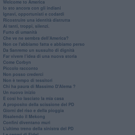
Welcome to America
​Io sto ancora con gli indiani
​Ignavi, opportunisti e codardi
Ricostruire una identità distrutta
Ai tanti, troppi, silenzi.
​Furto di umanità
​Che ve ne sembra dell’America?
Non ce l'abbiamo fatta e abbiamo perso
​Da Sanremo un sussulto di dignità
Far vivere l’idea di una nuova storia
Come Corbyn
Piccolo racconto
Non posso crederci
Non è tempo di tessitori
Chi ha paura di Massimo D'Alema ?
Un nuovo inizio
​E cosi ho lasciato la mia casa
A proposito della scissione del PD
​Giorni del riso e della pioggia
Risalendo il Mekong
Confini diventano muri
L’ultimo treno della sinistra del PD
Le ceneri di Fidel