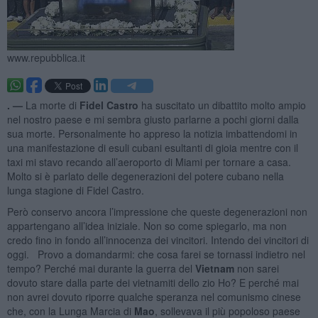
www.repubblica.it
. —
La morte di
Fidel Castro
ha suscitato un dibattito molto ampio
nel nostro paese e mi sembra giusto parlarne a pochi giorni dalla
sua morte. Personalmente ho appreso la notizia imbattendomi in
una manifestazione di esuli cubani esultanti di gioia mentre con il
taxi mi stavo recando all’aeroporto di Miami per tornare a casa.
Molto si è parlato delle degenerazioni del potere cubano nella
lunga stagione di Fidel Castro.
Però conservo ancora l’impressione che queste degenerazioni non
appartengano all’idea iniziale. Non so come spiegarlo, ma non
credo fino in fondo all’innocenza dei vincitori. Intendo dei vincitori di
oggi. Provo a domandarmi: che cosa farei se tornassi indietro nel
tempo? Perché mai durante la guerra del
Vietnam
non sarei
dovuto stare dalla parte dei vietnamiti dello zio Ho? E perché mai
non avrei dovuto riporre qualche speranza nel comunismo cinese
che, con la Lunga Marcia di
Mao
, sollevava il più popoloso paese