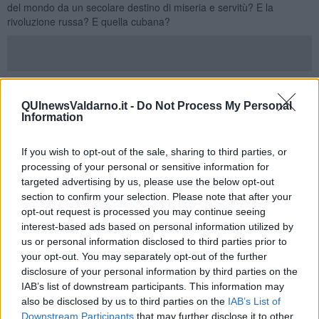
del mondo da un secolare destino di miseria e servitù? E la
rivoluzione russa? E quella cubana?
Guevara e Fidel Castro
che liberano i contadini della Sierra e
Cuba dal corrotto e criminale Batista. E fu solo e soltanto una
QUInewsValdarno.it -
Do Not Process My Personal
grande menzogna l’ingresso nella storia comune di masse
Information
sterminate di donne e uomini che si liberavano dal dominio
coloniale dell’Occidente? Senza Algeria, Cuba, Cina, Vietnam,
If you wish to opt-out of the sale, sharing to third parties, or
Cile, Palestina, Sudafrica, l’idea di rivoluzione nella seconda metà
processing of your personal or sensitive information for
del novecento sarebbe circoscritta in termini improbabili,
targeted advertising by us, please use the below opt-out
strangolata dal grigio burocratismo degli abbracci e dei baci tra
section to confirm your selection. Please note that after your
Breznev
e dei vari capi dei cosiddetti paesi del socialismo reale.
opt-out request is processed you may continue seeing
Insomma, potrei sedermi sulla riva del fiume e lavarmene le mani.
interest-based ads based on personal information utilized by
Potrei facilmente partecipare alla gara degli alibi e delle prese di
us or personal information disclosed to third parties prior to
distanza. Però, questo non mi porterebbe a niente. E allora lo
your opt-out. You may separately opt-out of the further
confesso: nelle stesse condizioni storiche, mi metterei dalla stessa
disclosure of your personal information by third parties on the
parte di Fidel. Magari senza illusioni, magari con sofferenza.
IAB’s list of downstream participants. This information may
Semmai vorrei avere avuto la forza, la chiarezza per denunciare gli
also be disclosed by us to third parties on the
IAB’s List of
errori e gli orrori, per raccontare ogni verità, perché ogni verità è
Downstream Participants
that may further disclose it to other