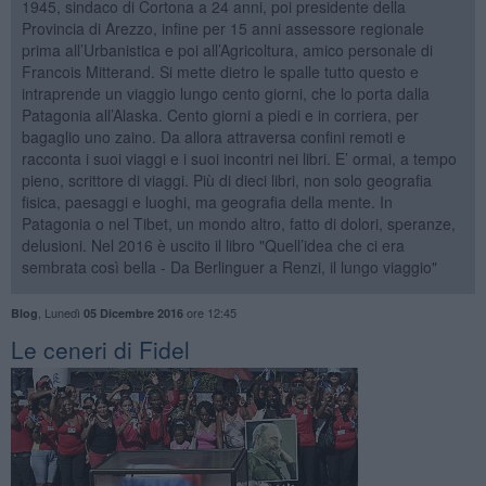
1945, sindaco di Cortona a 24 anni, poi presidente della
Provincia di Arezzo, infine per 15 anni assessore regionale
prima all’Urbanistica e poi all’Agricoltura, amico personale di
Francois Mitterand. Si mette dietro le spalle tutto questo e
intraprende un viaggio lungo cento giorni, che lo porta dalla
Patagonia all’Alaska. Cento giorni a piedi e in corriera, per
bagaglio uno zaino. Da allora attraversa confini remoti e
racconta i suoi viaggi e i suoi incontri nei libri. E’ ormai, a tempo
pieno, scrittore di viaggi. Più di dieci libri, non solo geografia
fisica, paesaggi e luoghi, ma geografia della mente. In
Patagonia o nel Tibet, un mondo altro, fatto di dolori, speranze,
delusioni. Nel 2016 è uscito il libro "Quell’idea che ci era
sembrata così bella - Da Berlinguer a Renzi, il lungo viaggio"
,
Lunedì
ore 12:45
Blog
05 Dicembre 2016
Le ceneri di Fidel