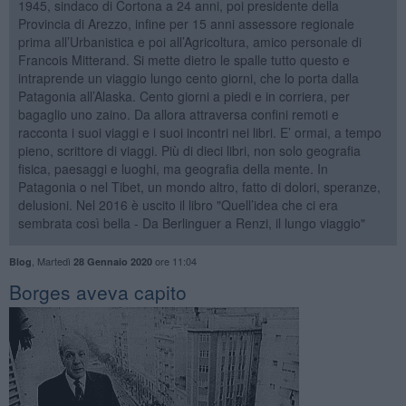
1945, sindaco di Cortona a 24 anni, poi presidente della
Provincia di Arezzo, infine per 15 anni assessore regionale
prima all’Urbanistica e poi all’Agricoltura, amico personale di
Francois Mitterand. Si mette dietro le spalle tutto questo e
intraprende un viaggio lungo cento giorni, che lo porta dalla
Patagonia all’Alaska. Cento giorni a piedi e in corriera, per
bagaglio uno zaino. Da allora attraversa confini remoti e
racconta i suoi viaggi e i suoi incontri nei libri. E’ ormai, a tempo
pieno, scrittore di viaggi. Più di dieci libri, non solo geografia
fisica, paesaggi e luoghi, ma geografia della mente. In
Patagonia o nel Tibet, un mondo altro, fatto di dolori, speranze,
delusioni. Nel 2016 è uscito il libro "Quell’idea che ci era
sembrata così bella - Da Berlinguer a Renzi, il lungo viaggio"
,
Martedì
ore 11:04
Blog
28 Gennaio 2020
Borges aveva capito