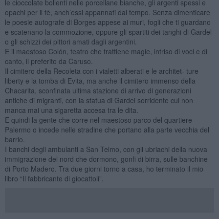
le cioccolate bollenti nelle porcellane bianche, gli argenti spessi e
opachi per il tè, anch’essi appannati dal tempo. Senza dimenticare
le poesie autografe di Borges appese ai muri, fogli che ti guardano
e scatenano la commozione, oppure gli spartiti dei tanghi di Gardel
o gli schizzi dei pittori amati dagli argentini.
E il maestoso Colón, teatro che trattiene magie, intriso di voci e di
canto, il preferito da Caruso.
Il cimitero della Recoleta con i vialetti alberati e le architet- ture
liberty e la tomba di Evita, ma anche il cimitero immenso della
Chacarita, sconfinata ultima stazione di arrivo di generazioni
antiche di migranti, con la statua di Gardel sorridente cui non
manca mai una sigaretta accesa tra le dita.
E quindi la gente che corre nel maestoso parco del quartiere
Palermo o incede nelle stradine che portano alla parte vecchia del
barrio.
I banchi degli ambulanti a San Telmo, con gli ubriachi della nuova
immigrazione del nord che dormono, gonfi di birra, sulle banchine
di Porto Madero. Tra due giorni torno a casa, ho terminato il mio
libro “Il fabbricante di giocattoli”.