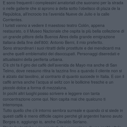
E sono frequenti i complessini amatoriali che suonano per la strada
o nelle gallerie che si aprono a delta sotto l’obelisco di plaza de la
República, all’incrocio tra l’avenida Nueve de Julio e la calle
Corrientes.
I turisti vanno a vedere il maestoso teatro Colón, appena
restaurato, o il Museo Nazionale che ospita la più bella collezione di
un grande pittore della Buenos Aires della grande emigrazione
italiana della fine dell’800: Antonio Berni, il mio preferito.
Sono straordinari i suoi ritratti delle prostitute e dei mendicanti ma
anche quelli emblematici dei disoccupati. Personaggi diseredati e
attualissimi della periferia urbana.
C’è chi fa il giro dei caffè dell’avenida de Mayo ma anche di San
Telmo, dove nessuno ritira la tazzina fino a quando il cliente non si
è alzato dal tavolino, al contrario di quanto succede in Italia. E con il
caffè arriva anche l’acqua al seltz con le bollicine fresche e un
piccolo dolce a forma di mezzaluna.
In pochi altri luoghi posso scrivere e leggere con tanta
concentrazione come qui. Non capita mai che qualcuno ti
interrompa.
Tutto quello che c’è intorno sembra surreale e quando ci si siede in
questi caffè è meno difficile capire perché gli argentini hanno avuto
Borges e, aggiungo io, anche Osvaldo Soriano.