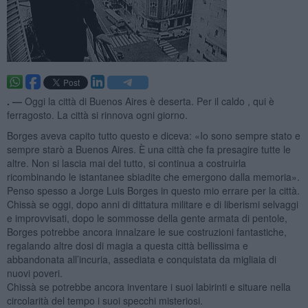
. —
Oggi la città di Buenos Aires è deserta. Per il caldo , qui è
ferragosto. La città si rinnova ogni giorno.
Borges aveva capito tutto questo e diceva: «Io sono sempre stato e
sempre starò a Buenos Aires. È una città che fa presagire tutte le
altre. Non si lascia mai del tutto, si continua a costruirla
ricombinando le istantanee sbiadite che emergono dalla memoria».
Penso spesso a Jorge Luis Borges in questo mio errare per la città.
Chissà se oggi, dopo anni di dittatura militare e di liberismi selvaggi
e improvvisati, dopo le sommosse della gente armata di pentole,
Borges potrebbe ancora innalzare le sue costruzioni fantastiche,
regalando altre dosi di magia a questa città bellissima e
abbandonata all’incuria, assediata e conquistata da migliaia di
nuovi poveri.
Chissà se potrebbe ancora inventare i suoi labirinti e situare nella
circolarità del tempo i suoi specchi misteriosi.