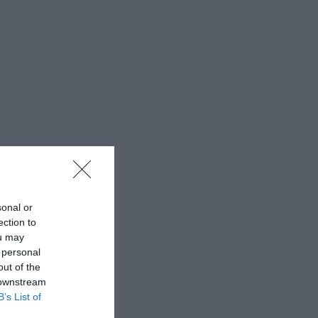
sonal or
ection to
ou may
 personal
out of the
 downstream
B’s List of