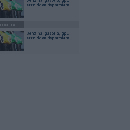
​Benzina, gasolio, gpl,
ecco dove risparmiare
ttualità
​Benzina, gasolio, gpl,
ecco dove risparmiare