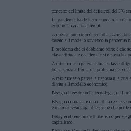
concetto del limite del deficit/pil del 3% a
La pandemia ha de facto mandato in crisi tutt
economico adatto ai tempi.
A questo punto non è per nulla azzardato d
basato sul modello sovietico la pandemia ha
Il problema che ci dobbiamo porre è che se d
classe dirigente occidentale si è posta la que
A mio modesto parere l'attuale classe dirigent
borsa senza affrontare il problema del crisi 
A mio modesto parere la risposta alla cris
di vita e il modello economico.
Bisogna investire nella tecnologia, nell'amb
Bisogna contrastare con tutti i mezzi e se n
e mafiosa levandogli il tesorone che per le 
Bisogna abbandonare il liberismo per scegli
capitalismo.
Bisogna rafforzare la democrazia che se non