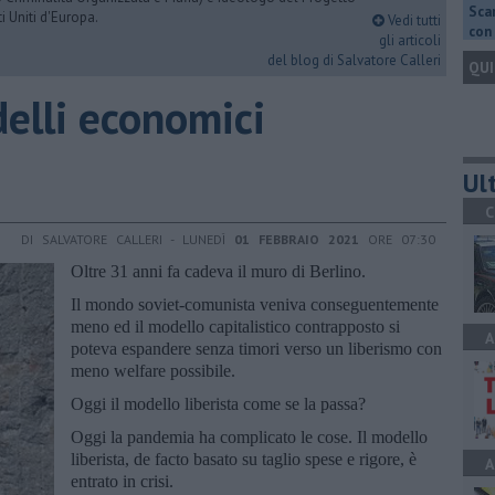
Scar
i Uniti d'Europa.
Vedi tutti
con 
gli articoli
del blog di Salvatore Calleri
QUI
elli economici
Ult
C
DI SALVATORE CALLERI - LUNEDÌ
01 FEBBRAIO 2021
ORE 07:30
Oltre 31 anni fa cadeva il muro di Berlino.
Il mondo soviet-comunista veniva conseguentemente
meno ed il modello capitalistico contrapposto si
A
poteva espandere senza timori verso un liberismo con
meno welfare possibile.
Oggi il modello liberista come se la passa?
Oggi la pandemia ha complicato le cose. Il modello
liberista, de facto basato su taglio spese e rigore, è
A
entrato in crisi.