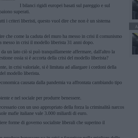
I bilanci rigidi europei basati sul pareggio e sul
ppaiono superati.
i i criteri liberisti, questo vuol dire che non è un sistema
A
ire che come la caduta del muro ha messo in crisi il comunismo
 messo in crisi il modello liberista 31 anni dopo.
a un lato ciò si può tranquillamente affermare, dall'altro la
stione ossia si è accorta della crisi del modello liberista?
e, in crisi valoriale, si è limitata ad allargare i cordoni della
del modello liberista.
i economica causata dalla pandemia va affrontata cambiando tipo
iente e nel sociale per produrre benessere.
ecessario con un uso appropriato della forza la criminalità narcos
sole mafie italiane vale 3.000 miliardi di euro.
ere forme di governo socialiste liberali che superino il
 produce benessere va in crisi e favorisce nella migliore delle