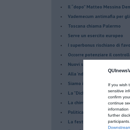
Il “dopo” Matteo Messina De
Vademecum antimafia per gli 
Toscana chiama Palermo
Serve un esercito europeo
I superbonus rischiano di favo
Occorre potenziare il controll
​Nuovi scenari narcos a Firenz
QUInewsVa
Alla 'ndrangheta piace la Tos
Siamo in una situazione di Re
If you wish 
sensitive in
La "Dichiarazione di Vallombr
confirm you
La chimera dell'esercito eur
continue se
information 
Politicamente scorrevole
further disc
La festa dell'Europa
participants
Downstream 