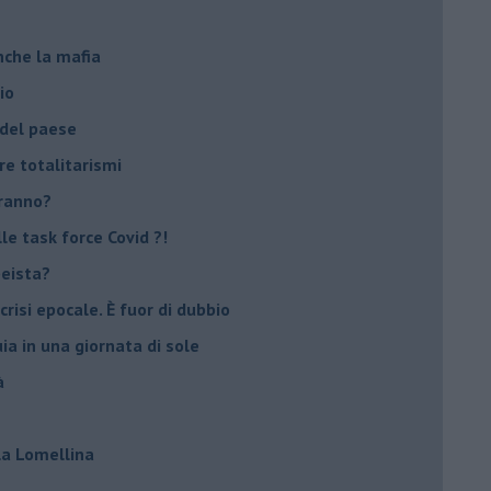
nche la mafia
io
 del paese
re totalitarismi
eranno?
e task force Covid ?!
peista?
crisi epocale. È fuor di dubbio
ia in una giornata di sole
à
lla Lomellina