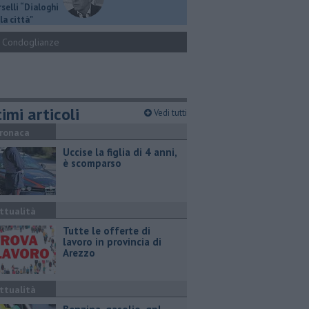
selli “Dialoghi
la città"
Condoglianze
imi articoli
Vedi tutti
ronaca
Uccise la figlia di 4 anni,
è scomparso
ttualità
​Tutte le offerte di
lavoro in provincia di
Arezzo
ttualità