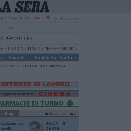
23°
37°
ONTEVARCHI
QuiNews.net
rdì
07 Agosto 2026
SA
PISTOIA
LUCCA
MASSA CARRARA
ste
Animali
Pubblicità
Contatti
I
REGGELLO
RIGNANO S.A.
SAN GIOVANNI V.A.
ui Blog
di Riccardo Ferrucci
INCONTRI
ucca la mostra
D'ARTE
Marcello