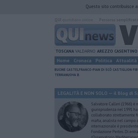
Questo sito contribuisce 
QUI
quotidiano online.
Percorso semplificat
TOSCANA
VALDARNO
AREZZO
CASENTINO
Home
Cronaca
Politica
Attualità
BUCINE
CASTELFRANCO-PIAN DI SCÒ
CASTIGLION FIB
TERRANUOVA B.
LEGALITÀ E NON SOLO — il Blog di Sa
Salvatore Calleri (1966) è n
giurisprudenza nel 1991 h
collaborato strettamente fi
mafia, analista nel campo d
internazionale è president
Fondazione Pertini. Di ent
(Osservatorio Mediterraneo