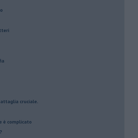
ro
tteri
ia
attaglia cruciale.
e è complicato
?