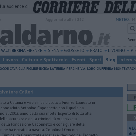
alla audience di
o
Aggiornato alle 20:12
METEO:
M
Vene
VALTIBERINA
FIRENZE
SIENA
GROSSETO
PRATO
LIVORNO
PI
Lavoro
Cultura e Spettacolo
Eventi
Sport
Blog
Intervi
OCCHI
CAVRIGLIA
FIGLINE-INCISA
LATERINA-PERGINE V.A.
LORO CIUFFENNA
MONTEVARCH
lvatore Calleri
ato a Catania e vive sin da piccolo a Firenze. Laureato in
a conosciuto Antonino Caponnetto con il quale ha
no al 2002, anno della sua morte. Esperto di lotta alla
Q
ella sicurezza e della criminalità organizzata
e della Fondazione Caponnetto e consigliere della
A L
rambe ha ispirato la nascita. Coordina l'Omcom
di 
 Criminalità Organizzata e Mafia) è ideologo del Progetto