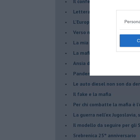
Il confederalismo è un nodo c
Lettera al Presidente Draghi
L'Europa non regge il confron
Persona
Verso nuovi modelli economi
​La mia generazione... Quella 
​La mafia sanitaria ai tempi d
Ansia da Covid
Pandemia e modello neoliber
Le auto diesel non son da d
​Il fake e la mafia
Per chi combatte la mafia è l'
La guerra nell'ex Jugoslavia,
Il modello da seguire per gli 
Srebrenica 25° anniversario