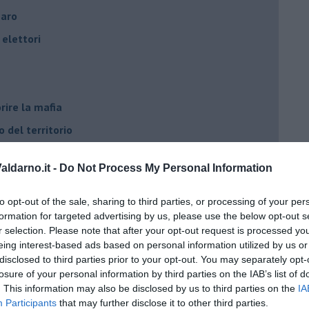
naro
elettori
rire la mafia
o del territorio
e?
ldarno.it -
Do Not Process My Personal Information
cana
d Alert
to opt-out of the sale, sharing to third parties, or processing of your per
formation for targeted advertising by us, please use the below opt-out s
osa"
r selection. Please note that after your opt-out request is processed y
opeo
eing interest-based ads based on personal information utilized by us or
disclosed to third parties prior to your opt-out. You may separately opt-
losure of your personal information by third parties on the IAB’s list of
. This information may also be disclosed by us to third parties on the
IA
Participants
that may further disclose it to other third parties.