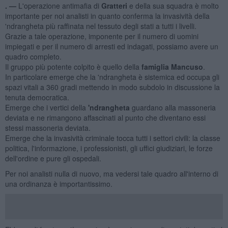
. —
L'operazione antimafia di
Gratteri
e della sua squadra è molto
importante per noi analisti in quanto conferma la invasività della
'ndrangheta più raffinata nel tessuto degli stati a tutti i livelli.
Grazie a tale operazione, imponente per il numero di uomini
impiegati e per il numero di arresti ed indagati, possiamo avere un
quadro completo.
Il gruppo più potente colpito è quello della
famiglia Mancuso
.
In particolare emerge che la 'ndrangheta è sistemica ed occupa gli
spazi vitali a 360 gradi mettendo in modo subdolo in discussione la
tenuta democratica.
Emerge che i vertici della
'ndrangheta
guardano alla massoneria
deviata e ne rimangono affascinati al punto che diventano essi
stessi massoneria deviata.
Emerge che la invasività criminale tocca tutti i settori civili: la classe
politica, l'informazione, i professionisti, gli uffici giudiziari, le forze
dell'ordine e pure gli ospedali.
Per noi analisti nulla di nuovo, ma vedersi tale quadro all'interno di
una ordinanza è importantissimo.