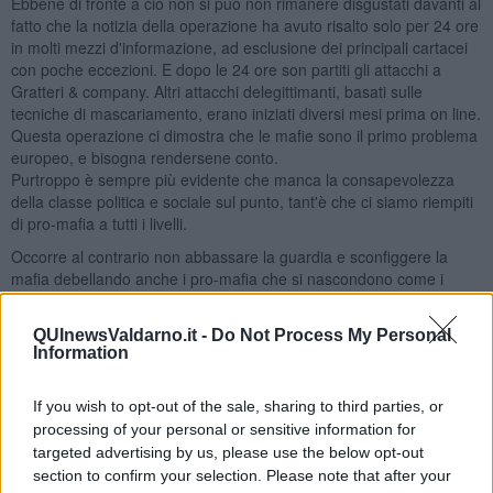
Ebbene di fronte a ciò non si può non rimanere disgustati davanti al
fatto che la notizia della operazione ha avuto risalto solo per 24 ore
in molti mezzi d'informazione, ad esclusione dei principali cartacei
con poche eccezioni. E dopo le 24 ore son partiti gli attacchi a
Gratteri & company. Altri attacchi delegittimanti, basati sulle
tecniche di mascariamento, erano iniziati diversi mesi prima on line.
Questa operazione ci dimostra che le mafie sono il primo problema
europeo, e bisogna rendersene conto.
Purtroppo è sempre più evidente che manca la consapevolezza
della classe politica e sociale sul punto, tant'è che ci siamo riempiti
di pro-mafia a tutti i livelli.
Occorre al contrario non abbassare la guardia e sconfiggere la
mafia debellando anche i pro-mafia che si nascondono come i
deviati in mezzo a noi.
Salvatore Calleri
QUInewsValdarno.it -
Do Not Process My Personal
Information
If you wish to opt-out of the sale, sharing to third parties, or
processing of your personal or sensitive information for
targeted advertising by us, please use the below opt-out
Se vuoi leggere le notizie principali della Toscana iscriviti alla
section to confirm your selection. Please note that after your