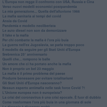
L'Europa non regge il confronto con USA, Russia e Cina
Verso nuovi modelli economici postpandemia
​La mia generazione... Quella dell'alluvione 1966
​La mafia sanitaria ai tempi del covid
Ansia da Covid
Pandemia e modello neoliberista
Le auto diesel non son da demonizzare
​Il fake e la mafia
Per chi combatte la mafia è l'ora più buia
La guerra nell'ex Jugoslavia, se parla troppo poco
Il modello da seguire per gli Stati Uniti d'Europa
Srebrenica 25° anniversario
Quelli che... rompono le balle
Un amore che ci ha portato anche la mafia
Non è proprio un bel 23 maggio
La mafia è il primo problema del paese
Produrre benessere per evitare totalitarismi
Gli Stati Uniti d'Europa nasceranno?
Nessun esperto antimafia nelle task force Covid ?!
L'Unione europea non è europeista?
La crisi del coronavirus è una crisi epocale. È fuor di dubbio
Come trasformare l'ora più buia in una giornata di sole
​La distopia è diventata realtà