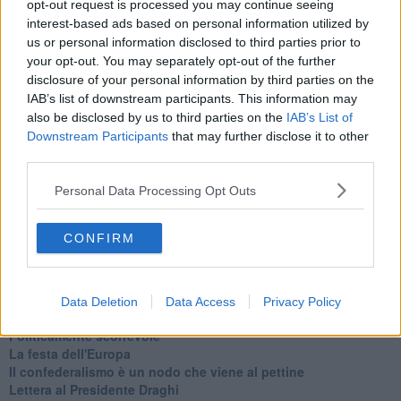
Newsletter QUInews - ToscanaMedia.
Arriva gratis tutti i giorni
opt-out request is processed you may continue seeing
alle 20:00 direttamente nella tua casella di posta.
interest-based ads based on personal information utilized by
us or personal information disclosed to third parties prior to
Basta cliccare
QUI
your opt-out. You may separately opt-out of the further
Ti potrebbe interessare anche:
disclosure of your personal information by third parties on the
IAB’s list of downstream participants. This information may
Articoli dal Blog “Legalità e non solo” di Salvatore Calleri
also be disclosed by us to third parties on the
IAB’s List of
Downstream Participants
that may further disclose it to other
Il “dopo” Matteo Messina Denaro
Vademecum antimafia per gli elettori
third parties.
Toscana chiama Palermo
Personal Data Processing Opt Outs
Serve un esercito europeo
I superbonus rischiano di favorire la mafia
Occorre potenziare il controllo del territorio
CONFIRM
​Nuovi scenari narcos a Firenze?
Alla 'ndrangheta piace la Toscana
Siamo in una situazione di Red Alert
La "Dichiarazione di Vallombrosa"
Data Deletion
Data Access
Privacy Policy
La chimera dell'esercito europeo
Politicamente scorrevole
La festa dell'Europa
Il confederalismo è un nodo che viene al pettine
Lettera al Presidente Draghi