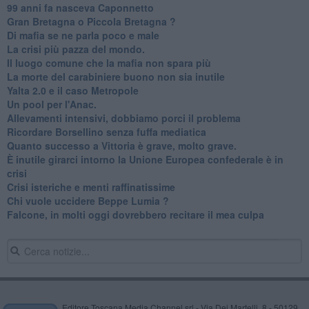
99 anni fa nasceva Caponnetto
Gran Bretagna o Piccola Bretagna ?
Di mafia se ne parla poco e male
La crisi più pazza del mondo.
Il luogo comune che la mafia non spara più
La morte del carabiniere buono non sia inutile
Yalta 2.0 e il caso Metropole
​Un pool per l'Anac.
Allevamenti intensivi, dobbiamo porci il problema
Ricordare Borsellino senza fuffa mediatica
​Quanto successo a Vittoria è grave, molto grave.
​È inutile girarci intorno la Unione Europea confederale è in
crisi
Crisi isteriche e menti raffinatissime
Chi vuole uccidere Beppe Lumia ?
Falcone, in molti oggi dovrebbero recitare il mea culpa
Editore Toscana Media Channel srl - Via Dei Martelli, 8 - 50129