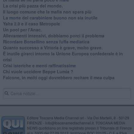
La crisi più pazza del mondo.
Il luogo comune che la mafia non spara più
La morte del carabiniere buono non sia inutile
Yalta 2.0 e il caso Metropole
​Un pool per l'Anac.
Allevamenti intensivi, dobbiamo porci il problema
Ricordare Borsellino senza fuffa mediatica
​Quanto successo a Vittoria è grave, molto grave.
​È inutile girarci intorno la Unione Europea confederale è in
crisi
Crisi isteriche e menti raffinatissime
Chi vuole uccidere Beppe Lumia ?
Falcone, in molti oggi dovrebbero recitare il mea culpa
Editore Toscana Media Channel srl - Via Dei Martelli, 8 - 50129
FIRENZE - info@toscanamediachannel.it. TOSCANA MEDIA
NEWS quotidiano on line registrato presso il Tribunale di Firenze
al n. 5935 del 27.09.2013. Iscrizione ROC 22105 - C.F. e P.Iva