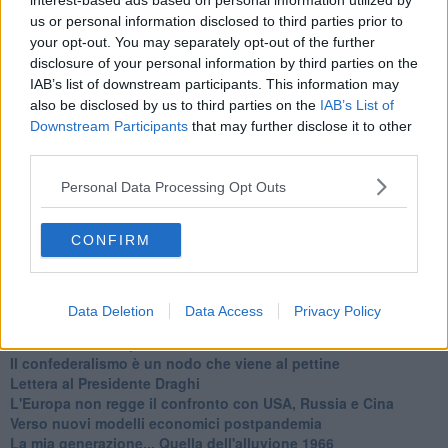
interest-based ads based on personal information utilized by
Basta cliccare
QUI
us or personal information disclosed to third parties prior to
Ti potrebbe interessare anche:
your opt-out. You may separately opt-out of the further
disclosure of your personal information by third parties on the
Articoli dal Blog “Legalità e non solo” di Salvatore Calleri
IAB’s list of downstream participants. This information may
Il “dopo” Matteo Messina Denaro
also be disclosed by us to third parties on the
IAB’s List of
Vademecum antimafia per gli elettori
Downstream Participants
that may further disclose it to other
Toscana chiama Palermo
third parties.
Serve un esercito europeo
I superbonus rischiano di favorire la mafia
Personal Data Processing Opt Outs
Occorre potenziare il controllo del territorio
​Nuovi scenari narcos a Firenze?
CONFIRM
Alla 'ndrangheta piace la Toscana
Siamo in una situazione di Red Alert
La "Dichiarazione di Vallombrosa"
La chimera dell'esercito europeo
Data Deletion
Data Access
Privacy Policy
Politicamente scorrevole
La festa dell'Europa
Il confederalismo è un nodo che viene al pettine
Lettera al Presidente Draghi
L'Europa non regge il confronto con USA, Russia e Cina
Verso nuovi modelli economici postpandemia
​La mia generazione... Quella dell'alluvione 1966