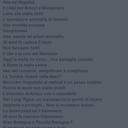
Arte ed illegalità
​5 colpi per Antoci e Manganaro
Lotta alla mafia 2020
L'operazione antimafia di Gratteri
Una storiella europea
Genericismo
Idee, parole ed azioni antimafia
30 anni fa cadeva il muro
Non facciamo feriti
Il Cile e la crisi del liberismo
Oggi la mafia ha vinto... Una battaglia cruciale.
A Roma la mafia esiste
Uso del contante, semplificare è complicato
La Turchia rimarrà nella Nato?
Revocare l'ergastolo ai mafiosi è un passo indietro
Perchè le morti non siano inutili
L'attentato di Antoci non è smentibile
Pier Luigi Vigna, un toscanaccio in punta di sigaro
Ungheria e profughi... Non si accettano lezioni
La democrazia ed il benessere
99 anni fa nasceva Caponnetto
Gran Bretagna o Piccola Bretagna ?
Di mafia se ne parla poco e male