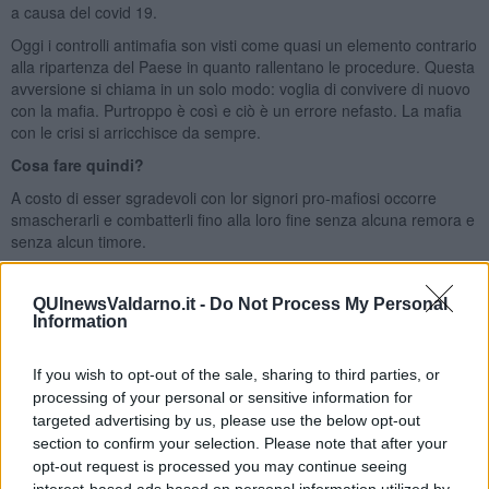
a causa del covid 19.
Oggi i controlli antimafia son visti come quasi un elemento contrario
alla ripartenza del Paese in quanto rallentano le procedure. Questa
avversione si chiama in un solo modo: voglia di convivere di nuovo
con la mafia. Purtroppo è così e ciò è un errore nefasto. La mafia
con le crisi si arricchisce da sempre.
Cosa fare quindi?
A costo di esser sgradevoli con lor signori pro-mafiosi occorre
smascherarli e combatterli fino alla loro fine senza alcuna remora e
senza alcun timore.
Salvatore Calleri
QUInewsValdarno.it -
Do Not Process My Personal
Information
If you wish to opt-out of the sale, sharing to third parties, or
processing of your personal or sensitive information for
Se vuoi leggere le notizie principali della Toscana iscriviti alla
targeted advertising by us, please use the below opt-out
Newsletter QUInews - ToscanaMedia.
Arriva gratis tutti i giorni
section to confirm your selection. Please note that after your
alle 20:00 direttamente nella tua casella di posta.
opt-out request is processed you may continue seeing