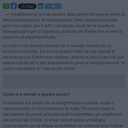
. —
Indubbiamente la crisi causata dalla pandemia impone scelte di
deburocratizzazione, di velocizzazione. Detto questo non posso
però non notare che in tutti i vari gruppi creati per le questioni
emergenziali e per la riapertura graduale del Paese non si vede la
presenza di esperti antimafia.
La cosa a mio modesto parere non è casuale diventando un
fenomeno culturale. Da anni si assiste infatti ad una volontà di
convivenza con il fenomeno mafioso. Volontà in alcuni casi che può
essere indotta ed in altri assolutamente priva di condizionamenti. In
questi casi trattasi di "volontà pro-mafia".
Come si è arrivati a questo punto?
Innanzitutto si è partiti con la delegittimazione tramite anche il
mascariamento di chi combatteva la mafia. Poi si son messi in
discussione strumenti antimafia quali le interdittive, gli scioglimenti
dei comuni ed il 41bis. In tempi recenti siamo arrivati alla
scarcerazione con la messa ai domiciliari di numerosi boss mafiosi