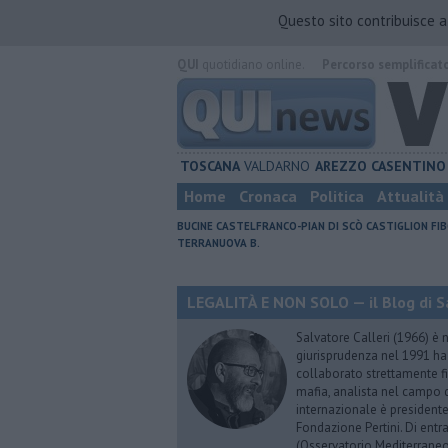
Questo sito contribuisce 
QUI
quotidiano online.
Percorso semplificat
TOSCANA
VALDARNO
AREZZO
CASENTINO
Home
Cronaca
Politica
Attualità
BUCINE
CASTELFRANCO-PIAN DI SCÒ
CASTIGLION FIB
TERRANUOVA B.
LEGALITÀ E NON SOLO — il Blog di Sa
Salvatore Calleri (1966) è n
giurisprudenza nel 1991 h
collaborato strettamente fi
mafia, analista nel campo d
internazionale è president
Fondazione Pertini. Di ent
(Osservatorio Mediterraneo