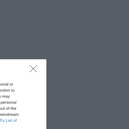
sonal or
ection to
ou may
 personal
out of the
 downstream
B’s List of