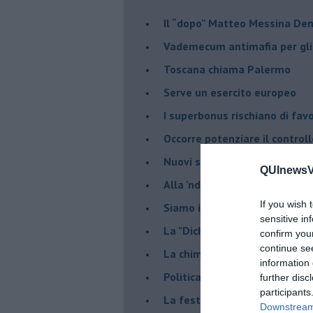
Il “dopo” Matteo Messina De
Vademecum antimafia per gli 
Toscana chiama Palermo
Serve un esercito europeo
I superbonus rischiano di favo
Occorre potenziare il controll
​Nuovi scenari narcos a Firenz
QUInewsVa
Alla 'ndrangheta piace la Tos
If you wish 
Siamo in una situazione di Re
sensitive in
La "Dichiarazione di Vallombr
confirm you
continue se
La chimera dell'esercito eur
information 
Politicamente scorrevole
further disc
participants
La festa dell'Europa
Downstream 