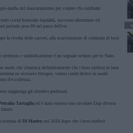
i pro-mafia del mascariamento per colpire chi combatte.
periodo covid fornendo liquidità, soccorso alimentare ed
A
el periodo post 89 nei paesi dell'est.
o la rivolta delle carceri, alla scarcerazione di centinaia di boss
ro territorio e simbolicamente è un segnale nefasto per lo Stato.
i un modo che chiarisca definitivamente che i boss mafiosi in base
, semmai ne avessero bisogno, vanno curati dentro la sanità
ntri d'eccellenza.
eto raggiunga gli obiettivi prefissati.
Petralia-Tartaglia
ed è stata emessa una circolare Dap diversa
 futuro.
ta nomina di
Di Matteo
nel 2018 dopo che i boss mafiosi