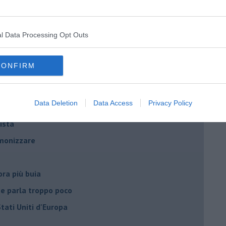
he viene al pettine
l Data Processing Opt Outs
to con USA, Russia e Cina
ci postpandemia
CONFIRM
dell'alluvione 1966
el covid
Data Deletion
Data Access
Privacy Policy
ista
emonizzare
ora più buia
 se parla troppo poco
Stati Uniti d'Europa