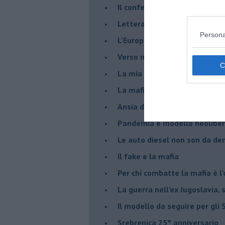
Il confederalismo è un nodo c
Lettera al Presidente Draghi
Persona
L'Europa non regge il confron
Verso nuovi modelli economi
​La mia generazione... Quella 
​La mafia sanitaria ai tempi d
Ansia da Covid
Pandemia e modello neoliber
Le auto diesel non son da d
​Il fake e la mafia
Per chi combatte la mafia è l'
La guerra nell'ex Jugoslavia,
Il modello da seguire per gli 
Srebrenica 25° anniversario