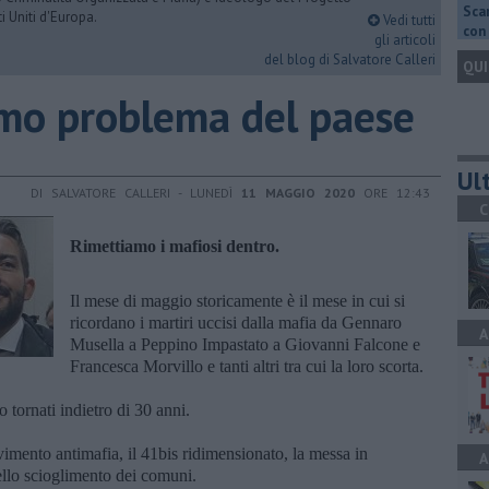
Scar
i Uniti d'Europa.
Vedi tutti
con 
gli articoli
del blog di Salvatore Calleri
QUI
rimo problema del paese
Ult
DI SALVATORE CALLERI - LUNEDÌ
11 MAGGIO 2020
ORE 12:43
C
Rimettiamo i mafiosi dentro.
Il mese di maggio storicamente è il mese in cui si
ricordano i martiri uccisi dalla mafia da Gennaro
A
Musella a Peppino Impastato a Giovanni Falcone e
Francesca Morvillo e tanti altri tra cui la loro scorta.
 tornati indietro di 30 anni.
mento antimafia, il 41bis ridimensionato, la messa in
A
dello scioglimento dei comuni.