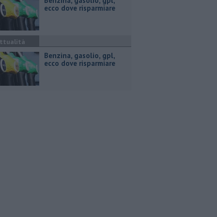
​Benzina, gasolio, gpl,
ecco dove risparmiare
ttualità
​Benzina, gasolio, gpl,
ecco dove risparmiare