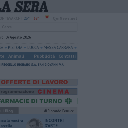
23°
38°
ONTEVARCHI
QuiNews.net
rdì
07 Agosto 2026
SA
PISTOIA
LUCCA
MASSA CARRARA
ste
Animali
Pubblicità
Contatti
I
REGGELLO
RIGNANO S.A.
SAN GIOVANNI V.A.
ui Blog
di Riccardo Ferrucci
INCONTRI
ucca la mostra
D'ARTE
Marcello