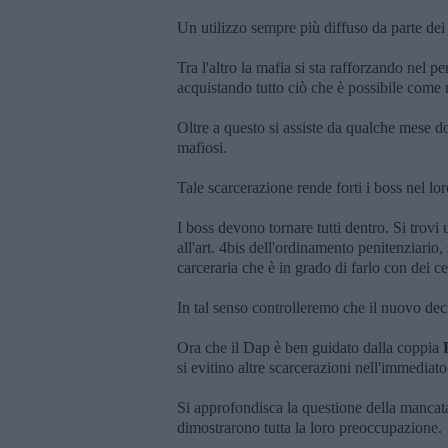
Un utilizzo sempre più diffuso da parte de
Tra l'altro la mafia si sta rafforzando nel 
acquistando tutto ciò che è possibile come n
Oltre a questo si assiste da qualche mese dop
mafiosi.
Tale scarcerazione rende forti i boss nel lo
I boss devono tornare tutti dentro. Si trov
all'art. 4bis dell'ordinamento penitenziario
carceraria che è in grado di farlo con dei ce
In tal senso controlleremo che il nuovo decr
Ora che il Dap è ben guidato dalla coppia
si evitino altre scarcerazioni nell'immediato
Si approfondisca la questione della manca
dimostrarono tutta la loro preoccupazione.