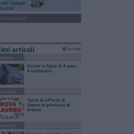
selli “Dialoghi
la città"
Condoglianze
imi articoli
Vedi tutti
ronaca
Uccise la figlia di 4 anni,
è scomparso
ttualità
​Tutte le offerte di
lavoro in provincia di
Arezzo
ttualità