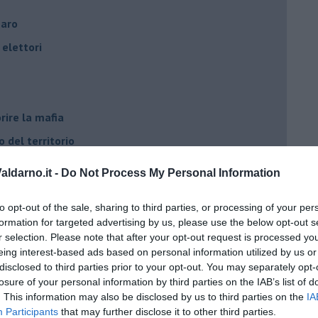
naro
elettori
rire la mafia
o del territorio
e?
ldarno.it -
Do Not Process My Personal Information
cana
to opt-out of the sale, sharing to third parties, or processing of your per
d Alert
formation for targeted advertising by us, please use the below opt-out s
osa"
r selection. Please note that after your opt-out request is processed y
eing interest-based ads based on personal information utilized by us or
opeo
disclosed to third parties prior to your opt-out. You may separately opt-
losure of your personal information by third parties on the IAB’s list of
. This information may also be disclosed by us to third parties on the
IA
Participants
that may further disclose it to other third parties.