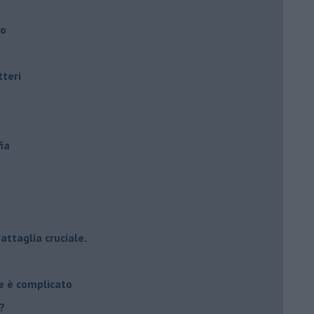
ro
tteri
ia
attaglia cruciale.
e è complicato
?