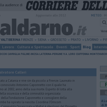
alla audience di
o
Aggiornato alle 20:12
METEO:
M
Vene
VALTIBERINA
FIRENZE
SIENA
GROSSETO
PRATO
LIVORNO
PI
Lavoro
Cultura e Spettacolo
Eventi
Sport
Blog
Intervi
OCCHI
CAVRIGLIA
FIGLINE-INCISA
LATERINA-PERGINE V.A.
LORO CIUFFENNA
MONTEVARCH
lvatore Calleri
ato a Catania e vive sin da piccolo a Firenze. Laureato in
a conosciuto Antonino Caponnetto con il quale ha
no al 2002, anno della sua morte. Esperto di lotta alla
Q
ella sicurezza e della criminalità organizzata
e della Fondazione Caponnetto e consigliere della
A L
rambe ha ispirato la nascita. Coordina l'Omcom
di 
 Criminalità Organizzata e Mafia) è ideologo del Progetto