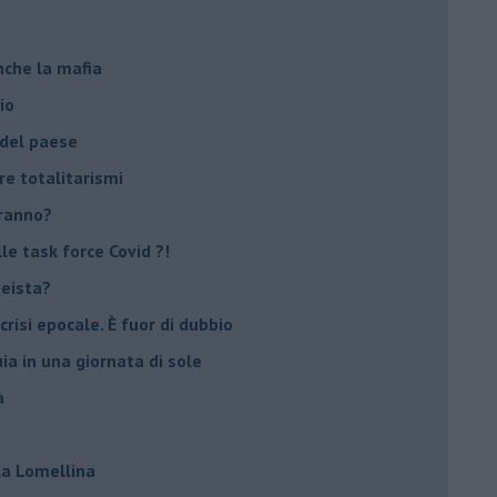
nche la mafia
io
 del paese
re totalitarismi
eranno?
e task force Covid ?!
peista?
crisi epocale. È fuor di dubbio
ia in una giornata di sole
à
lla Lomellina