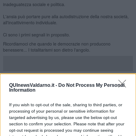
inadeguatezza sociale e politica.
L'ansia può portare pure alla autodistruzione della nostra società,
all'incattivimento individuale.
Ci sono i primi segnali in proposito.
Ricordiamoci che quando le democrazie non producono
benessere... I totalitarismi son dietro l'angolo.
Salvatore Calleri
QUInewsValdarno.it -
Do Not Process My Personal
Information
If you wish to opt-out of the sale, sharing to third parties, or
processing of your personal or sensitive information for
Se vuoi leggere le notizie principali della Toscana iscriviti alla
targeted advertising by us, please use the below opt-out
Newsletter QUInews - ToscanaMedia.
Arriva gratis tutti i giorni
section to confirm your selection. Please note that after your
alle 20:00 direttamente nella tua casella di posta.
opt-out request is processed you may continue seeing