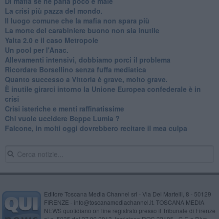
Di mafia se ne parla poco e male
La crisi più pazza del mondo.
Il luogo comune che la mafia non spara più
La morte del carabiniere buono non sia inutile
Yalta 2.0 e il caso Metropole
​Un pool per l'Anac.
Allevamenti intensivi, dobbiamo porci il problema
Ricordare Borsellino senza fuffa mediatica
​Quanto successo a Vittoria è grave, molto grave.
​È inutile girarci intorno la Unione Europea confederale è in
crisi
Crisi isteriche e menti raffinatissime
Chi vuole uccidere Beppe Lumia ?
Falcone, in molti oggi dovrebbero recitare il mea culpa
Editore Toscana Media Channel srl - Via Dei Martelli, 8 - 50129
FIRENZE - info@toscanamediachannel.it. TOSCANA MEDIA
NEWS quotidiano on line registrato presso il Tribunale di Firenze
al n. 5935 del 27.09.2013. Iscrizione ROC 22105 - C.F. e P.Iva