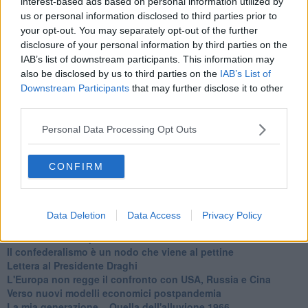
interest-based ads based on personal information utilized by
Basta cliccare
QUI
us or personal information disclosed to third parties prior to
Ti potrebbe interessare anche:
your opt-out. You may separately opt-out of the further
disclosure of your personal information by third parties on the
Articoli dal Blog “Legalità e non solo” di Salvatore Calleri
IAB’s list of downstream participants. This information may
Il “dopo” Matteo Messina Denaro
also be disclosed by us to third parties on the
IAB’s List of
Vademecum antimafia per gli elettori
Downstream Participants
that may further disclose it to other
Toscana chiama Palermo
third parties.
Serve un esercito europeo
I superbonus rischiano di favorire la mafia
Personal Data Processing Opt Outs
Occorre potenziare il controllo del territorio
​Nuovi scenari narcos a Firenze?
CONFIRM
Alla 'ndrangheta piace la Toscana
Siamo in una situazione di Red Alert
La "Dichiarazione di Vallombrosa"
La chimera dell'esercito europeo
Data Deletion
Data Access
Privacy Policy
Politicamente scorrevole
La festa dell'Europa
Il confederalismo è un nodo che viene al pettine
Lettera al Presidente Draghi
L'Europa non regge il confronto con USA, Russia e Cina
Verso nuovi modelli economici postpandemia
​La mia generazione... Quella dell'alluvione 1966