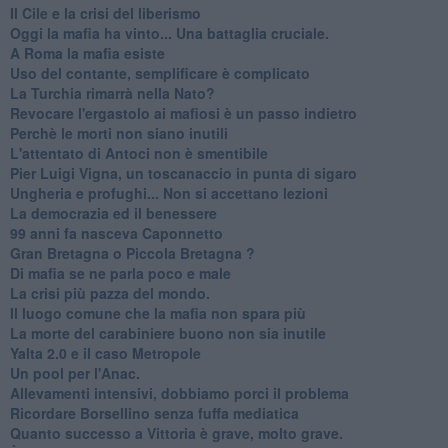
Il Cile e la crisi del liberismo
Oggi la mafia ha vinto... Una battaglia cruciale.
A Roma la mafia esiste
Uso del contante, semplificare è complicato
La Turchia rimarrà nella Nato?
Revocare l'ergastolo ai mafiosi è un passo indietro
Perchè le morti non siano inutili
L'attentato di Antoci non è smentibile
Pier Luigi Vigna, un toscanaccio in punta di sigaro
Ungheria e profughi... Non si accettano lezioni
La democrazia ed il benessere
99 anni fa nasceva Caponnetto
Gran Bretagna o Piccola Bretagna ?
Di mafia se ne parla poco e male
La crisi più pazza del mondo.
Il luogo comune che la mafia non spara più
La morte del carabiniere buono non sia inutile
Yalta 2.0 e il caso Metropole
​Un pool per l'Anac.
Allevamenti intensivi, dobbiamo porci il problema
Ricordare Borsellino senza fuffa mediatica
​Quanto successo a Vittoria è grave, molto grave.