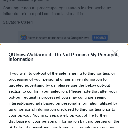
Comunque non mi preoccupo, ogni stato o leader, anche se
influente, prima o poi i conti con la storia li fa...
Salvatore Calleri
QUInewsValdarno.it -
Do Not Process My Personal
Se vuoi leggere le notizie principali della Toscana iscriviti alla
Information
Newsletter QUInews - ToscanaMedia.
Arriva gratis tutti i giorni
alle 20:00 direttamente nella tua casella di posta.
If you wish to opt-out of the sale, sharing to third parties, or
Basta cliccare
QUI
processing of your personal or sensitive information for
targeted advertising by us, please use the below opt-out
Ti potrebbe interessare anche:
section to confirm your selection. Please note that after your
opt-out request is processed you may continue seeing
Articoli dal Blog “Legalità e non solo” di Salvatore Calleri
interest-based ads based on personal information utilized by
Il “dopo” Matteo Messina Denaro
us or personal information disclosed to third parties prior to
Vademecum antimafia per gli elettori
your opt-out. You may separately opt-out of the further
Toscana chiama Palermo
disclosure of your personal information by third parties on the
Serve un esercito europeo
IAB’s list of downstream participants. This information may