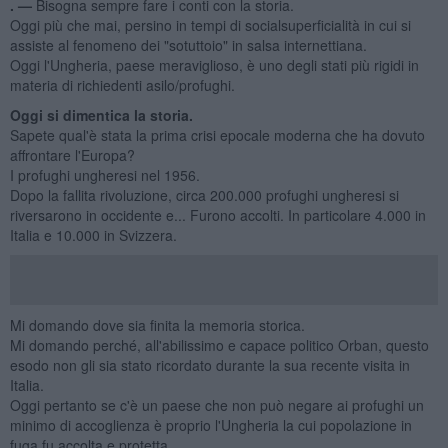
. —
Bisogna sempre fare i conti con la storia.
Oggi più che mai, persino in tempi di socialsuperficialità in cui si
assiste al fenomeno dei "sotuttoio" in salsa internettiana.
Oggi l'Ungheria, paese meraviglioso, è uno degli stati più rigidi in
materia di richiedenti asilo/profughi.
Oggi si dimentica la storia.
Sapete qual'è stata la prima crisi epocale moderna che ha dovuto
affrontare l'Europa?
I profughi ungheresi nel 1956.
Dopo la fallita rivoluzione, circa 200.000 profughi ungheresi si
riversarono in occidente e... Furono accolti. In particolare 4.000 in
Italia e 10.000 in Svizzera.
Mi domando dove sia finita la memoria storica.
Mi domando perché, all'abilissimo e capace politico Orban, questo
esodo non gli sia stato ricordato durante la sua recente visita in
Italia.
Oggi pertanto se c'è un paese che non può negare ai profughi un
minimo di accoglienza è proprio l'Ungheria la cui popolazione in
fuga fu accolta e protetta.