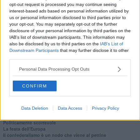
Se vuoi leggere le notizie principali della Toscana iscriviti alla
opt-out request is processed you may continue seeing
Newsletter QUInews - ToscanaMedia.
Arriva gratis tutti i giorni
interest-based ads based on personal information utilized by
alle 20:00 direttamente nella tua casella di posta.
us or personal information disclosed to third parties prior to
Basta cliccare
QUI
your opt-out. You may separately opt-out of the further
Ti potrebbe interessare anche:
disclosure of your personal information by third parties on the
IAB’s list of downstream participants. This information may
also be disclosed by us to third parties on the
IAB’s List of
Articoli dal Blog “Legalità e non solo” di Salvatore Calleri
Downstream Participants
that may further disclose it to other
Il “dopo” Matteo Messina Denaro
third parties.
Vademecum antimafia per gli elettori
Toscana chiama Palermo
Personal Data Processing Opt Outs
Serve un esercito europeo
I superbonus rischiano di favorire la mafia
Occorre potenziare il controllo del territorio
CONFIRM
​Nuovi scenari narcos a Firenze?
Alla 'ndrangheta piace la Toscana
Siamo in una situazione di Red Alert
Data Deletion
Data Access
Privacy Policy
La "Dichiarazione di Vallombrosa"
La chimera dell'esercito europeo
Politicamente scorrevole
La festa dell'Europa
Il confederalismo è un nodo che viene al pettine