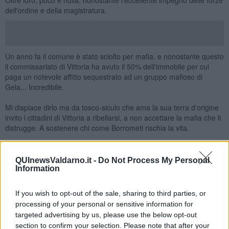
dell'ordine e della magistratura.
Un anno fa il comune è stato sciolto per mafia, e nonostante questo
il commissariato di Vittoria ha avuto il 50% dell'immobile per cui
paga un notevole affitto sequestrato ad un gruppo mafioso di
Gela... Incredibile.
Mi dispiace dirlo ma da tosco-siculo che ama la sua terra d'origine
invito i cittadini di Vittoria a ribellarsi, a non accettare la mafia che li
distrugge. A sostenere chi come Borrometi rischia la vita.
Personalmente lo farò come l'ho sempre fatto sinora a prescindere.
QUInewsValdarno.it -
Do Not Process My Personal
Salvatore Calleri
Information
If you wish to opt-out of the sale, sharing to third parties, or
processing of your personal or sensitive information for
targeted advertising by us, please use the below opt-out
section to confirm your selection. Please note that after your