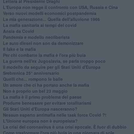
Lettera al Presidente Draghi
L'Europa non regge il confronto con USA, Russia e Cina
Verso nuovi modelli economici postpandemia
​La mia generazione... Quella dell'alluvione 1966
​La mafia sanitaria ai tempi del covid
Ansia da Covid
Pandemia e modello neoliberista
Le auto diesel non son da demonizzare
​Il fake e la mafia
Per chi combatte la mafia è l'ora più buia
La guerra nell'ex Jugoslavia, se parla troppo poco
Il modello da seguire per gli Stati Uniti d'Europa
Srebrenica 25° anniversario
Quelli che... rompono le balle
Un amore che ci ha portato anche la mafia
Non è proprio un bel 23 maggio
La mafia è il primo problema del paese
Produrre benessere per evitare totalitarismi
Gli Stati Uniti d'Europa nasceranno?
Nessun esperto antimafia nelle task force Covid ?!
L'Unione europea non è europeista?
La crisi del coronavirus è una crisi epocale. È fuor di dubbio
Come trasformare l'ora più buia in una giornata di sole