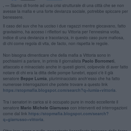
. —
Siamo di fronte ad una crisi strutturale di una città che se non
avesse la mafia e una forte devianza sociale, potrebbe spiccare per
benessere.
Il caso del suv che ha ucciso i due ragazzi mentre giocavano, fatto
gravissimo, ha acceso i riflettori su Vittoria per l'ennesima volta,
indice di una devianza e tracotanza, in questo caso pure mafiosa,
di chi come regola di vita, de facto, non rispetta le regole.
Non bisogna dimenticare che della mafia a Vittoria sono in
pochissimi a parlare, in primis il giornalista
Paolo Borrometi
,
attaccato e minacciato anche in questi giorni, colpevole di aver fatto
notare di chi era la ditta delle pompe funebri, eppoi c'è il già
senatore
Beppe Lumia
, pluriminacciato anch'esso che ha fatto
numerose interrogazioni che potete trovare a questo link
https://stopmafia.blogspot.com/search?q=lumia+vittoria
.
Tra i senatori in carica si è occupato pure in modo eccellente il
senatore
Mario Michele Giarrusso
con interventi ed interrogazioni
come dal link
https://stopmafia.blogspot.com/search?
q=giarrusso+vittoria
.
Oltre loro, poco e nulla, nonostante l'eccellente impegno delle forze