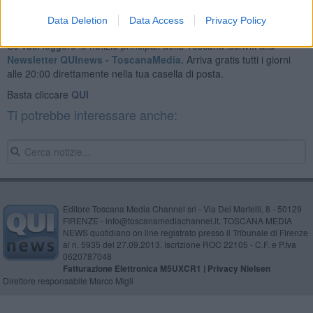
Data Deletion
Data Access
Privacy Policy
Se vuoi leggere le notizie principali della Toscana iscriviti alla
Newsletter QUInews - ToscanaMedia.
Arriva gratis tutti i giorni
alle 20:00 direttamente nella tua casella di posta.
Basta cliccare
QUI
Ti potrebbe interessare anche:
Editore Toscana Media Channel srl - Via Dei Martelli, 8 - 50129
FIRENZE - info@toscanamediachannel.it. TOSCANA MEDIA
NEWS quotidiano on line registrato presso il Tribunale di Firenze
al n. 5935 del 27.09.2013. Iscrizione ROC 22105 - C.F. e P.Iva
0620787048
Fatturazione Elettronica M5UXCR1 |
Privacy Nielsen
Direttore responsabile Marco Migli