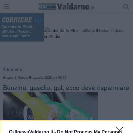
Calendario Pirelli,
diffuso il teaser:
focus sull'India
Indietro
,
Sabato
ore 09:15
Attualità
04 Luglio 2026
Benzina, gasolio, gpl, ecco dove risparmiare
QUInewsValdarno.it -
Do Not Process My Personal