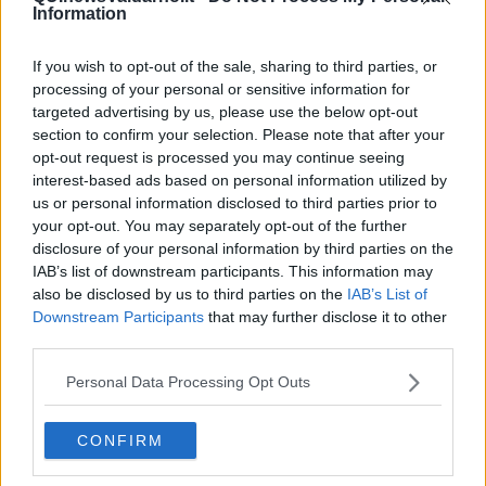
Information
If you wish to opt-out of the sale, sharing to third parties, or
processing of your personal or sensitive information for
Ecco l'elenco dei prezzi del carburante in provincia di Firenze.
targeted advertising by us, please use the below opt-out
Comune per comune gli impianti più economici dove fare
section to confirm your selection. Please note that after your
rifornimento.
opt-out request is processed you may continue seeing
interest-based ads based on personal information utilized by
us or personal information disclosed to third parties prior to
your opt-out. You may separately opt-out of the further
disclosure of your personal information by third parties on the
IAB’s list of downstream participants. This information may
PROVINCIA DI FIRENZE —
Questi i prezzi dei carburanti
rilevati al
also be disclosed by us to third parties on the
IAB’s List of
giorno 04 July 2026
dal
Ministero dello sviluppo economico
Downstream Participants
that may further disclose it to other
third parties.
Personal Data Processing Opt Outs
CONFIRM