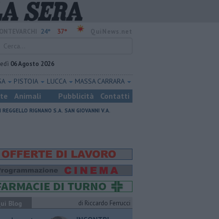
24°
37°
ONTEVARCHI
QuiNews.net
vedì
06 Agosto 2026
SA
PISTOIA
LUCCA
MASSA CARRARA
ste
Animali
Pubblicità
Contatti
I
REGGELLO
RIGNANO S.A.
SAN GIOVANNI V.A.
ui Blog
di Riccardo Ferrucci