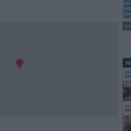
A L
di 
Scar
con 
QUI
N