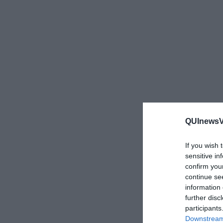
QUInewsVa
If you wish 
sensitive in
confirm you
continue se
information 
further disc
participants
Downstream 