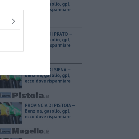
Benzina, gasolio, gpl,
ecco dove risparmiare
PROVINCIA DI PRATO — ​
Benzina, gasolio, gpl,
ecco dove risparmiare
PROVINCIA DI SIENA — ​
Benzina, gasolio, gpl,
ecco dove risparmiare
PROVINCIA DI PISTOIA — ​
Benzina, gasolio, gpl,
ecco dove risparmiare