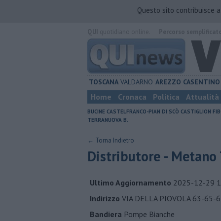
Questo sito contribuisce 
QUI
quotidiano online.
Percorso semplificat
TOSCANA
VALDARNO
AREZZO
CASENTINO
Home
Cronaca
Politica
Attualità
BUCINE
CASTELFRANCO-PIAN DI SCÒ
CASTIGLION FIB
TERRANUOVA B.
← Torna Indietro
Distributore - Metano 
Ultimo Aggiornamento
2025-12-29 1
Indirizzo
VIA DELLA PIOVOLA 63-65-6
Bandiera
Pompe Bianche