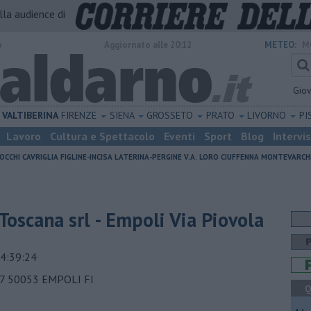
alla audience di
o
Aggiornato alle 20:12
METEO:
M
Gio
VALTIBERINA
FIRENZE
SIENA
GROSSETO
PRATO
LIVORNO
PI
Lavoro
Cultura e Spettacolo
Eventi
Sport
Blog
Intervi
OCCHI
CAVRIGLIA
FIGLINE-INCISA
LATERINA-PERGINE V.A.
LORO CIUFFENNA
MONTEVARCH
Toscana srl - Empoli Via Piovola
4:39:24
7 50053 EMPOLI FI
Q