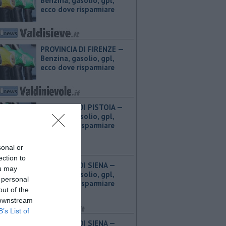
Benzina, gasolio, gpl,
ecco dove risparmiare
PROVINCIA DI FIRENZE — ​
Benzina, gasolio, gpl,
ecco dove risparmiare
PROVINCIA DI PISTOIA — ​
Benzina, gasolio, gpl,
ecco dove risparmiare
sonal or
ection to
PROVINCIA DI SIENA — ​
ou may
Benzina, gasolio, gpl,
 personal
ecco dove risparmiare
out of the
 downstream
B’s List of
PROVINCIA DI SIENA — ​