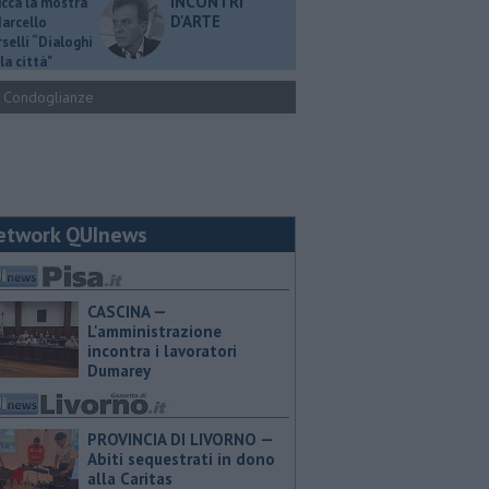
INCONTRI
ucca la mostra
D'ARTE
Marcello
selli “Dialoghi
la città"
Condoglianze
etwork QUInews
CASCINA —
L'amministrazione
incontra i lavoratori
Dumarey
PROVINCIA DI LIVORNO —
Abiti sequestrati in dono
alla Caritas