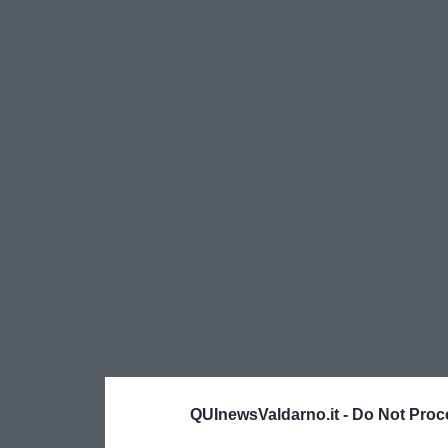
QUInewsValdarno.it -
Do Not Proc