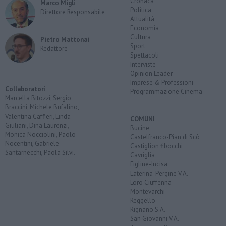
Cronaca
Marco Migli
Politica
Direttore Responsabile
Attualità
Economia
Cultura
Pietro Mattonai
Sport
Redattore
Spettacoli
Interviste
Opinion Leader
Imprese & Professioni
Collaboratori
Programmazione Cinema
Marcella Bitozzi, Sergio
Braccini, Michele Bufalino,
Valentina Caffieri, Linda
COMUNI
Giuliani, Dina Laurenzi,
Bucine
Monica Nocciolini, Paolo
Castelfranco-Pian di Scò
Nocentini, Gabriele
Castiglion fibocchi
Santarnecchi, Paola Silvi.
Cavriglia
Figline-Incisa
Laterina-Pergine V.A.
Loro Ciuffenna
Montevarchi
Reggello
Rignano S.A.
San Giovanni V.A.