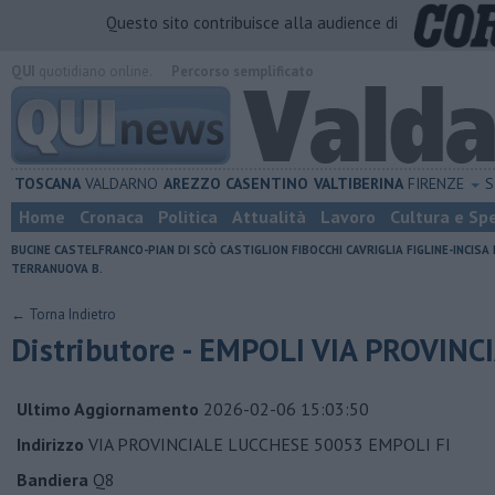
Questo sito contribuisce alla audience di
QUI
quotidiano online.
Percorso semplificato
TOSCANA
VALDARNO
AREZZO
CASENTINO
VALTIBERINA
FIRENZE
S
Home
Cronaca
Politica
Attualità
Lavoro
Cultura e Sp
BUCINE
CASTELFRANCO-PIAN DI SCÒ
CASTIGLION FIBOCCHI
CAVRIGLIA
FIGLINE-INCISA
TERRANUOVA B.
← Torna Indietro
Distributore - EMPOLI VIA PROVIN
Ultimo Aggiornamento
2026-02-06 15:03:50
Indirizzo
VIA PROVINCIALE LUCCHESE 50053 EMPOLI FI
Bandiera
Q8