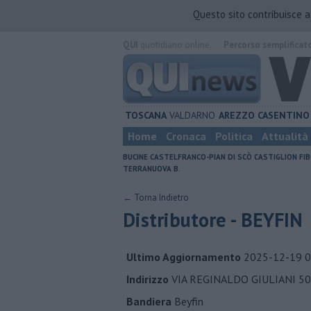
Questo sito contribuisce 
QUI
quotidiano online.
Percorso semplificat
TOSCANA
VALDARNO
AREZZO
CASENTINO
Home
Cronaca
Politica
Attualità
BUCINE
CASTELFRANCO-PIAN DI SCÒ
CASTIGLION FIB
TERRANUOVA B.
← Torna Indietro
Distributore - BEYFIN
Ultimo Aggiornamento
2025-12-19 0
Indirizzo
VIA REGINALDO GIULIANI 50
Bandiera
Beyfin