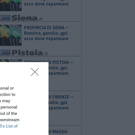
ecco dove risparmiare
PROVINCIA DI SIENA — ​
Benzina, gasolio, gpl,
ecco dove risparmiare
PROVINCIA DI PISTOIA — ​
Benzina, gasolio, gpl,
ecco dove risparmiare
sonal or
ection to
PROVINCIA DI FIRENZE — ​
ou may
Benzina, gasolio, gpl,
 personal
ecco dove risparmiare
out of the
 downstream
B’s List of
PROVINCIA DI MASSA-