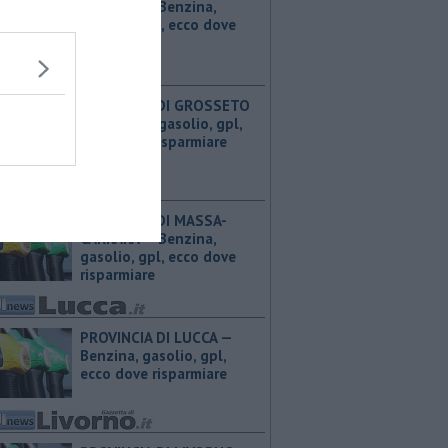
CARRARA — ​Benzina,
gasolio, gpl, ecco dove
risparmiare
PROVINCIA DI GROSSETO
— ​Benzina, gasolio, gpl,
ecco dove risparmiare
PROVINCIA DI MASSA-
CARRARA — ​Benzina,
gasolio, gpl, ecco dove
risparmiare
PROVINCIA DI LUCCA — ​
Benzina, gasolio, gpl,
ecco dove risparmiare