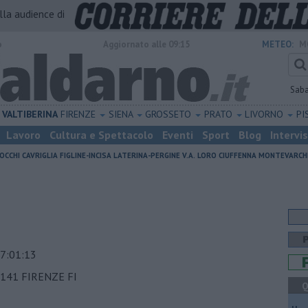
alla audience di
o
Aggiornato alle 09:15
METEO:
M
Sab
VALTIBERINA
FIRENZE
SIENA
GROSSETO
PRATO
LIVORNO
PI
Lavoro
Cultura e Spettacolo
Eventi
Sport
Blog
Intervi
OCCHI
CAVRIGLIA
FIGLINE-INCISA
LATERINA-PERGINE V.A.
LORO CIUFFENNA
MONTEVARCH
7:01:13
141 FIRENZE FI
Q