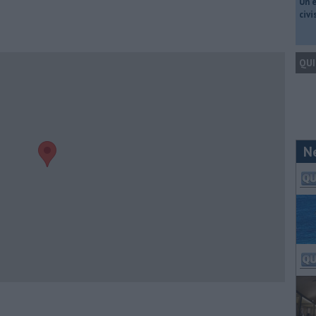
​Un 
civ
QUI
N