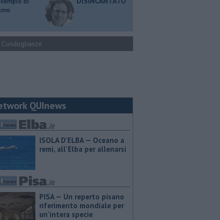
DISINCANTATO
esempio di
ismo
Condoglianze
etwork QUInews
ISOLA D'ELBA — Oceano a
remi, all'Elba per allenarsi
PISA — Un reperto pisano
riferimento mondiale per
un'intera specie