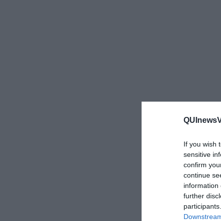
QUInewsVa
If you wish 
sensitive in
confirm you
continue se
information 
further disc
participants
Downstream 