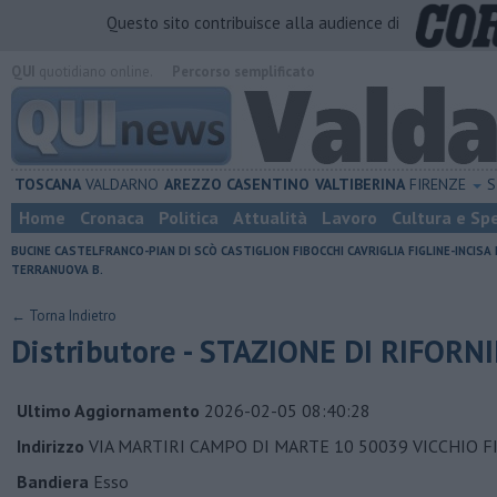
Questo sito contribuisce alla audience di
QUI
quotidiano online.
Percorso semplificato
TOSCANA
VALDARNO
AREZZO
CASENTINO
VALTIBERINA
FIRENZE
S
Home
Cronaca
Politica
Attualità
Lavoro
Cultura e Sp
BUCINE
CASTELFRANCO-PIAN DI SCÒ
CASTIGLION FIBOCCHI
CAVRIGLIA
FIGLINE-INCISA
TERRANUOVA B.
← Torna Indietro
Distributore - STAZIONE DI RIFOR
Ultimo Aggiornamento
2026-02-05 08:40:28
Indirizzo
VIA MARTIRI CAMPO DI MARTE 10 50039 VICCHIO F
Bandiera
Esso