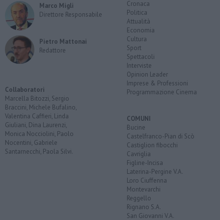
Cronaca
Marco Migli
Politica
Direttore Responsabile
Attualità
Economia
Cultura
Pietro Mattonai
Sport
Redattore
Spettacoli
Interviste
Opinion Leader
Imprese & Professioni
Collaboratori
Programmazione Cinema
Marcella Bitozzi, Sergio
Braccini, Michele Bufalino,
Valentina Caffieri, Linda
COMUNI
Giuliani, Dina Laurenzi,
Bucine
Monica Nocciolini, Paolo
Castelfranco-Pian di Scò
Nocentini, Gabriele
Castiglion fibocchi
Santarnecchi, Paola Silvi.
Cavriglia
Figline-Incisa
Laterina-Pergine V.A.
Loro Ciuffenna
Montevarchi
Reggello
Rignano S.A.
San Giovanni V.A.