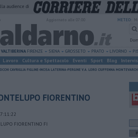
alla audience di
o
Aggiornato alle 07:00
METEO:
M
Dom
VALTIBERINA
FIRENZE
SIENA
GROSSETO
PRATO
LIVORNO
PI
Lavoro
Cultura e Spettacolo
Eventi
Sport
Blog
Intervi
OCCHI
CAVRIGLIA
FIGLINE-INCISA
LATERINA-PERGINE V.A.
LORO CIUFFENNA
MONTEVARCH
 MONTELUPO FIORENTINO
7:11:22
ELUPO FIORENTINO FI