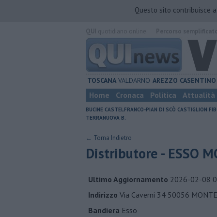
Questo sito contribuisce 
QUI
quotidiano online.
Percorso semplificat
TOSCANA
VALDARNO
AREZZO
CASENTINO
Home
Cronaca
Politica
Attualità
BUCINE
CASTELFRANCO-PIAN DI SCÒ
CASTIGLION FIB
TERRANUOVA B.
← Torna Indietro
Distributore - ESSO
Ultimo Aggiornamento
2026-02-08 0
Indirizzo
Via Caverni 34 50056 MONT
Bandiera
Esso