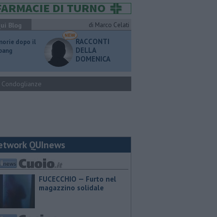
ui Blog
di Marco Celati
RACCONTI
orie dopo il
DELLA
 bang
DOMENICA
Condoglianze
etwork QUInews
FUCECCHIO — Furto nel
magazzino solidale