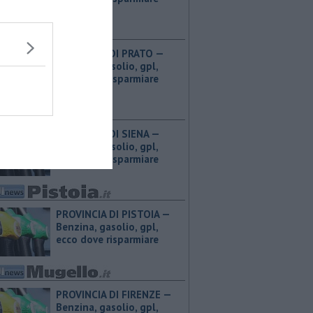
PROVINCIA DI PRATO — ​
Benzina, gasolio, gpl,
ecco dove risparmiare
PROVINCIA DI SIENA — ​
Benzina, gasolio, gpl,
ecco dove risparmiare
PROVINCIA DI PISTOIA — ​
Benzina, gasolio, gpl,
ecco dove risparmiare
PROVINCIA DI FIRENZE — ​
Benzina, gasolio, gpl,