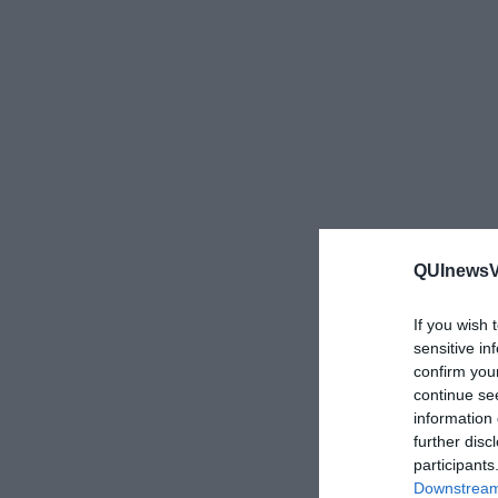
QUInewsVa
If you wish 
sensitive in
confirm you
continue se
information 
further disc
participants
Downstream 