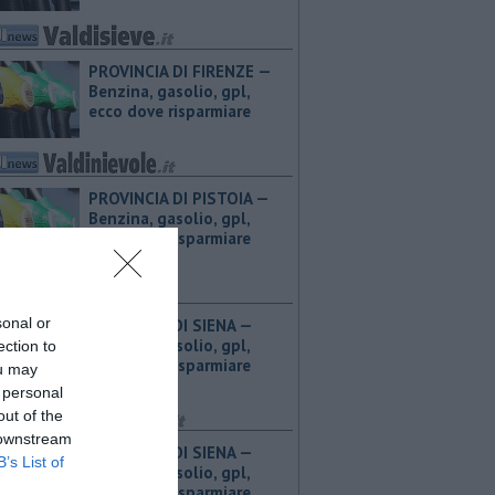
PROVINCIA DI FIRENZE — ​
Benzina, gasolio, gpl,
ecco dove risparmiare
PROVINCIA DI PISTOIA — ​
Benzina, gasolio, gpl,
ecco dove risparmiare
sonal or
PROVINCIA DI SIENA — ​
Benzina, gasolio, gpl,
ection to
ecco dove risparmiare
ou may
 personal
out of the
 downstream
PROVINCIA DI SIENA — ​
B’s List of
Benzina, gasolio, gpl,
ecco dove risparmiare