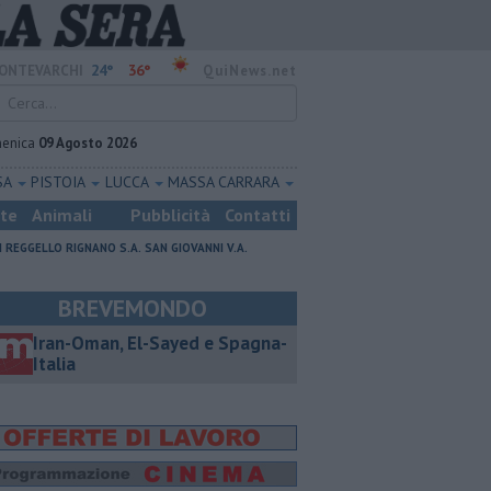
24°
36°
ONTEVARCHI
QuiNews.net
enica
09 Agosto 2026
SA
PISTOIA
LUCCA
MASSA CARRARA
ste
Animali
Pubblicità
Contatti
I
REGGELLO
RIGNANO S.A.
SAN GIOVANNI V.A.
BREVEMONDO
Iran-Oman, El-Sayed e Spagna-
Italia