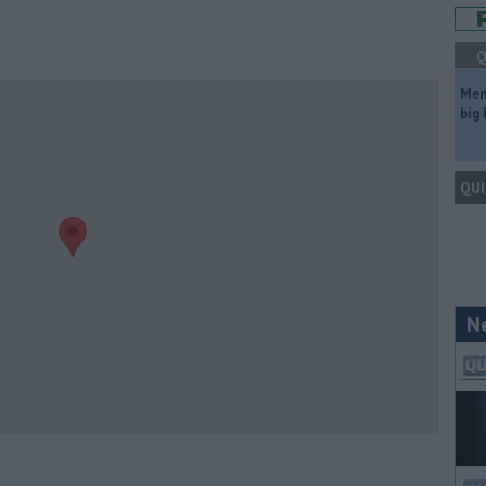
Q
Mem
big
QUI
N