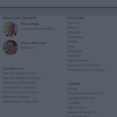
REDAZIONE QUI NEWS
CATEGORIE
Cronaca
Marco Migli
Politica
Direttore Responsabile
Attualità
Economia
Cultura
Pietro Mattonai
Sport
Redattore
Spettacoli
Interviste
Opinion Leader
Imprese & Professioni
Collaboratori
Programmazione Cinema
Marcella Bitozzi, Sergio
Braccini, Michele Bufalino,
Valentina Caffieri, Linda
COMUNI
Giuliani, Dina Laurenzi,
Bucine
Monica Nocciolini, Paolo
Castelfranco-Pian di Scò
Nocentini, Gabriele
Castiglion fibocchi
Santarnecchi, Paola Silvi.
Cavriglia
Figline-Incisa
Laterina-Pergine V.A.
Loro Ciuffenna