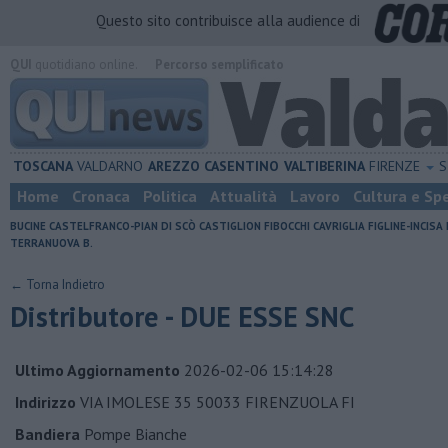
Questo sito contribuisce alla audience di
QUI
quotidiano online.
Percorso semplificato
TOSCANA
VALDARNO
AREZZO
CASENTINO
VALTIBERINA
FIRENZE
S
Home
Cronaca
Politica
Attualità
Lavoro
Cultura e Sp
BUCINE
CASTELFRANCO-PIAN DI SCÒ
CASTIGLION FIBOCCHI
CAVRIGLIA
FIGLINE-INCISA
TERRANUOVA B.
← Torna Indietro
Distributore - DUE ESSE SNC
Ultimo Aggiornamento
2026-02-06 15:14:28
Indirizzo
VIA IMOLESE 35 50033 FIRENZUOLA FI
Bandiera
Pompe Bianche