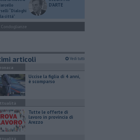
D'ARTE
Marcello
selli “Dialoghi
la città"
Condoglianze
imi articoli
Vedi tutti
ronaca
Uccise la figlia di 4 anni,
è scomparso
ttualità
​Tutte le offerte di
lavoro in provincia di
Arezzo
ttualità