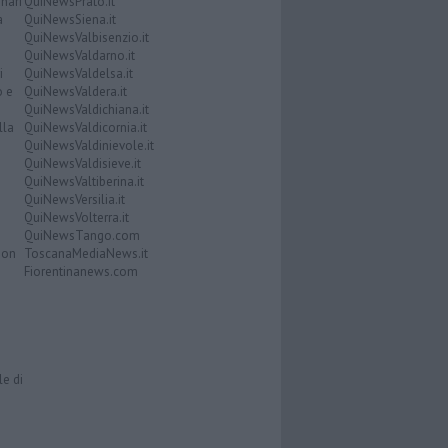
nari
QuiNewsPrato.it
a
QuiNewsSiena.it
QuiNewsValbisenzio.it
QuiNewsValdarno.it
i
QuiNewsValdelsa.it
o e
QuiNewsValdera.it
QuiNewsValdichiana.it
lla
QuiNewsValdicornia.it
QuiNewsValdinievole.it
QuiNewsValdisieve.it
QuiNewsValtiberina.it
QuiNewsVersilia.it
QuiNewsVolterra.it
QuiNewsTango.com
Don
ToscanaMediaNews.it
Fiorentinanews.com
le di