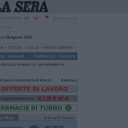
23°
38°
ONTEVARCHI
QuiNews.net
vedì
06 Agosto 2026
SA
PISTOIA
LUCCA
MASSA CARRARA
ste
Animali
Pubblicità
Contatti
I
REGGELLO
RIGNANO S.A.
SAN GIOVANNI V.A.
ro in provincia di Arezzo
​Benzina, gasolio, gpl, ecco dove risparmiare
ui Blog
di Riccardo Ferrucci
INCONTRI
ucca la mostra