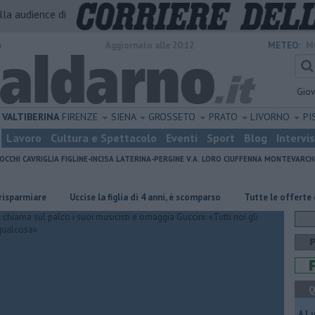
alla audience di
o
Aggiornato alle 20:12
METEO:
M
Gio
VALTIBERINA
FIRENZE
SIENA
GROSSETO
PRATO
LIVORNO
PI
Lavoro
Cultura e Spettacolo
Eventi
Sport
Blog
Intervi
OCCHI
CAVRIGLIA
FIGLINE-INCISA
LATERINA-PERGINE V.A.
LORO CIUFFENNA
MONTEVARCH
miare
Uccise la figlia di 4 anni, è scomparso
​Tutte le offerte di lavo
Q
A L