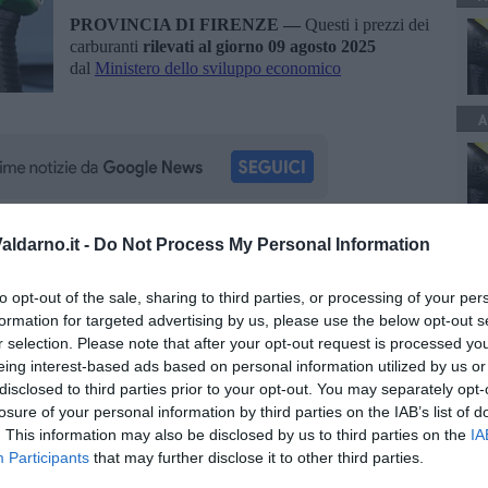
PROVINCIA DI FIRENZE —
Questi i prezzi dei
carburanti
rilevati al giorno 09 agosto 2025
dal
Ministero dello sviluppo economico
A
ldarno.it -
Do Not Process My Personal Information
oscana iscriviti alla
Newsletter QUInews - ToscanaMedia.
amente nella tua casella di posta.
to opt-out of the sale, sharing to third parties, or processing of your per
formation for targeted advertising by us, please use the below opt-out s
r selection. Please note that after your opt-out request is processed y
eing interest-based ads based on personal information utilized by us or
disclosed to third parties prior to your opt-out. You may separately opt-
losure of your personal information by third parties on the IAB’s list of
ze
ministero dello sviluppo economico
. This information may also be disclosed by us to third parties on the
IA
Participants
that may further disclose it to other third parties.