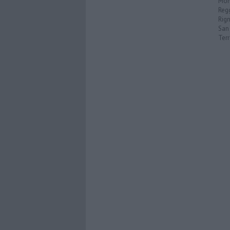
Mon
Reg
Rign
San 
Ter