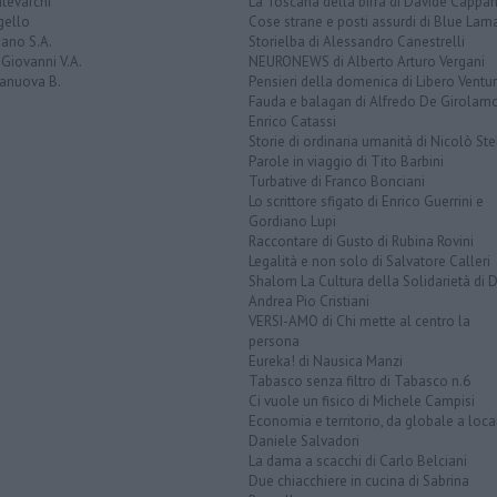
tevarchi
La Toscana della birra di Davide Cappan
gello
Cose strane e posti assurdi di Blue Lam
ano S.A.
Storielba di Alessandro Canestrelli
Giovanni V.A.
NEURONEWS di Alberto Arturo Vergani
ranuova B.
Pensieri della domenica di Libero Ventur
Fauda e balagan di Alfredo De Girolam
Enrico Catassi
Storie di ordinaria umanità di Nicolò Ste
Parole in viaggio di Tito Barbini
Turbative di Franco Bonciani
Lo scrittore sfigato di Enrico Guerrini e
Gordiano Lupi
Raccontare di Gusto di Rubina Rovini
Legalità e non solo di Salvatore Calleri
Shalom La Cultura della Solidarietà di 
Andrea Pio Cristiani
VERSI-AMO di Chi mette al centro la
persona
Eureka! di Nausica Manzi
Tabasco senza filtro di Tabasco n.6
Ci vuole un fisico di Michele Campisi
Economia e territorio, da globale a loca
Daniele Salvadori
La dama a scacchi di Carlo Belciani
Due chiacchiere in cucina di Sabrina