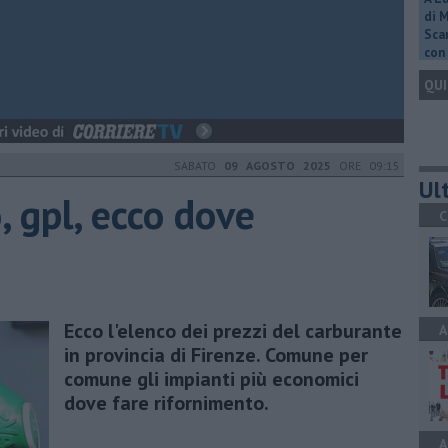
di 
Scar
con 
QUI
SABATO
09 AGOSTO 2025
ORE 09:15
Ult
, gpl, ecco dove
C
Ecco l'elenco dei prezzi del carburante
A
in provincia di Firenze. Comune per
comune gli impianti più economici
dove fare rifornimento.
A