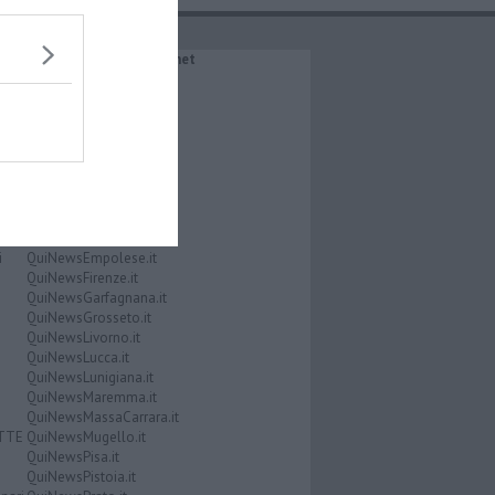
IL NETWORK QuiNews.net
QuiNewsAbetone.it
QuiNewsAmiata.it
QuiNewsAnimali.it
QuiNewsArezzo.it
QuiNewsCasentino.it
QuiNewsCecina.it
QuiNewsChianti.it
QuiNewsCuoio.it
QuiNewsElba.it
i
QuiNewsEmpolese.it
QuiNewsFirenze.it
QuiNewsGarfagnana.it
QuiNewsGrosseto.it
QuiNewsLivorno.it
QuiNewsLucca.it
QuiNewsLunigiana.it
QuiNewsMaremma.it
QuiNewsMassaCarrara.it
ATTE
QuiNewsMugello.it
QuiNewsPisa.it
QuiNewsPistoia.it