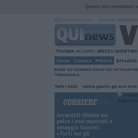
Questo sito contribuisce 
QUI
quotidiano online.
Percorso semplificat
TOSCANA
VALDARNO
AREZZO
CASENTINO
Home
Cronaca
Politica
Attualità
BUCINE
CASTELFRANCO-PIAN DI SCÒ
CASTIGLION FIB
TERRANUOVA B.
solio, gpl, ecco dove risparmiare
Tutti i titoli:
​Benzina, gasolio, gpl, ecco dove rispar
Jovanotti chiama sul
palco i suoi musicisti e
omaggia Guccini:
«Tutti noi gli