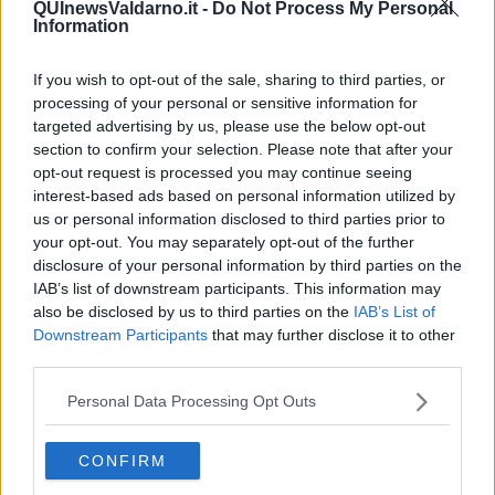
QUInewsValdarno.it -
Do Not Process My Personal
Information
If you wish to opt-out of the sale, sharing to third parties, or
processing of your personal or sensitive information for
Ecco l'elenco dei prezzi del carburante in provincia di Arezzo.
Comune per comune gli impianti più economici dove fare
targeted advertising by us, please use the below opt-out
rifornimento.
section to confirm your selection. Please note that after your
opt-out request is processed you may continue seeing
interest-based ads based on personal information utilized by
us or personal information disclosed to third parties prior to
your opt-out. You may separately opt-out of the further
disclosure of your personal information by third parties on the
PROVINCIA DI AREZZO —
Questi i prezzi dei carburanti
rilevati al
IAB’s list of downstream participants. This information may
giorno 04 July 2026
dal
Ministero dello sviluppo economico
also be disclosed by us to third parties on the
IAB’s List of
Downstream Participants
that may further disclose it to other
third parties.
Personal Data Processing Opt Outs
CONFIRM