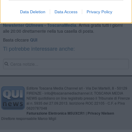
Data Deletion
Data Access
Privacy Policy
Se vuoi leggere le notizie principali della Toscana iscriviti alla
Newsletter QUInews - ToscanaMedia.
Arriva gratis tutti i giorni
alle 20:00 direttamente nella tua casella di posta.
Basta cliccare
QUI
Ti potrebbe interessare anche:
Editore Toscana Media Channel srl - Via Dei Martelli, 8 - 50129
FIRENZE - info@toscanamediachannel.it. TOSCANA MEDIA
NEWS quotidiano on line registrato presso il Tribunale di Firenze
al n. 5935 del 27.09.2013. Iscrizione ROC 22105 - C.F. e P.Iva
0620787048
Fatturazione Elettronica M5UXCR1 |
Privacy Nielsen
Direttore responsabile Marco Migli