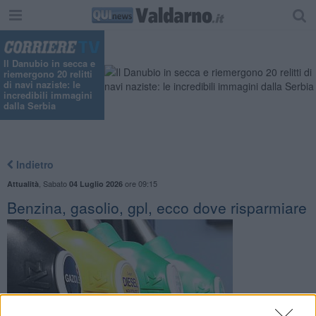
Il Danubio in secca e
riemergono 20 relitti
di navi naziste: le
incredibili immagini
dalla Serbia
Indietro
,
Sabato
ore 09:15
Attualità
04 Luglio 2026
Benzina, gasolio, gpl, ecco dove risparmiare