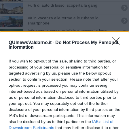
Furti di auto di lusso, scoperta la gang
Va in vacanza alle terme e le rubano lo
smartphone
Influenza in corsa, migliaia di toscani a letto
QUInewsValdarno.it -
Do Not Process My Personal
L'influenza rilancia e in Toscana rialza la testa
Information
Influenza al galoppo, quasi 80mila toscani a letto
If you wish to opt-out of the sale, sharing to third parties, or
processing of your personal or sensitive information for
Influenza in impennata, bambini e ragazzi i più
targeted advertising by us, please use the below opt-out
colpiti
section to confirm your selection. Please note that after your
Il clan che lavava i soldi sporchi in Toscana
opt-out request is processed you may continue seeing
interest-based ads based on personal information utilized by
Trema il Valdarno
us or personal information disclosed to third parties prior to
your opt-out. You may separately opt-out of the further
Natale, addio a Garofalo nel giorno del
disclosure of your personal information by third parties on the
compleanno
IAB’s list of downstream participants. This information may
Covid, nuovo giro di mascherine gratis
also be disclosed by us to third parties on the
IAB’s List of
Downstream Participants
that may further disclose it to other