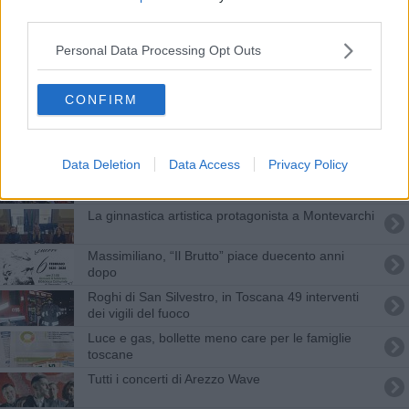
Con l'aspirapolvere fa il pieno di marijuana
third parties.
Personal Data Processing Opt Outs
Arezzo Wave 2023, grande successo del Festival
Capodanno, ecco la Toscana che fa il pieno di
CONFIRM
turisti
Grande esodo estivo, tutte le strade da bollino
rosso
Data Deletion
Data Access
Privacy Policy
Economia, Pil toscano 2024 all'insegna dello 'zero
virgola'
La ginnastica artistica protagonista a Montevarchi
Massimiliano, “Il Brutto” piace duecento anni
dopo
Roghi di San Silvestro, in Toscana 49 interventi
dei vigili del fuoco
Luce e gas, bollette meno care per le famiglie
toscane
Tutti i concerti di Arezzo Wave