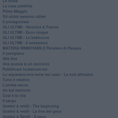
La colza
La casa palafitta
Primo Maggio
Gli ultimi saranno ultimi
Il protagonista
GLI ULTIMI - Veronica & Franca
GLI ULTIMI - Ecco cinque
GLI ULTIMI - Le babbucce
GLI ULTIMI - Il senzatetto
MATERIA RINNOVABILE Pensiero di Pasqua
Il partigiano
Alla fine
Una poesia & un racconto
Pubblicare humanum est
Lo squaraus:una notte sul vaso - La nuit africaine
Tutto è relativo
L'anima secca
Un bel mortorio
Cosi è la vita
Il tango
​Uomini & rettili - The beginning
​Uomini & rettili - La fine del geco
Uomini & Rettili - Il geco