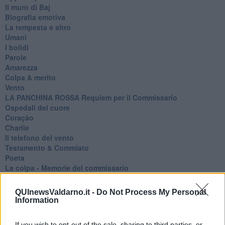
Il muro di Baj
Biografia emotiva
La tempesta e altro
Umani
I bolidi
Parole
Amarezza
Colpa & merito
Vento
​LA PANCHINA ROSSA Requiem per il Commissario
Ospedali del cuore
Coraçào
Charlie
Il telefono del vento
Testamento & Commiato
Poeta
​La colpa - Memorie del commissario
Autunno
Gracias a la vida
QUInewsValdarno.it -
Do Not Process My Personal
Somnium
Information
Fly me to the moon
Hop!
If you wish to opt-out of the sale, sharing to third parties, or