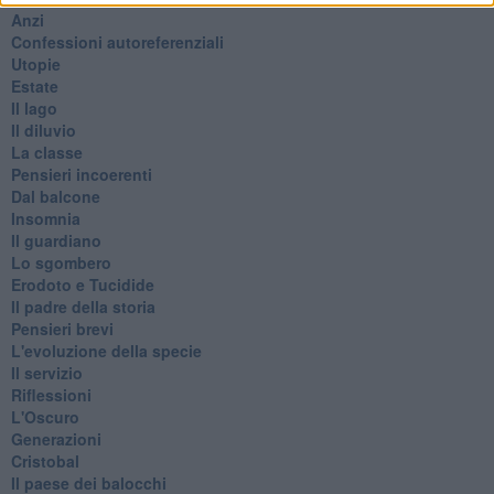
Anzi
Confessioni autoreferenziali
Utopie
Estate
Il lago
Il diluvio
La classe
Pensieri incoerenti
Dal balcone
Insomnia
Il guardiano
Lo sgombero
Erodoto e Tucidide
Il padre della storia
Pensieri brevi
L'evoluzione della specie
Il servizio
Riflessioni
L'Oscuro
Generazioni
Cristobal
Il paese dei balocchi