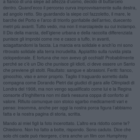
a fianco di una siepe ad altezza d’uomo, decido di buttarcelo
dentro. Quand’ecco il percorso curva improvvisamente sulla destra,
ad angolo retto. Sto guardando la siepe col fazzoletto, il mare, le
barche del Porto e l’arco di trionfo gonfiabile dell’arrivo, duecento
metri più avanti. Tutto vedo, ma non il marciapiede su cui inciampo.
Il Dio della marcia, dell’igiene urbana e della raccolta differenziata
punisce gli improbi come me e casco a tuffo, in avanti,
sciagattandomi la faccia. La marcia era solidale e anch’io mi sono
ritrovato solidale alla terra incrudelita. Appiattito sulla ruvida pista
ciclopedonale. E fortuna che non avevo gli occhiali! Probabilmente
perché se c’è un Dio che punisce gli idioti, ci deve essere un Santo
che previene gli stolti. Risultato: sangue e abrasioni. Feriti: fianco,
ginocchio, viso e amor proprio. Taglio il traguardo sorretto dalla
compagna come Dorando Pietri dai giudici di gara alle Olimpiadi di
Londra del 1908, ma non vengo squalificato come lui e la Regina
consorte d’Inghilterra non mi darà nessuna coppa di conforto al
valore. Rifiuto comunque con stoico sgarbo medicamenti vari e
penso: insomma, anche per oggi la nostra porca figura l’abbiamo
fatta e la nostra pagina di storia, scritta.
Mando ai miei figli la foto incerottato. L’altro era ridotto come te?
Chiedono. Non ho fatto a botte, rispondo. Sono caduto. Dice che
solo chi cade può risorgere, c’era anche un film con Humphrey