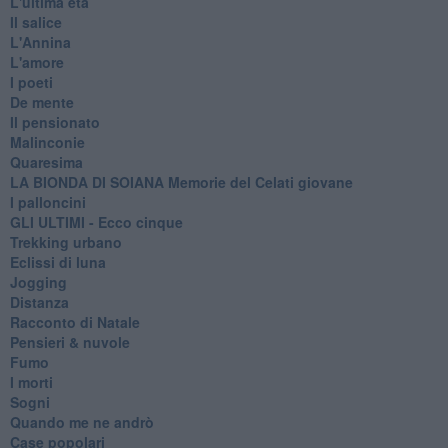
L'ultima età
Il salice
L'Annina
L'amore
I poeti
De mente
Il pensionato
Malinconie
Quaresima
LA BIONDA DI SOIANA Memorie del Celati giovane
I palloncini
GLI ULTIMI - Ecco cinque
Trekking urbano
Eclissi di luna
Jogging
Distanza
Racconto di Natale
Pensieri & nuvole
Fumo
I morti
Sogni
Quando me ne andrò
Case popolari