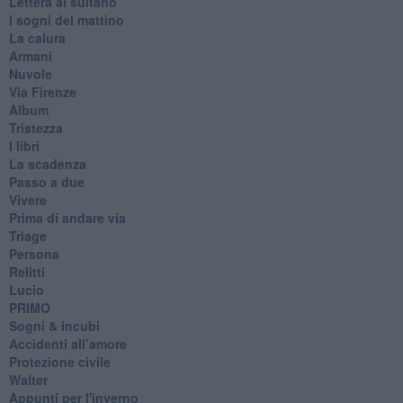
Lettera al sultano
I sogni del mattino
La calura
Armani
Nuvole
Via Firenze
Album
Tristezza
I libri
La scadenza
Passo a due
Vivere
Prima di andare via
Triage
Persona
Relitti
Lucio
PRIMO
Sogni & incubi
Accidenti all’amore
Protezione civile
Walter
Appunti per l'inverno