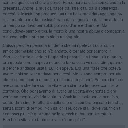
sempre qualcosa che si è perso. Forse perché è l’assenza che fa la
presenza. Anche la musica nasce dall’infelicità, dalla sofferenza,
perché la felicità non produce mai una bella melodia -aggiungeva-
e, a quanto pare, la musica è nata dall’angoscia e dalla povertà: io
un tempo cantavo per soldi, poi vissi d’arte e d’amore. Ma -
concludeva- siamo greci, la morte è una nostra abituale compagnia
e anche nella morte sono stata un segreto.
Chissà perché ripenso a un detto che mi ripeteva Luciano, un
amico giornalista che se n’è andato, è tornato per sempre in
Abruzzo: “l’arte all’arte e il lupo alle pecore”. La frase, più o meno,
era questa e non sapevo neanche bene cosa volesse dire, quando
e perché andasse usata. Lui lo sapeva. Era una frase che poteva
avere molti sensi e andava bene così. Me la sono sempre portata
dietro come ricordo e monito, nel corso degli anni. Sembra ieri che
avevamo a che fare con la vita e ora siamo alle prese con il suo
contrario. Che pensavamo di avere una certa avvenenza e ora
veniamo meglio, visti da lontano. Anch’io in lontananza acquisto,
perdo da vicino. E tutto, o quello che è, ti sembra passato in fretta,
senza sconti di tempo. Non sai chi sei, dove stai, dove vai. “Non ti
riconosci più, c’è qualcuno nello specchio, ma non sei più tu”.
Perché la vita vale tanto e a volte “due spicci”.