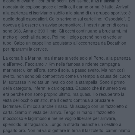
dicono di evitare il contorno occhi. Benissimo, anzi malissimo:
nonostante copiose gocce di collirio, il danno ormai è fatto. Arrivati
alla partenza ci iscriviamo subito allo stand di un gruppo sportivo: è
quello degli ospedalieri. Ce lo scrivono sul cartellino: “Ospedale”. E
doveva già essere un avviso premonitore. I nostri numeri di corsa
sono 398, Anna e 399 il mio. Gli occhi continuano a bruciarmi, mi
metto gli occhiali da sole. Poi me li tolgo perché non ci vedo un
tubo. Calzo un cappellino acquistato all’occorrenza da Decathlon
per ripararmi la cervice.
La corsa è a Marina, ma il mare si vede solo al Porto, alla partenza
e all’arrivo. Facciamo 7 Km nella famosa e ridente campagna
marinese: 6 km all’ora, sotto il sole, a passo svelto. Ma non così
svelto, non sono più competitivo come un tempo a causa del cuore.
Mi sorpassa in volata un invalido con la stampella. Sono il primo
della categoria, infermi e cardiopatici. Capisco che il numero 399
era perché non sono proprio ultimo, ma quasi. Ho recuperato la
vista dell’occhio sinistro, ma il destro continua a bruciare e
lacrimare. E mi cola anche il naso. Mi asciugo con un fazzoletto di
carta. Siamo in vista dell’arrivo. Tengo in mano il fazzoletto
moccicoso e lagrimoso e me ne voglio liberare per arrivare,
splendido, al traguardo. Lungo la strada neanche un cestino a
pagarlo oro. Non mi va di gettare in terra il fazzoletto, camminiamo