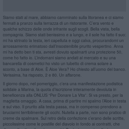
Siamo stati al mare, abbiamo camminato sulla litoranea e ci siamo
fermati a pranzo sulla terrazza di un ristorante. C’era vento e
qualche schizzo delle onde infrante sugli scogli. Bella vista, bella
compagnia. Siamo stati benissimo e a lungo, e il sole ha fatto il suo:
mi ha strinato la testa, ieri capelluta e oggi calva, procurandomi un
arrossamento erimatoso dall’insostenibile prurito vespertino. Anna
mi ha detto ben ti sta, avresti dovuto spalmarti una protezione 50,
come ho fatto io. L’indomani siamo andati al mercato e su una
bancarella di cosmetici ho visto un tubetto di crema solare a
sconto, a base di Aloe. È Aloe Vera? Ho chiesto all’uomo del banco.
Verissima, ha risposto, 2 e 80. Un affarone.
Il giorno dopo, nel pomeriggio, c’era una manifestazione podistica
solidale a Marina, la quota d’iscrizione interamente devoluta in
beneficenza alla ONLUS “Per Donare La Vita”. Si va presto, per la
maglietta omaggio. A casa, prima di partire mi spalmo l’Aloe in testa
e sul viso. Il prurito alla testa passa, ma in compenso prendono a
bruciarmi terribilmente gli occhi. Nutella a parte, non sono pratico di
creme da spalmare. Sul retro della confezione c’erano delle scritte,
piccolissime come le postille del diavolo in fondo ai contratti, che