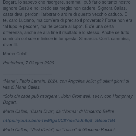
Bogart. Io sapevo che risorgere, semmai, può farlo soltanto nostro
signore Gesù e noi credo sia meglio non cadere. Signora Callas,
casta diva, perdoni l’arbitrario ardire di questo vecchio caduco. E
te, caro Luciano, ma com’era di preciso il proverbio? Forse non era
“al lupo le pecore”, ma “le pecore al lupo”. E c’è una certa
differenza, anche se alla fine il risultato è lo stesso. Anche se tutto
comincia col sole e finisce in tempesta. Si marcia. Corri. cammina,
divertiti.
Marco Celati
Pontedera, 7 Giugno 2026
____________________
“Maria”, Pablo Larraín, 2024, con Angelina Jolie: gli ultimi giorni di
vita di Maria Callas.
“Solo chi cade può risorgere”, John Cromwell, 1947, con Humphrey
Bogart.
Maria Callas, “Casta Diva”, da “Norma” di Vincenzo Bellini
https://youtu.be/s-TwMfgaDC8?is=1aJh9q5_zBsok1B4
Maria Callas,
“
Vissi d
’
arte”
, da
“
Tosca” di Giacomo Puccini