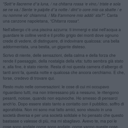
"Sott
’
‘
e llacreme d
’
‘a luna, / na chitarra rossa
‘e vino,/ triste e sola
se ne va./
Sente
‘e palpite d
’
‘a notte / dint
’
‘o core mio ca sbatte /
e
nu nomme v
ò’ chiamm
á. /
Ma ll
’
ammore mio add
ó’
sta?".
Canta
una canzone napoletana,
"Chitarra rossa".
Nell'albergo c'è una piscina azzurra: ti immergi e stai nell'acqua a
guardare le colline verdi e il profilo grigio dei monti dove ognuno
crede di vedere, di distinguere, di indovinare qualcosa: una bella
addormentata, una bestia, un gigante disteso.
Scrivo di niente, delle sensazioni, della calma e della forza che
rende il paesaggio, della nostalgia della vita: tutto sembra già stato
e, alla fine, è stato niente. Resta di noi questa camera d'albergo di
tanti anni fa, questa notte e qualcosa che ancora cerchiamo. E che,
forse, credevo di trovare qui.
Resto muto nelle conversazioni: le cose di cui mi occupavo
riguardano tutti, ma non interessano più a nessuno, le ritengono
pesanti, noiose, quando non equivoche. Ho smesso di pensarci
anch'io. Dopo essere stato tanto a contatto con il pubblico, soffro di
agorafobia. Non mi sono mai fatto amici, sono vissuto in una
società diversa e per una società solidale e ho pensato che questo
bastasse o valesse di più, ma mi sbagliavo. Avevo te, ma poi le
cose sono andate come sono andate, come vanno queste cose,