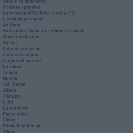
Caso & cambiamento
Com'esuli pensieri
La trappola di Tucidide, o della 3ª C
L'evoluzione umana
Ad Astra
Storia di io - Quasi un compito in classe
Quasi una lezione
Spleen
Lettera a un amico
Lettera al sultano
I sogni del mattino
La calura
Armani
Nuvole
Via Firenze
Album
Tristezza
I libri
La scadenza
Passo a due
Vivere
Prima di andare via
Triage