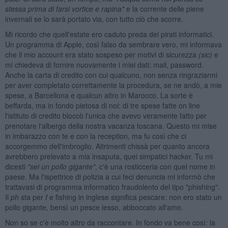
stessa prima di farsi vortice e rapina"
e la corrente delle piene
invernali se lo sarà portato via, con tutto ciò che scorre.
Mi ricordo che quell'estate ero caduto preda dei pirati informatici.
Un programma di Apple, così falso da sembrare vero, mi informava
che il mio account era stato sospeso per motivi di sicurezza
(sic)
e
mi chiedeva di fornire nuovamente i miei dati: mail, password.
Anche la carta di credito con cui qualcuno, non senza ringraziarmi
per aver completato correttamente la procedura, se ne andò, a mie
spese, a Barcellona e qualcun altro in Marocco. La sorte è
beffarda, ma in fondo pietosa di noi: di tre spese fatte on line
l'istituto di credito bloccò l'unica che avevo veramente fatto per
prenotare l'albergo della nostra vacanza toscana. Questo mi mise
in imbarazzo con te e con la reception, ma fu così che ci
accorgemmo dell'imbroglio. Altrimenti chissà per quanto ancora
avrebbero prelevato a mia insaputa, quei simpatici hacker. Tu mi
dicesti
"sei un pollo gigante"
, c'è una rosticceria con quel nome in
paese. Ma l'ispettrice di polizia a cui feci denuncia mi informò che
trattavasi di programma informatico fraudolento del tipo "phishing".
Il
ph
sta per
f
e fishing in inglese significa pescare: non ero stato un
pollo gigante, bensì un pesce lesso, abboccato all'amo.
Non so se c'è molto altro da raccontare. In fondo va bene così: la