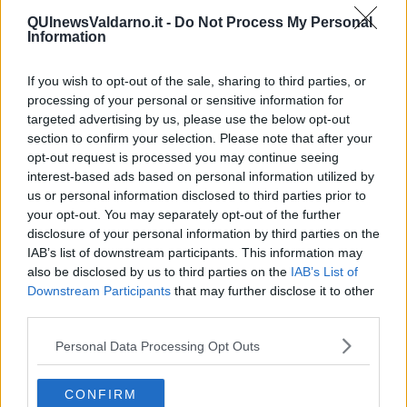
​L’Australiana
QUInewsValdarno.it -
Do Not Process My Personal
Le stelle del jazz
Information
Vita & morte
Auguri
If you wish to opt-out of the sale, sharing to third parties, or
Moro
processing of your personal or sensitive information for
Passanti
targeted advertising by us, please use the below opt-out
Continuando, la nonna e il carretto
section to confirm your selection. Please note that after your
Metaverso smart
opt-out request is processed you may continue seeing
Fiamme
interest-based ads based on personal information utilized by
Anzi
us or personal information disclosed to third parties prior to
Confessioni autoreferenziali
your opt-out. You may separately opt-out of the further
Utopie
Estate
disclosure of your personal information by third parties on the
Il lago
IAB’s list of downstream participants. This information may
Il diluvio
also be disclosed by us to third parties on the
IAB’s List of
La classe
Downstream Participants
that may further disclose it to other
Pensieri incoerenti
third parties.
Dal balcone
Insomnia
Personal Data Processing Opt Outs
Il guardiano
Lo sgombero
CONFIRM
Erodoto e Tucidide