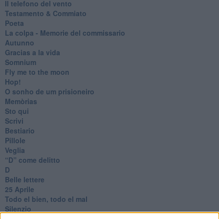
Il telefono del vento
Testamento & Commiato
Poeta
​La colpa - Memorie del commissario
Autunno
Gracias a la vida
Somnium
Fly me to the moon
Hop!
O sonho de um prisioneiro
Memòrias
Sto qui
Scrivi
Bestiario
Pillole
Veglia
​“D” come delitto
D
Belle lettere
25 Aprile
Todo el bien, todo el mal
Silenzio
Le parole