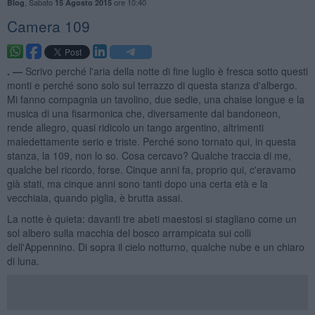
,
Sabato
ore 10:40
Blog
15 Agosto 2015
Camera 109
. —
Scrivo perché l'aria della notte di fine luglio è fresca sotto questi
monti e perché sono solo sul terrazzo di questa stanza d'albergo.
Mi fanno compagnia un tavolino, due sedie, una chaise longue e la
musica di una fisarmonica che, diversamente dal bandoneon,
rende allegro, quasi ridicolo un tango argentino, altrimenti
maledettamente serio e triste. Perché sono tornato qui, in questa
stanza, la 109, non lo so. Cosa cercavo? Qualche traccia di me,
qualche bel ricordo, forse. Cinque anni fa, proprio qui, c'eravamo
già stati, ma cinque anni sono tanti dopo una certa età e la
vecchiaia, quando piglia, è brutta assai.
La notte è quieta: davanti tre abeti maestosi si stagliano come un
sol albero sulla macchia del bosco arrampicata sui colli
dell'Appennino. Di sopra il cielo notturno, qualche nube e un chiaro
di luna.