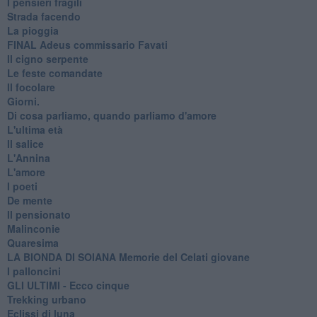
I pensieri fragili
Strada facendo
La pioggia
FINAL Adeus commissario Favati
Il cigno serpente
Le feste comandate
Il focolare
Giorni.
Di cosa parliamo, quando parliamo d'amore
L'ultima età
Il salice
L'Annina
L'amore
I poeti
De mente
Il pensionato
Malinconie
Quaresima
LA BIONDA DI SOIANA Memorie del Celati giovane
I palloncini
GLI ULTIMI - Ecco cinque
Trekking urbano
Eclissi di luna