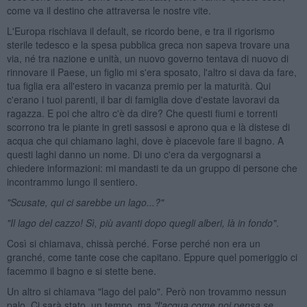
come va il destino che attraversa le nostre vite.
L'Europa rischiava il default, se ricordo bene, e tra il rigorismo
sterile tedesco e la spesa pubblica greca non sapeva trovare una
via, né tra nazione e unità, un nuovo governo tentava di nuovo di
rinnovare il Paese, un figlio mi s'era sposato, l'altro si dava da fare,
tua figlia era all'estero in vacanza premio per la maturità. Qui
c'erano i tuoi parenti, il bar di famiglia dove d'estate lavoravi da
ragazza. E poi che altro c'è da dire? Che questi fiumi e torrenti
scorrono tra le piante in greti sassosi e aprono qua e là distese di
acqua che qui chiamano laghi, dove è piacevole fare il bagno. A
questi laghi danno un nome. Di uno c'era da vergognarsi a
chiedere informazioni: mi mandasti te da un gruppo di persone che
incontrammo lungo il sentiero.
"Scusate, qui ci sarebbe un lago...?"
"Il lago del cazzo! S
ì, pi
ù avanti dopo quegli alberi, l
à in fondo"
.
Così si chiamava, chissà perché. Forse perché non era un
granché, come tante cose che capitano. Eppure quel pomeriggio ci
facemmo il bagno e si stette bene.
Un altro si chiamava "lago del palo". Però non trovammo nessun
palo. Ci sarà stato, un tempo, ma
"l'acqua come noi pensa se