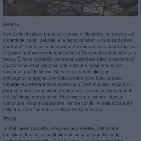
ARIETE
Non é che ci vai per matto per il mese di dicembre, veramente sei
amante del caldo, del sole, e le feste consideri „una cosa da fare
per forza”, come fosse un obbligo. A dicembre, avrai tanta voglia di
viaggiare, per scoprire luoghi lontani, é il momento adatto che tu lo
faccia. É molto probabile che dovrai sistemare a livello economico
qualcosa nella tua vita poco prima di metá mese, ma nulla ti
spaventa, parti lo stesso. Se hai giá una famiglia o un
compagno/compagna, dovrebbe andare bene tutto, le feste
natalizie vi avvicineranno ancora di piú. Se non avessi ancora un
partner, potresti conoscerlo proprio nell’arco dei tuoi spostamenti,
dei tuoi viaggi questo mese. Puó essere un incontro intenso,
comunque, hai piú chance che l’amore con la „A” maiuscola entri
nella tua vita a fine anno, tra Natale e Capodanno.
TORO
Un bel mese ti aspetta, a te piacciono le feste, l’atmosfera
famigliare, il relax, e che finalmente si mangia qualcosa di
particolarmente squisito. Oltre il lavoro, che ti dovrebbe dare