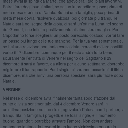
mese avrai la spinta da Marte, che agevolerá i tuoi piani lavorativi.
Potrai fare degli buoni affari, se sei un imprenditore, poco prima di
metá mese e prima di Natale. Se hai una famiglia, poco prima di
metá mese dovrai risolvere qualcosa, poi giornate piú tranquille.
Natale sará nel segno della gioia, ci sará un’ottima Luna nel segno
dei Gemelli, che influirá positivamente all’atmosfera magica. Per
Capodanno forse sceglierai un posto parecchio costoso, vorrai fare
un passo piú lungo delle tue maniche. Per la tua vita sentimentale,
se hai una relazione non tanto consolidata, cerca di evitare conflitti
verso il 17 dicembre, comunque per il resto andrá tutto bene,
sicuramente l’entrata di Venere nel segno del Sagittario il 29
dicembre ti sará a favore, da allora per alcune settimane, dovrebbe
migliorare il tuo rapporto. Per i single, ci saranno occasioni di flirt a
dicembre, ma che arrivi una persona speciale, sará piú facile dopo
Natale.
VERGINE
Nel mese di dicembre avrai finalmente tanta soddisfazione dal
punto di vista sentimentale, dal 4 dicembre Venere sará in
un’ottima posizione nel tuo cielo, agevolerá l’intesa con il partner, la
tranquillitá in famiglia, i progetti, e se fossi single, é il momento
buono, quando ti potrebbe arrivare l’amore. Non devi andare
nemmeno lontano, la troverai in un luogo vicinissimo oppure in