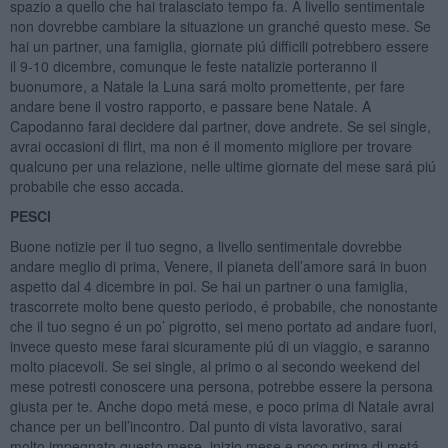
spazio a quello che hai tralasciato tempo fa. A livello sentimentale
non dovrebbe cambiare la situazione un granché questo mese. Se
hai un partner, una famiglia, giornate piú difficili potrebbero essere
il 9-10 dicembre, comunque le feste natalizie porteranno il
buonumore, a Natale la Luna sará molto promettente, per fare
andare bene il vostro rapporto, e passare bene Natale. A
Capodanno farai decidere dal partner, dove andrete. Se sei single,
avrai occasioni di flirt, ma non é il momento migliore per trovare
qualcuno per una relazione, nelle ultime giornate del mese sará piú
probabile che esso accada.
PESCI
Buone notizie per il tuo segno, a livello sentimentale dovrebbe
andare meglio di prima, Venere, il pianeta dell’amore sará in buon
aspetto dal 4 dicembre in poi. Se hai un partner o una famiglia,
trascorrete molto bene questo periodo, é probabile, che nonostante
che il tuo segno é un po’ pigrotto, sei meno portato ad andare fuori,
invece questo mese farai sicuramente piú di un viaggio, e saranno
molto piacevoli. Se sei single, al primo o al secondo weekend del
mese potresti conoscere una persona, potrebbe essere la persona
giusta per te. Anche dopo metá mese, e poco prima di Natale avrai
chance per un bell’incontro. Dal punto di vista lavorativo, sarai
molto impegnato questo mese, inizio mese e poco prima di metá