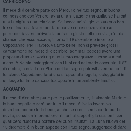
CAPRICORNO
Il mese di dicembre parte con Mercurio nel tuo segno, in buona
connessione con Venere, avrai una situazione tranquilla, se hai giá
una famiglia o una relazione. Se invece sei single, ci saranno ben
tre settimane a favore per fare nuove conoscenze valorose,
potrebbe davvero arrivare la persona giusta nella tua vita, c’e piú
chance, che esso accada, intorno il 19 dicembre o intorno a
Capodanno. Per il lavoro, va tutto bene, non si prevede grossi
cambiamenti nel mese di dicembre, semmai, potresti avere una
proposta di smart working o un lavoro integrativo intorno a metá
mese. A Natale festeggierai con i tuoi cari nel modo consueto. Il 27
dicembre, con la Luna Piena nel tuo segno potresti avere un po’ di
tensione. Capodanno farai uno strappo alla regola, festeggierai in
un luogo lontano da casa tua oppure in un ambiente insolito.
ACQUARIO
Il mese di dicembre parte per te positivamente, finalmente Marte é
in buon aspetto e sará per tutto il mese. A livello lavorativo
dovrebbe andare tutto bene, anche se non ti senti aperto per le
novitá, se sei un imprenditore, rimani ai rapporti giá esistenti, con i
quali peró riuscirai a portare dei buoni risultati. La Luna Nuova del
13 dicembre é in buon aspetto con il tuo segno, suggerisce di dare