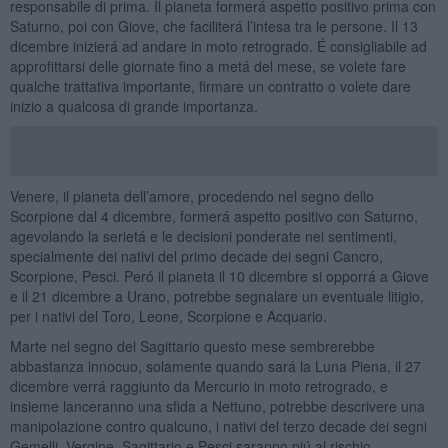
responsabile di prima. Il pianeta formerá aspetto positivo prima con
Saturno, poi con Giove, che faciliterá l’intesa tra le persone. Il 13
dicembre inizierá ad andare in moto retrogrado. É consigliabile ad
approfittarsi delle giornate fino a metá del mese, se volete fare
qualche trattativa importante, firmare un contratto o volete dare
inizio a qualcosa di grande importanza.
Venere, il pianeta dell’amore, procedendo nel segno dello
Scorpione dal 4 dicembre, formerá aspetto positivo con Saturno,
agevolando la serietá e le decisioni ponderate nei sentimenti,
specialmente dei nativi del primo decade dei segni Cancro,
Scorpione, Pesci. Peró il pianeta il 10 dicembre si opporrá a Giove
e il 21 dicembre a Urano, potrebbe segnalare un eventuale litigio,
per i nativi del Toro, Leone, Scorpione e Acquario.
Marte nel segno del Sagittario questo mese sembrerebbe
abbastanza innocuo, solamente quando sará la Luna Piena, il 27
dicembre verrá raggiunto da Mercurio in moto retrogrado, e
insieme lanceranno una sfida a Nettuno, potrebbe descrivere una
manipolazione contro qualcuno, i nativi del terzo decade dei segni
Gemelli, Vergine, Sagittario e Pesci saranno piú al rischio.