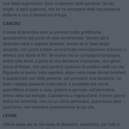
una festa organizzata, dove ci saranno tante persone. Se sei
single, ci sará qualcuno, che se ne accorgerá della tua presenza
brillante e non ti lascerá via di fuga.
CANCRO
Il mese di dicembre sará un periodo molto gratificante,
specialmente dal punto di vista sentimentale. Venere dal 4
dicembre sará in aspetto favoloso, anche se tu fossi single
accanito, non potrai evitare un’eventuale coinvolgimento d’amore, o
almeno una storia di flirt. Se invece hai un compagno/compagna,
andrá tutto bene, a parte di una decisione improvvisa, due giorni
prima di Natale, che peró porterá qualcosa di positivo nella tua vita.
Riguardo al lavoro, tutto regolare, dopo metá mese dovrai rimetterti
a questionare con delle persone, per prendere una decisione. Le
feste natalizie passerai molto bene, é probabile che vorrai
approfittare di stare a casa, godere le giornate nell’atmosfera
intima della tua famiglia. Capodanno a regola d’arte, il primo giorno
dell’anno avvertirai, che c’e un clima particolare, quest’anno sará
quell’anno, che cambierá positivamente la tua vita.
LEONE
Ottime stelle per te nel mese di dicembre, inanzitutto, per tutto il