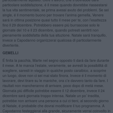
particolare soddisfazione, é il mese quando dovrebbe riassestarsi
la tua vita sentimentale, se prima avessi avuto dei problemi. Se sei
single, é il momento buono per trovare l’anima gemella, Venere
sará in ottima posizione quasi tutto il mese per te, con l’esattezza
fino il 29 dicembre. Potrebbero essere piú burrascose solo le
giornate del 10 e il 23 dicembre, quando potresti sentirti non
pienamente soddisfatta della tua situzione. Natale sará tranquillo,
invece a Capodanno organizzerai qualcosa di particolarmente
divertente.
GEMELLI
É finita la pacchia, Marte nel segno opposto ti dará da fare durante
il mese. A te manca l’estate, veramente, se avresti la possibilitá di
scegliere, saresti in viaggio in qualche posto caraibico, a scoprire
un luogo, dove non ci sei mai stato finora. Invece é il momento di
lavorare, devi tirare su le maniche, ora c’e davvero tanto da fare. I
risultati non mancheranno di arrivare, poco dopo di metá mese.
Giornata piú difficile potrebbe essere il 12 dicembre, invece il 24
dicembre sará giornata troppo intensa. Natale un po’ insolita,
potrebbe non arrivare una persona a cui ci tieni, al secondo giorno
di Natale, é probabile che dovrai modificare il tuo programma. A
Capodanno festeggierai alla grande, sicuramente verrai coinvolto in