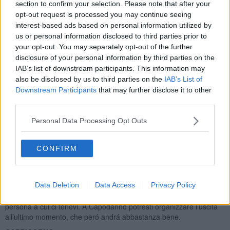
o ti sottraggano in una maniera non tanto lecita. Natale passerai
section to confirm your selection. Please note that after your
nella gioia famigliare, al Capodanno deciderai all’ultimo momento
opt-out request is processed you may continue seeing
un programma in vicinanza, e sará la scelta giusta. Se sei single, a
interest-based ads based on personal information utilized by
dicembre potrai fare vari incontri, poco prima di metá mese o
us or personal information disclosed to third parties prior to
intorno il 19 dicembre dovrebbero essere le giornate piú favorevoli,
your opt-out. You may separately opt-out of the further
per trovare una persona, che ti catturi l’attenzione.
disclosure of your personal information by third parties on the
SAGITTARIO
IAB’s list of downstream participants. This information may
also be disclosed by us to third parties on the
IAB’s List of
Sei in momento molto positivo nella tua vita, Venere il mese scorso
Downstream Participants
that may further disclose it to other
ha agevolato i tuoi piani, é molto probabile che ti avrá portato
third parties.
l’amore, se sei single. Se non l’avesse fatto, hai ancora chance nei
primi quattro giorni del mese, poi ci sará qualche settimana, dove la
Personal Data Processing Opt Outs
possibilitá di tirare fuori una storia dalle nuove conoscenze non ci
sará, comunque al tuo segno gli piace anche avventurarsi, ora é il
momento, che te lo puoi permettere. Il lavoro va abbastanza bene,
CONFIRM
Marte nel tuo segno ti fará tribolare, comunque, non dovresti
credere alle persone intorno il 19 dicembre. Natale non sará esente
di tensione, se sei nativo del terzo decade del segno, prova ad
Data Deletion
Data Access
Privacy Policy
organizzarti in tempo, per evitare stress. Immediatamente dopo
Natale, ci potrá essere qualcosa ingannevole, detta o fatta da una
persona a cui ci tenevi. A Capodanno potresti organizzare l’uscita
all’ultimo momento, che peró andrá abbastanza bene.