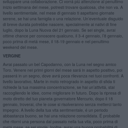
sviluppare una collaborazione. Ci vorrá piú attenzione al penultimo
inizio settimana del mese, potresti trovare qualcosa, che non va. A
livello sentimentale, nel mese di gennaio ti aspettano giornate
serene, se hai una famiglia o una relazione. Un’eventuale disguido
di breve durata potrebbe nascere, specialmente ai nativi di fine
luglio, dopo la Luna Nuova del 21 gennaio. Se sei single, avrai
ottime chance per conoscere qualcuno, il 3-4 gennaio, l’8 gennaio,
poco prima di metá mese, il 18-19 gennaio e nel penultimo
weekend del mese.
VERGINE
Avrai passato un bel Capodanno, con la Luna nel segno amico
Toro. Venere nei primi giorni del mese sará in aspetto positivo, poi
passerá in un segno, dove avrá poca rilevanza nei tuoi confronti. A
livello lavorativo, Marte in moto retrogrado in aspetto di sfida ti
richiede la tua massima concentrazione, se hai un’attivitá, stai
raccogliendo le idee, come migliorare in futuro. Dopo la ripresa di
moto diretto del tuo pianeta governatore Mercurio, dopo il 18
gennaio, troverai, che le cose si risolveranno senza metterci tanto
impegno. A livello della tua vita sentimentale, é un periodo
abbastanza buono, se hai una relazione consolidata. É probabile
che ritorni una persona dal passato nella tua vita, poco prima di
metá mese, se sei single. Inoltre, avrai una buona probabilitá di