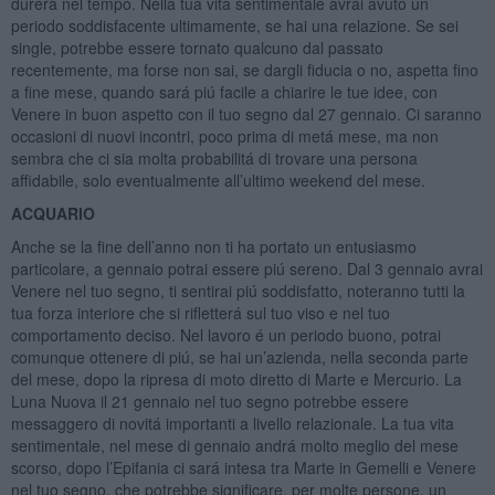
durerá nel tempo. Nella tua vita sentimentale avrai avuto un
periodo soddisfacente ultimamente, se hai una relazione. Se sei
single, potrebbe essere tornato qualcuno dal passato
recentemente, ma forse non sai, se dargli fiducia o no, aspetta fino
a fine mese, quando sará piú facile a chiarire le tue idee, con
Venere in buon aspetto con il tuo segno dal 27 gennaio. Ci saranno
occasioni di nuovi incontri, poco prima di metá mese, ma non
sembra che ci sia molta probabilitá di trovare una persona
affidabile, solo eventualmente all’ultimo weekend del mese.
ACQUARIO
Anche se la fine dell’anno non ti ha portato un entusiasmo
particolare, a gennaio potrai essere piú sereno. Dal 3 gennaio avrai
Venere nel tuo segno, ti sentirai piú soddisfatto, noteranno tutti la
tua forza interiore che si rifletterá sul tuo viso e nel tuo
comportamento deciso. Nel lavoro é un periodo buono, potrai
comunque ottenere di piú, se hai un’azienda, nella seconda parte
del mese, dopo la ripresa di moto diretto di Marte e Mercurio. La
Luna Nuova il 21 gennaio nel tuo segno potrebbe essere
messaggero di novitá importanti a livello relazionale. La tua vita
sentimentale, nel mese di gennaio andrá molto meglio del mese
scorso, dopo l’Epifania ci sará intesa tra Marte in Gemelli e Venere
nel tuo segno, che potrebbe significare, per molte persone, un