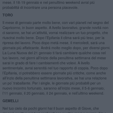
mese, il 18-19 gennaio e nel penultimo weekend avrai piú
probabilitá di incontrare una persona piacevole.
TORO
Il mese di gennaio parte molto bene, con vari pianeti nel segno del
Capricorno, in buon aspetto. A livello lavorativo, grande novitá non
ci saranno, se hai un’attivitá, vorrai realizzare un tuo progetto, che
riuscirai molto bene. Dopo l’Epifania il clima sará piú teso, per la
ripresa del lavoro. Poco dopo metá mese, il mercoledi, sará una
giornata piú affaticante. Andrá molto meglio dopo, per diversi giorni.
La Luna Nuova del 21 gennaio ti fará cambiare qualche cosa nel
tuo lavoro, nei giorni all’inizio della penultima settimana del mese
sarai in grado di fare i cambiamenti che volevi. A livello
sentimentale, avrai serenitá nel tuo rapporto di coppia. Poco dopo
l’Epifania, ci potrebbero essere giornate piú critiche, come anche
all’inzio della penultima settimana lavorativa, se hai una relazione
un po’ traballante. Per i single, le giornate piú probabili per un
nuovo incontro fortunato, saranno all’inizio mese, il 5-6 gennaio,
l’11 gennaio, il 20 gennaio, il 24 gennaio, e nell’ultimo weekend.
GEMELLI
Nel tuo cielo da pochi giorni hai il buon aspetto di Giove, che