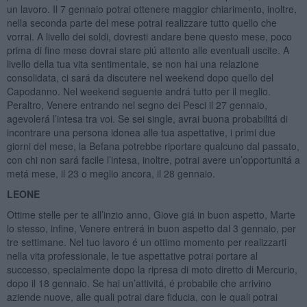
un lavoro. Il 7 gennaio potrai ottenere maggior chiarimento, inoltre,
nella seconda parte del mese potrai realizzare tutto quello che
vorrai. A livello dei soldi, dovresti andare bene questo mese, poco
prima di fine mese dovrai stare piú attento alle eventuali uscite. A
livello della tua vita sentimentale, se non hai una relazione
consolidata, ci sará da discutere nel weekend dopo quello del
Capodanno. Nel weekend seguente andrá tutto per il meglio.
Peraltro, Venere entrando nel segno dei Pesci il 27 gennaio,
agevolerá l’intesa tra voi. Se sei single, avrai buona probabilitá di
incontrare una persona idonea alle tua aspettative, i primi due
giorni del mese, la Befana potrebbe riportare qualcuno dal passato,
con chi non sará facile l’intesa, inoltre, potrai avere un’opportunitá a
metá mese, il 23 o meglio ancora, il 28 gennaio.
LEONE
Ottime stelle per te all’inzio anno, Giove giá in buon aspetto, Marte
lo stesso, infine, Venere entrerá in buon aspetto dal 3 gennaio, per
tre settimane. Nel tuo lavoro é un ottimo momento per realizzarti
nella vita professionale, le tue aspettative potrai portare al
successo, specialmente dopo la ripresa di moto diretto di Mercurio,
dopo il 18 gennaio. Se hai un’attivitá, é probabile che arrivino
aziende nuove, alle quali potrai dare fiducia, con le quali potrai