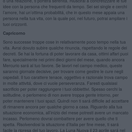
o una relazione, ti porterá serenitá. Riuscirai a concretizzare le tue
idee con la persona che frequenti da tempo. Sei sei single e cerchi
l’amore, hai un’ottima probabilitá, che in questo mese appaia una
persona nella tua vita, con la quale poi, nel futuro, potrai ampliare i
tuoi orizzonti.
Capricorno
Sono successe troppe cose in relativamente poco tempo nella tua
vita. Avrai dovuto subire qualche rinuncia, rispettando le regole dei
decreti. Se hai la fortuna di poter lavorare da casa, ottimi affari puoi
fare, specialmente nei primi dieci giorni del mese, quando ancora
Mercurio sará al tuo favore. Se lavori nel campo medico, queste
saranno giornate decisive, per trovare come gestire le cure negli
ospedali. Il tuo carattere tenace, oggettivo e razionale trova campo
in molte attivitá, dove ci vuole perseveranza. Faresti qualsiasi
sacrificio per poter raggiungere i tuoi obbiettivi. Spesso cerchi la
solitudine, o perlomeno di non avere troppa gente intorno, per
poter mantenere i tuoi spazi. Quindi non ti sará difficile ad accettare
di rimanere ancora per qualche giorno a casa. Riguardo alla tua
situazione economica, all’inizio del mese potresti avere un mancato
incasso. Perlomeno dovrai combattere per avere quello che ti
spetta. Risolvendosi la situazione d’Italia per fine mese, ti sará
facile la ripresa del tuo lavoro. La Luna Nuova il 23 aprile sará nel