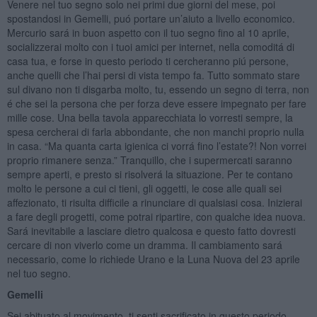
Venere nel tuo segno solo nei primi due giorni del mese, poi
spostandosi in Gemelli, puó portare un’aiuto a livello economico.
Mercurio sará in buon aspetto con il tuo segno fino al 10 aprile,
socializzerai molto con i tuoi amici per internet, nella comoditá di
casa tua, e forse in questo periodo ti cercheranno piú persone,
anche quelli che l’hai persi di vista tempo fa. Tutto sommato stare
sul divano non ti disgarba molto, tu, essendo un segno di terra, non
é che sei la persona che per forza deve essere impegnato per fare
mille cose. Una bella tavola apparecchiata lo vorresti sempre, la
spesa cercherai di farla abbondante, che non manchi proprio nulla
in casa. “Ma quanta carta igienica ci vorrá fino l’estate?! Non vorrei
proprio rimanere senza.” Tranquillo, che i supermercati saranno
sempre aperti, e presto si risolverá la situazione. Per te contano
molto le persone a cui ci tieni, gli oggetti, le cose alle quali sei
affezionato, ti risulta difficile a rinunciare di qualsiasi cosa. Inizierai
a fare degli progetti, come potrai ripartire, con qualche idea nuova.
Sará inevitabile a lasciare dietro qualcosa e questo fatto dovresti
cercare di non viverlo come un dramma. Il cambiamento sará
necessario, come lo richiede Urano e la Luna Nuova del 23 aprile
nel tuo segno.
Gemelli
Sei abituato al movimento, ti senti sacrificato in questo periodo.