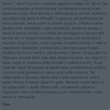
faccio?” -sará il tuo primo pensiero, appena ti svegli tutti i giorni. Sei
molto predisposto ai lavori manuali, sicuramente troverai a fare
qualcosa a casa. Molti del segno dell’Ariete sono altruisti, si offrono
per aiutare alla gente in difficoltá. Ci saranno, chi si offriranno per
lavori volontari, senza avere un briciolo di paura. L’Ariete si sente
sempre forte, imbattibile in ogni circostanza. Anche se spesso ci
lascia le penne, perché non pensa alle conseguenze dei suoi fatti.
Se non hai un impegno lavorativo per il quale puoi continuare a
lavorare, rimani a casa, come il dovere di questo periodo, ti metti a
risistemare l’abitazione, a imbiancare, crei nuovi spazi, magari
rimetti in funzione il camino, che da tempo é fermo. Gli acquisti li fai
d’impulso, acquisti tante cose nello stesso momento, piú roba c’e in
casa, meglio é. Qualcuno della famiglia li metterá a posto. Tu piú
degli altri segni hai bisogno di attivitá fisica, probabilmente andrai a
correre o farai ginnastica a casa o sport nelle vicinanze. Sei
instancabile e fiducioso. Marte sará in buon aspetto per tutto il
mese, Venere lo stesso, dopo il 3 aprile. Mercurio invece sará nel
tuo segno dall’11 aprile. Ottimo cielo, nonostante i pianeti in
Capricorno, che potrebbero essere un po’ ostacolanti per i nativi
intorno a metá aprile.
Toro