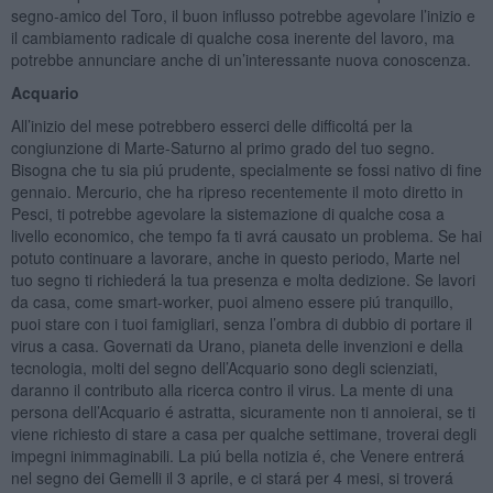
segno-amico del Toro, il buon influsso potrebbe agevolare l’inizio e
il cambiamento radicale di qualche cosa inerente del lavoro, ma
potrebbe annunciare anche di un’interessante nuova conoscenza.
Acquario
All’inizio del mese potrebbero esserci delle difficoltá per la
congiunzione di Marte-Saturno al primo grado del tuo segno.
Bisogna che tu sia piú prudente, specialmente se fossi nativo di fine
gennaio. Mercurio, che ha ripreso recentemente il moto diretto in
Pesci, ti potrebbe agevolare la sistemazione di qualche cosa a
livello economico, che tempo fa ti avrá causato un problema. Se hai
potuto continuare a lavorare, anche in questo periodo, Marte nel
tuo segno ti richiederá la tua presenza e molta dedizione. Se lavori
da casa, come smart-worker, puoi almeno essere piú tranquillo,
puoi stare con i tuoi famigliari, senza l’ombra di dubbio di portare il
virus a casa. Governati da Urano, pianeta delle invenzioni e della
tecnologia, molti del segno dell’Acquario sono degli scienziati,
daranno il contributo alla ricerca contro il virus. La mente di una
persona dell’Acquario é astratta, sicuramente non ti annoierai, se ti
viene richiesto di stare a casa per qualche settimane, troverai degli
impegni inimmaginabili. La piú bella notizia é, che Venere entrerá
nel segno dei Gemelli il 3 aprile, e ci stará per 4 mesi, si troverá