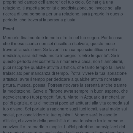
proprio nel campo dell”amore” del tuo cielo. Se hai giá una
relazione, ti aspetta serenitá e soddisfazione, se invece sei alla
ricerca di una persona per una relazione, sará proprio in questo
periodo, che troverai la persona giusta.
Pesci
Mercurio finalmente é in moto diretto nel tuo segno. Per le cose,
che il mese scorso non sei riuscito a risolvere, questo mese
troverai la soluzione. Se lavori in un campo scientifico o nella
medicina, sará richiesto molto impegno “dietro le quinte”. Se in
questo periodo sei costretto a rimanere a casa, non ti annoierai,
puoi riscoprire qualche attivitá artistica, che tanto tempo fa l’avrai
tralasciato per mancanza di tempo. Potrai vivere la tua ispirazione
artistica, avrai il tempo per dedicare a qualche attivitá ricreativa,
pittura, musica, poesia. Potresti ritrovare la serenitá anche tramite
la meditazione. Giove e Plutone avrai sempre in buon aspetto, che
agevoleranno i tuoi progetti futuri. Marte in Acquario ti metterá un
po’ di pigrizia, e tu ci metterai poco ad abituarti alla vita comoda sul
tuo divano. Sei portato a ragionare sugli tuoi ideali, sarai molto sui
social, per condividere le tue opinioni. Venere sará in aspetto
difficile, ci avverte della possibilitá di una tensione tra le persone
conviventi o tra marito e moglie. Lui/lei potrebbe meravigliarsi del
tuo modo di guardare cosi calmo la situazione, e ti potrebbe fare