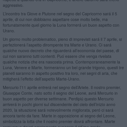
aggressivo.
L’incontro tra Giove e Plutone nel segno del Capricorno sará il 5
aprile, di cui non dobbiamo aspettare cose molto belle, ma
fortunatamente quel giorno la Luna formerá un buon aspetto con
Urano.
Un giorno molto problematico, pieno di imprevisti sará il 7 aprile, si
perfezionerá l’aspetto dirompente tra Marte e Urano. Ci sará
qualche nuovo decreto che riguarderá all’economia del paese, di
cui non saranno tutti contenti. Puó essere che venga rivelata
qualche notizia che era nascosta prima. Contemporaneamente la
Luna, Venere e Marte, formeranno un bel grande trigono, questi tre
pianeti saranno in aspetto positivo tra loro, nei segni di aria, che
mitigherá l’effetto dell’aspetto Marte-Urano.
Mercurio l’11 aprile entrerá nel segno dell’Ariete. Il nostro premier,
Giuseppe Conte, nato sotto il segno del Leone, avrá Mercurio in
buon aspetto per diverse settimane. Perdipiú questo Mercurio
arriverá in pochi giorni sul discendente del cielo dell’inizio anno
2020, la situazione sará notevolmente migliorata, peró ci sará
ancora tanto da fare. Marte in opposizione al segno del Leone,
simbolizza la lotta che il nostro premier dovrá affrontare. Marte
comunque dovrá ampiamente superare il 15’mo grado