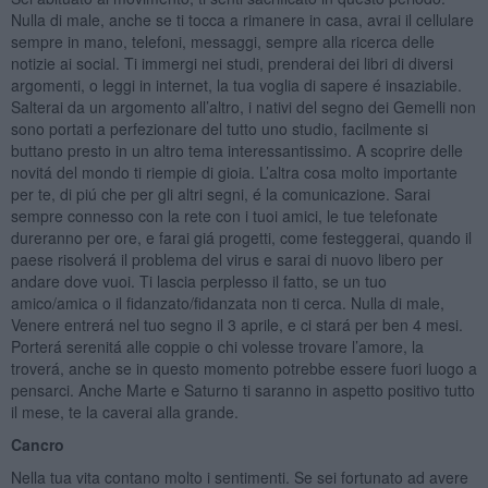
Nulla di male, anche se ti tocca a rimanere in casa, avrai il cellulare
sempre in mano, telefoni, messaggi, sempre alla ricerca delle
notizie ai social. Ti immergi nei studi, prenderai dei libri di diversi
argomenti, o leggi in internet, la tua voglia di sapere é insaziabile.
Salterai da un argomento all’altro, i nativi del segno dei Gemelli non
sono portati a perfezionare del tutto uno studio, facilmente si
buttano presto in un altro tema interessantissimo. A scoprire delle
novitá del mondo ti riempie di gioia. L’altra cosa molto importante
per te, di piú che per gli altri segni, é la comunicazione. Sarai
sempre connesso con la rete con i tuoi amici, le tue telefonate
dureranno per ore, e farai giá progetti, come festeggerai, quando il
paese risolverá il problema del virus e sarai di nuovo libero per
andare dove vuoi. Ti lascia perplesso il fatto, se un tuo
amico/amica o il fidanzato/fidanzata non ti cerca. Nulla di male,
Venere entrerá nel tuo segno il 3 aprile, e ci stará per ben 4 mesi.
Porterá serenitá alle coppie o chi volesse trovare l’amore, la
troverá, anche se in questo momento potrebbe essere fuori luogo a
pensarci. Anche Marte e Saturno ti saranno in aspetto positivo tutto
il mese, te la caverai alla grande.
Cancro
Nella tua vita contano molto i sentimenti. Se sei fortunato ad avere