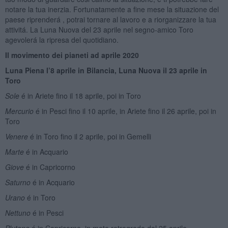
notare la tua inerzia. Fortunatamente a fine mese la situazione del
paese riprenderá , potrai tornare al lavoro e a riorganizzare la tua
attivitá. La Luna Nuova del 23 aprile nel segno-amico Toro
agevolerá la ripresa del quotidiano.
Il movimento dei pianeti ad aprile 2020
Luna Piena l’8 aprile in Bilancia, Luna Nuova il 23 aprile in
Toro
Sole
é in Ariete fino il 18 aprile, poi in Toro
Mercurio
é in Pesci fino il 10 aprile, in Ariete fino il 26 aprile, poi in
Toro
Venere
é in Toro fino il 2 aprile, poi in Gemelli
Marte
é in Acquario
Giove
é in Capricorno
Saturno
é in Acquario
Urano
é in Toro
Nettuno
é in Pesci
Plutone
é in Capricorno, in moto retrogrado dal 25 aprile