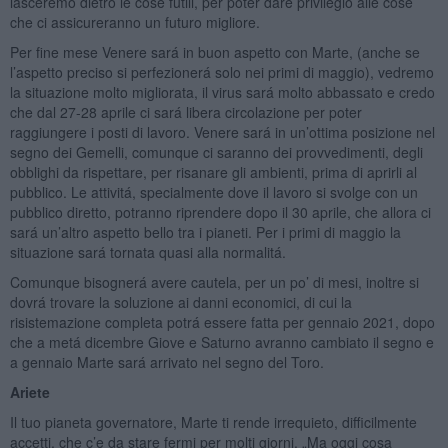
lasceremo dietro le cose futili, per poter dare privilegio alle cose
che ci assicureranno un futuro migliore.
Per fine mese Venere sará in buon aspetto con Marte, (anche se
l’aspetto preciso si perfezionerá solo nei primi di maggio), vedremo
la situazione molto migliorata, il virus sará molto abbassato e credo
che dal 27-28 aprile ci sará libera circolazione per poter
raggiungere i posti di lavoro. Venere sará in un’ottima posizione nel
segno dei Gemelli, comunque ci saranno dei provvedimenti, degli
obblighi da rispettare, per risanare gli ambienti, prima di aprirli al
pubblico. Le attivitá, specialmente dove il lavoro si svolge con un
pubblico diretto, potranno riprendere dopo il 30 aprile, che allora ci
sará un’altro aspetto bello tra i pianeti. Per i primi di maggio la
situazione sará tornata quasi alla normalitá.
Comunque bisognerá avere cautela, per un po’ di mesi, inoltre si
dovrá trovare la soluzione ai danni economici, di cui la
risistemazione completa potrá essere fatta per gennaio 2021, dopo
che a metá dicembre Giove e Saturno avranno cambiato il segno e
a gennaio Marte sará arrivato nel segno del Toro.
Ariete
Il tuo pianeta governatore, Marte ti rende irrequieto, difficilmente
accetti, che c’e da stare fermi per molti giorni. „Ma oggi cosa