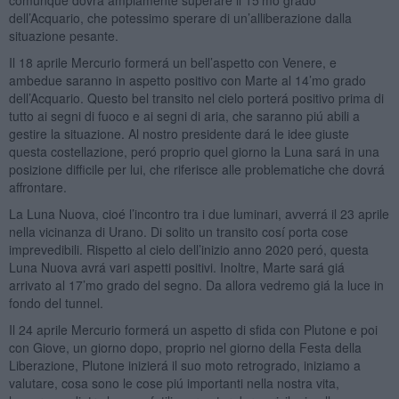
dell’Acquario, che potessimo sperare di un’alliberazione dalla
situazione pesante.
Il 18 aprile Mercurio formerá un bell’aspetto con Venere, e
ambedue saranno in aspetto positivo con Marte al 14’mo grado
dell’Acquario. Questo bel transito nel cielo porterá positivo prima di
tutto ai segni di fuoco e ai segni di aria, che saranno piú abili a
gestire la situazione. Al nostro presidente dará le idee giuste
questa costellazione, peró proprio quel giorno la Luna sará in una
posizione difficile per lui, che riferisce alle problematiche che dovrá
affrontare.
La Luna Nuova, cioé l’incontro tra i due luminari, avverrá il 23 aprile
nella vicinanza di Urano. Di solito un transito cosí porta cose
imprevedibili. Rispetto al cielo dell’inizio anno 2020 peró, questa
Luna Nuova avrá vari aspetti positivi. Inoltre, Marte sará giá
arrivato al 17’mo grado del segno. Da allora vedremo giá la luce in
fondo del tunnel.
Il 24 aprile Mercurio formerá un aspetto di sfida con Plutone e poi
con Giove, un giorno dopo, proprio nel giorno della Festa della
Liberazione, Plutone inizierá il suo moto retrogrado, iniziamo a
valutare, cosa sono le cose piú importanti nella nostra vita,