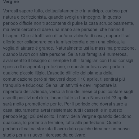
Vergine
Vorresti sapere tutto, dettagliatamente e in anticipo, curioso per
natura e perfezionista, quando svolgi un impegno. In questo
periodo difficile non ti accontenti di pulire la casa scrupolosamente,
ma avrai cercato di dare una mano alle persone, che hanno il
bisogno. Che si tratti solo di un/una vicino/a di casa, oppure ti sei
offerto per collaborare con la misericordia o con una clinica, la
voglia di aiutare é grande. Naturalmente usi la massima protezione,
quando lavori con altre persone. Se la tua famiglia é numerosa,
avrai sentito il bisogno di riempire tutti i famigliari con i tuoi consigli
spesso di esagerata protezione, e questo poteva aver portato
qualche piccolo litigio. L’aspetto difficile del pianeta della
comunicazione peró si risolverá dopo il 10 aprile, ti sentirai piú
tranquillo e fiducioso. Se hai un’attivitá e devi impostare la
riapertura dell’azienda, verso la fine del mese ci puoi contare sugli
aspetti positivi nel cielo, innanzitutto la Luna Nuova del 23 aprile
sará molto promettente per te. Per il periodo che dovrai stare a
casa, sicuramente avrai risistemato tutti i cassetti e in questo
periodo leggi piú del solito. I nativi della Vergine quando decidono
qualcosa, lo portano a termine, tutto alla perfezione. Questo
periodo di calma sforzata ti avrá dato qualche idea per un nuovo
studio per un nuovo interesse da coltivare.