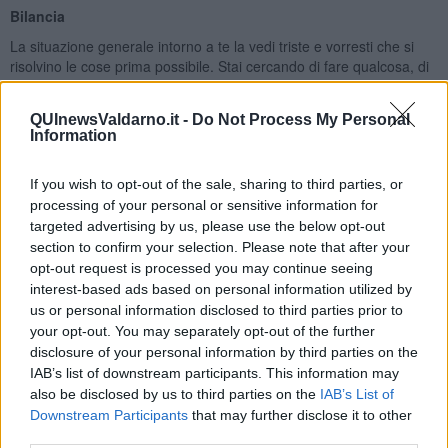
Bilancia
La situazione generale intorno a te la vedi triste e vorresti che si
risolvino le cose prima possibile. Stai cercando di fare qualcosa, di
farti utile per qualcuno, almeno per le persone nella tua vicinanza.
Se non avessi un lavoro di smart working, sei pronto anche a fare
QUInewsValdarno.it -
Do Not Process My Personal
un lavoro volontario, pur di non stare a casa. Il pianeta della
Information
responsabilitá, Saturno, era in aspetto difficile fino a poco fa,
specialmente i nativi di ottobre avranno sentito i suoi influssi di
sfida. Alla fine del mese di marzo Saturno ha cambiato finalmente il
If you wish to opt-out of the sale, sharing to third parties, or
segno, é entrato in un segno favorevole al tuo. Potrebbero
processing of your personal or sensitive information for
avvertire giá i benefici del pianeta i nativi intorno del primo decade,
targeted advertising by us, please use the below opt-out
cioé i nativi di settembre. Se vuoi cambiare radicalmente la tua vita
section to confirm your selection. Please note that after your
sentimentale, e finora ti é mancato il coraggio, nel mese di aprile,
opt-out request is processed you may continue seeing
potresti facilmente fare il passo. Inizierá il lungo cammino di Venere
interest-based ads based on personal information utilized by
nel segno dei Gemelli, che per 4 mesi ti sará favorevole. Molti del
us or personal information disclosed to third parties prior to
segno della Bilancia decideranno ad andare a convivere, o
your opt-out. You may separately opt-out of the further
fuoriuscendo da una situazione sentimentale pesante, troveranno
disclosure of your personal information by third parties on the
la strada per una relazione, che sará in grado a dare la felicitá e
IAB’s list of downstream participants. This information may
l’impegno serio del partner. I problemi grossi d’Italia sono in via di
also be disclosed by us to third parties on the
IAB’s List of
risoluzione, il tuo segno sará molto brillante nel mese di aprile, le
Downstream Participants
that may further disclose it to other
tue idee a livello lavorativo saranno di buon auspicio. Se sei il capo
third parties.
di un’azienda, avrai l’occasione di risistemarla e di tirare fuori il