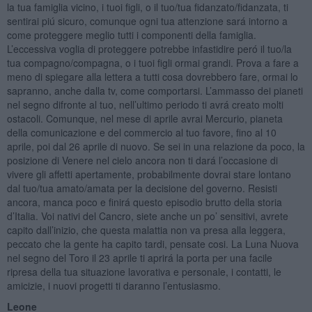
la tua famiglia vicino, i tuoi figli, o il tuo/tua fidanzato/fidanzata, ti
sentirai piú sicuro, comunque ogni tua attenzione sará intorno a
come proteggere meglio tutti i componenti della famiglia.
L’eccessiva voglia di proteggere potrebbe infastidire peró il tuo/la
tua compagno/compagna, o i tuoi figli ormai grandi. Prova a fare a
meno di spiegare alla lettera a tutti cosa dovrebbero fare, ormai lo
sapranno, anche dalla tv, come comportarsi. L’ammasso dei pianeti
nel segno difronte al tuo, nell’ultimo periodo ti avrá creato molti
ostacoli. Comunque, nel mese di aprile avrai Mercurio, pianeta
della comunicazione e del commercio al tuo favore, fino al 10
aprile, poi dal 26 aprile di nuovo. Se sei in una relazione da poco, la
posizione di Venere nel cielo ancora non ti dará l’occasione di
vivere gli affetti apertamente, probabilmente dovrai stare lontano
dal tuo/tua amato/amata per la decisione del governo. Resisti
ancora, manca poco e finirá questo episodio brutto della storia
d’Italia. Voi nativi del Cancro, siete anche un po’ sensitivi, avrete
capito dall’inizio, che questa malattia non va presa alla leggera,
peccato che la gente ha capito tardi, pensate cosi. La Luna Nuova
nel segno del Toro il 23 aprile ti aprirá la porta per una facile
ripresa della tua situazione lavorativa e personale, i contatti, le
amicizie, i nuovi progetti ti daranno l’entusiasmo.
Leone