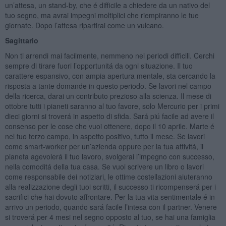
un’attesa, un stand-by, che é difficile a chiedere da un nativo del
tuo segno, ma avrai impegni moltiplici che riempiranno le tue
giornate. Dopo l’attesa ripartirai come un vulcano.
Sagittario
Non ti arrendi mai facilmente, nemmeno nei periodi difficili. Cerchi
sempre di tirare fuori l’opportunitá da ogni situazione. Il tuo
carattere espansivo, con ampia apertura mentale, sta cercando la
risposta a tante domande in questo periodo. Se lavori nel campo
della ricerca, darai un contributo prezioso alla scienza. Il mese di
ottobre tutti i pianeti saranno al tuo favore, solo Mercurio per i primi
dieci giorni si troverá in aspetto di sfida. Sará piú facile ad avere il
consenso per le cose che vuoi ottenere, dopo il 10 aprile. Marte é
nel tuo terzo campo, in aspetto positivo, tutto il mese. Se lavori
come smart-worker per un’azienda oppure per la tua attivitá, il
pianeta agevolerá il tuo lavoro, svolgerai l’impegno con successo,
nella comoditá della tua casa. Se vuoi scrivere un libro o lavori
come responsabile dei notiziari, le ottime costellazioni aiuteranno
alla realizzazione degli tuoi scritti, il successo ti ricompenserá per i
sacrifici che hai dovuto affrontare. Per la tua vita sentimentale é in
arrivo un periodo, quando sará facile l’intesa con il partner. Venere
si troverá per 4 mesi nel segno opposto al tuo, se hai una famiglia