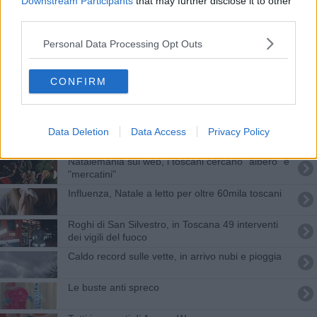
Downstream Participants
that may further disclose it to other
“Treni, la Regione Toscana che farà?”
third parties.
Addio Valeriano, il Pentolaio ha raggiunto Coppi
Personal Data Processing Opt Outs
Terremoto in FI, lasciano Mugnai e D’Ettore
CONFIRM
La Fratres castiglionese di nuovo in festa
Via vai degli studenti toscani, in 6.000 all'anno
Data Deletion
Data Access
Privacy Policy
cambiano scuola
Natalemania sul web, i toscani cercano "albero" e
"mercatini"
Influenza, Natale a letto per oltre 60mila toscani
Roghi di San Silvestro, in Toscana 49 interventi
dei vigili del fuoco
Caldo record sulle vette, in arrivo nubi e pioggia
Le buste anti spreco