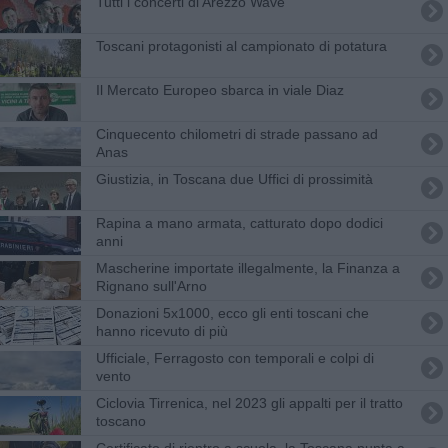
Tutti i concerti di Arezzo Wave
Toscani protagonisti al campionato di potatura
Il Mercato Europeo sbarca in viale Diaz
Cinquecento chilometri di strade passano ad
Anas
Giustizia, in Toscana due Uffici di prossimità
Rapina a mano armata, catturato dopo dodici
anni
Mascherine importate illegalmente, la Finanza a
Rignano sull'Arno
Donazioni 5x1000, ecco gli enti toscani che
hanno ricevuto di più
Ufficiale, Ferragosto con temporali e colpi di
vento
Ciclovia Tirrenica, nel 2023 gli appalti per il tratto
toscano
Certificato di rientro a scuola, la Toscana punta a