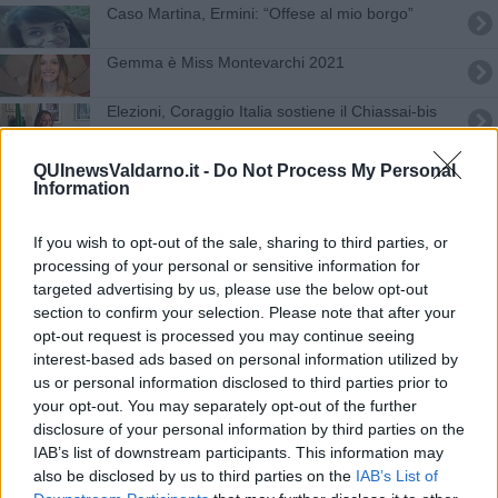
Caso Martina, Ermini: “Offese al mio borgo”
Gemma è Miss Montevarchi 2021
Elezioni, Coraggio Italia sostiene il Chiassai-bis
Investimenti esteri, la Toscana attrae e si lascia il
QUInewsValdarno.it -
Do Not Process My Personal
Covid alle spalle
Information
In Toscana gli uomini vivono di più
If you wish to opt-out of the sale, sharing to third parties, or
Arezzo Wave 2023, grande successo del Festival
processing of your personal or sensitive information for
targeted advertising by us, please use the below opt-out
Annata dura per le zucche, Toscana tra i principali
section to confirm your selection. Please note that after your
produttori
opt-out request is processed you may continue seeing
Grande esodo estivo, tutte le strade da bollino
interest-based ads based on personal information utilized by
rosso
us or personal information disclosed to third parties prior to
your opt-out. You may separately opt-out of the further
La ginnastica artistica protagonista a Montevarchi
disclosure of your personal information by third parties on the
IAB’s list of downstream participants. This information may
Genitori Renzi, procura di Genova chiede gli atti
also be disclosed by us to third parties on the
IAB’s List of