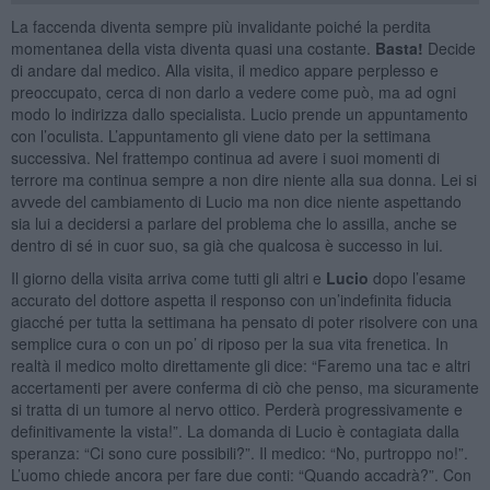
La faccenda diventa sempre più invalidante poiché la perdita
momentanea della vista diventa quasi una costante.
Basta!
Decide
di andare dal medico. Alla visita, il medico appare perplesso e
preoccupato, cerca di non darlo a vedere come può, ma ad ogni
modo lo indirizza dallo specialista. Lucio prende un appuntamento
con l’oculista. L’appuntamento gli viene dato per la settimana
successiva. Nel frattempo continua ad avere i suoi momenti di
terrore ma continua sempre a non dire niente alla sua donna. Lei si
avvede del cambiamento di Lucio ma non dice niente aspettando
sia lui a decidersi a parlare del problema che lo assilla, anche se
dentro di sé in cuor suo, sa già che qualcosa è successo in lui.
Il giorno della visita arriva come tutti gli altri e
Lucio
dopo l’esame
accurato del dottore aspetta il responso con un’indefinita fiducia
giacché per tutta la settimana ha pensato di poter risolvere con una
semplice cura o con un po’ di riposo per la sua vita frenetica. In
realtà il medico molto direttamente gli dice: “Faremo una tac e altri
accertamenti per avere conferma di ciò che penso, ma sicuramente
si tratta di un tumore al nervo ottico. Perderà progressivamente e
definitivamente la vista!”. La domanda di Lucio è contagiata dalla
speranza: “Ci sono cure possibili?”. Il medico: “No, purtroppo no!”.
L’uomo chiede ancora per fare due conti: “Quando accadrà?”. Con