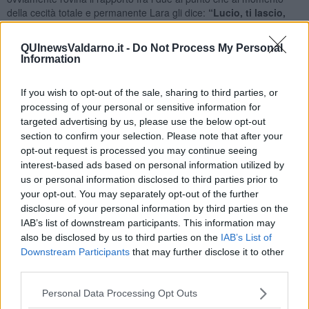
della cecità totale e permanente Lara gli dice:
“Lucio, ti lascio,
non posso sopportare di vederti così, mi dispiace! Non sono
disposta a farti da badante!”
.
QUInewsValdarno.it -
Do Not Process My Personal
Information
L’uomo sente sbattere la porta e a quel punto capisce di essere
rimasto veramente solo. Non ha più alcun bastone cui appoggiarsi
e deve pertanto cavarsela da solo. Comincia così la nuova vita di
If you wish to opt-out of the sale, sharing to third parties, or
Lucio. Impara a sentire ciò che gli altri non sentono e a percepire il
processing of your personal or sensitive information for
mondo in modo diverso. Compra un cane per ciechi che diventa
targeted advertising by us, please use the below opt-out
per lui indispensabile e decide di diventare autonomo e
section to confirm your selection. Please note that after your
autosufficiente. Esce di casa! Nei suoi ricordi riaffiora l’immagine
opt-out request is processed you may continue seeing
del cieco, seduto sul marciapiede davanti al suo ufficio, che vedeva
interest-based ads based on personal information utilized by
tutti i giorni andando al lavoro, al quale lui donava sempre due
us or personal information disclosed to third parties prior to
spiccioli scambiando due parole di cortesia.
your opt-out. You may separately opt-out of the further
Adesso vuole ancora parlare con lui perché ha qualcosa
disclosure of your personal information by third parties on the
d’importante da sapere. Si accovaccia vicino a lui e chiede: “Ciao
IAB’s list of downstream participants. This information may
sono qui per chiederti una cosa, visto che adesso come sai sono
also be disclosed by us to third parties on the
IAB’s List of
nella tua condizione!” con vece rotta dall’ansia. Il cieco sorride
Downstream Participants
that may further disclose it to other
intuendo la domanda che gli sarà posta da lì a poco e risponde
third parties.
sereno: “Dimmi”. Lucio riprende svelto: “Sai, da quando non ci vedo
più, avverto un qualcosa d’indefinito. Non mi so spiegare ma è
Personal Data Processing Opt Outs
come se intorno a me ci fosse qualcosa, è quasi uno spostamento