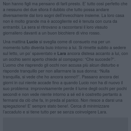
Non hanno figli ma pensano di farli presto. E’ tutto così perfetto che
a nessuno dei due sfiora il dubbio che tutto possa andare
diversamente dai loro sogni dell’invecchiare insieme. La loro casa
non è molto grande ma è accogliente ed è tenuta con cura da
entrambi. La sera si ritrovano a raccontarsi il loro vissuto
giornaliero davanti a un buon bicchiere di vino rosso.
Una mattina
Lucio
si sveglia come di consueto ma per un
momento tutto diventa buio intorno a lui. Si rimette subito a sedere
sul letto, un po’ spaventato e
Lara
ancora distesa accanto a lui, con
un occhio semi aperto chiede al compagno: “Che succede?”.
L’uomo che riaprendo gli occhi non accusa più alcun disturbo e
risponde tranquillo per non allarmare la sua donna: “Nulla
tranquilla, si vede che ho ancora sonno!!”. Passano ancora dei
giorni in cui niente accade fino a quando Lucio non ha di nuovo il
suo problema: improvvisamente perde il lume degli occhi per pochi
secondi e non vede niente intorno a sé ed è costretto pertanto a
fermarsi da ciò che fa, in preda al panico. Non riesce a darsi una
spiegazione! E’ sempre stato bene!. Cerca di minimizzare
l’accaduto e si tiene tutto per se senza coinvolgere Lara.