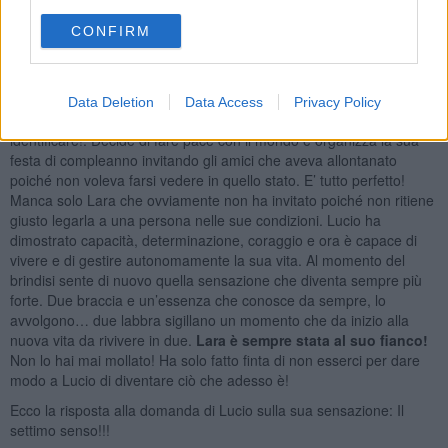
dell’aria al quale non riesco a dare un nome! Che può essere?
Capita anche a te?”. Il cieco risponde: “Caro, si tratta del
settimo
CONFIRM
senso
! Un giorno darai un nome a tutto questo, quando sarà il suo
tempo!”.
Riprende il suo cammino e la sua nuova vita con un nuovo spirito,
Data Deletion
Data Access
Privacy Policy
cercando di capire meglio le sensazioni provate che non riesce a
identificare!. Decide di fare pace con il mondo e organizza la sua
festa di compleanno invitando gli amici che aveva allontanato
poiché non voleva farsi vedere in quello stato. E’ tutto perfetto!
Manca solo Lara che ovviamente non ha invitato poiché non ritiene
giusto legarla a una persona nelle sue condizioni. Lucio ha
dimostrato capacità, determinazione, coraggio e ora è capace di
vivere e di gestire autonomamente la sua vita. Al momento del
brindisi sente di nuovo quella sensazione che diventa sempre più
forte. Due braccia e un’essenza che conosce da sempre, lo
avvolgono… due labbra sigillano un momento che da inizio alla
nuova vita da rivivere in due.
Lara è sempre stata al suo fianco!
Non lo hai mai mollato! Ha solo fatto finta di non esserci per dare
modo a Lucio di diventare ciò che adesso è!
Ecco la risposta alla domanda di Lucio sulla sua sensazione: Il
settimo senso!!!