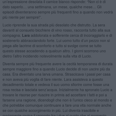
un’espressione desolata il camice bianco risponde: “Non ci è di
dato saperlo… una settimana, un mese, qualche mese… Gli
episodi diventeranno sempre più frequenti fino a quando non vedrà
più niente per sempre!”.
Lucio riprende la sua strada più desolato che distrutto. La sera
davanti al consueto bicchiere di vino rosso, racconta tutto alla sua
compagna.
Lara
addolorata e sofferente cerca di incoraggiarlo e di
sostenerlo abbracciandolo forte. Lui uomo tutto d’un pezzo non si
piega alle lacrime di sconforto e tutto si svolge come se tutto
questo stesse accadendo a qualcun altro. I giorni scorrono uno
dietro l’altro incidendo notevolmente sulla vita di Lucio.
Diventa sempre più frequente avere la cecità temporanea di durata
sempre maggiore fino a quando Lucio decide di non uscire più da
casa. Era diventato una larva umana. Strascicava i passi per casa
e non aveva più voglia di fare niente. Lara assisteva a questo
decadimento totale e vedeva il suo uomo sfiorire come fosse una
rosa recisa e lasciata senz’acqua. Inizialmente ha spronato Lucio a
trovare le risorse per riuscire in primis ad accettare i fatti e poi a
farsene una ragione, dicendogli che non è l’unico cieco al mondo e
che potrebbe comunque continuare a fare una vita normale anche
se con qualche accorgimento in più. Lui diventa irascibile e
ovviamente rovina il rapporto fra i due al punto che al momento