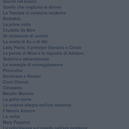
Giochi nel bosco
Quello che vogliono le donne
La Traviata in versione moderna
Barbablù
La prima volta
Crudelia De Mon
50 sfumature di uomini
La storia di Ao e di Aki
Lady Paola, il principe Gaetano e Cinzia
Le parole di Mina e le risposte di Adriano
Sedotta e abbandonata
Le strategie di corteggiamento
Pinocchio
Duchessa e Romeo
Coco Chanel
Cleopatra
Marylin Monroe
La gatta morta
La vedova allegra nell'era moderna
​Il Nastro Azzurro
La verità
Mary Poppins
La principessa sul pisello nell'era moderna