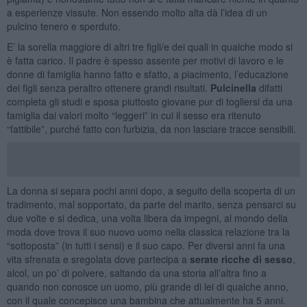
a esperienze vissute. Non essendo molto alta dà l’idea di un
pulcino tenero e sperduto.
E’ la sorella maggiore di altri tre figli/e dei quali in qualche modo si
è fatta carico. Il padre è spesso assente per motivi di lavoro e le
donne di famiglia hanno fatto e sfatto, a piacimento, l’educazione
dei figli senza peraltro ottenere grandi risultati.
Pulcinella
difatti
completa gli studi e sposa piuttosto giovane pur di togliersi da una
famiglia dai valori molto “leggeri” in cui il sesso era ritenuto
“fattibile”, purché fatto con furbizia, da non lasciare tracce sensibili.
La donna si separa pochi anni dopo, a seguito della scoperta di un
tradimento, mal sopportato, da parte del marito, senza pensarci su
due volte e si dedica, una volta libera da impegni, al mondo della
moda dove trova il suo nuovo uomo nella classica relazione tra la
“sottoposta” (in tutti i sensi) e il suo capo. Per diversi anni fa una
vita sfrenata e sregolata dove partecipa a
serate ricche di sesso
,
alcol, un po’ di polvere, saltando da una storia all’altra fino a
quando non conosce un uomo, più grande di lei di qualche anno,
con il quale concepisce una bambina che attualmente ha 5 anni.