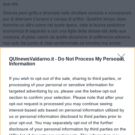
sua vita.
Diventa però goffa e sfrontata nello sfruttare amicizie e conoscenze
pur di sbarcare il lunario e campa di artifici. Qualche tempo dopo
incontra un altro uomo nel quale spera, vista la buona posizione
economica di separato e con una figlia della stessa età della sua
creatura, di poter uscire da quella situazione di sofferenza estrema
non solo dal punto di vista sentimentale ed emotivo ma anche
economico e sociale. La storia dura poco più di un anno e abitando
entrambi, distanti diversi chilometri l’uno dall’altro, diventa difficile
QUInewsValdarno.it -
Do Not Process My Personal
da vivere se non si fanno scelte comuni di convivenza come una
Information
vera coppia.
L’uomo naturalmente non prende posizioni e Pulcinella è di nuovo
If you wish to opt-out of the sale, sharing to third parties, or
sfortunata poiché i suoi sospetti non sono infondati. Scopre difatti
processing of your personal or sensitive information for
indumenti intimi femminili
nell’appartamento di lui come prova
targeted advertising by us, please use the below opt-out
dell’esistenza di una vita parallela condotta da quest’ultimo bell’
section to confirm your selection. Please note that after your
esemplare di uomo che il destino le ha messo di fronte. La storia di
opt-out request is processed you may continue seeing
Pulcinella non è un segreto, poiché nonostante i tentativi di tenere
interest-based ads based on personal information utilized by
nascosto tale vissuto, è ovvio a tutti, quanto è accaduto a questa
us or personal information disclosed to third parties prior to
donna. Lei oltretutto è dotata di una forte ironia e crede, di
your opt-out. You may separately opt-out of the further
prendersi gioco degli uomini, svelando i retroscena delle situazioni
disclosure of your personal information by third parties on the
scottanti da lei vissute con dei malfidati e mascalzoni, non