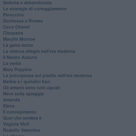
Sedotta e abbandonata
Le strategie di corteggiamento
Pinocchio
Duchessa e Romeo
Coco Chanel
Cleopatra
Marylin Monroe
La gatta morta
La vedova allegra nell'era moderna
​Il Nastro Azzurro
La verità
Mary Poppins
La principessa sul pisello nell'era moderna
Barbie e i quindici Ken
Gli amanti sono tutti uguali
Neve sulla spiaggia
Amanda
Elena
Il concepimento
Quel che sembra è
Virginia Wolf
Rodolfo Valentino
Lo sfigato