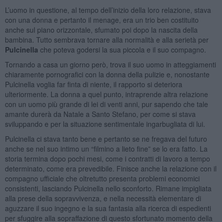
L’uomo in questione, al tempo dell’inizio della loro relazione, stava
con una donna e pertanto il menage, era un trio ben costituito
anche sul piano orizzontale, sfumato poi dopo la nascita della
bambina. Tutto sembrava tornare alla normalità e alla serietà per
Pulcinella
che poteva godersi la sua piccola e il suo compagno.
Tornando a casa un giorno però, trova il suo uomo in atteggiamenti
chiaramente pornografici con la donna della pulizie e, nonostante
Pulcinella voglia far finta di niente, il rapporto si deteriora
ulteriormente. La donna a quel punto, intraprende altra relazione
con un uomo più grande di lei di venti anni, pur sapendo che tale
amante durerà da Natale a Santo Stefano, per come si stava
sviluppando e per la situazione sentimentale ingarbugliata di lui.
Pulcinella ci stava tanto bene e pertanto se ne fregava del futuro
anche se nel suo intimo un “filmino a lieto fine” se lo era fatto. La
storia termina dopo pochi mesi, come i contratti di lavoro a tempo
determinato, come era prevedibile. Finisce anche la relazione con il
compagno ufficiale che oltretutto presenta problemi economici
consistenti, lasciando Pulcinella nello sconforto. Rimane impigliata
alla prese della sopravvivenza, e nella necessità elementare di
aguzzare il suo ingegno e la sua fantasia alla ricerca di espedienti
per sfuggire alla sopraffazione di questo sfortunato momento della