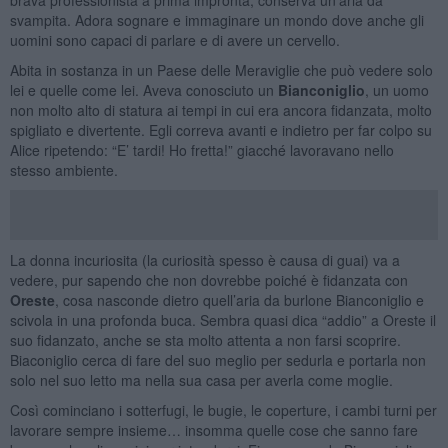
svampita. Adora sognare e immaginare un mondo dove anche gli
uomini sono capaci di parlare e di avere un cervello.
Abita in sostanza in un Paese delle Meraviglie che può vedere solo
lei e quelle come lei. Aveva conosciuto un
Bianconiglio
, un uomo
non molto alto di statura ai tempi in cui era ancora fidanzata, molto
spigliato e divertente. Egli correva avanti e indietro per far colpo su
Alice ripetendo: “E’ tardi! Ho fretta!” giacché lavoravano nello
stesso ambiente.
La donna incuriosita (la curiosità spesso è causa di guai) va a
vedere, pur sapendo che non dovrebbe poiché è fidanzata con
Oreste
, cosa nasconde dietro quell’aria da burlone Bianconiglio e
scivola in una profonda buca. Sembra quasi dica “addio” a Oreste il
suo fidanzato, anche se sta molto attenta a non farsi scoprire.
Biaconiglio cerca di fare del suo meglio per sedurla e portarla non
solo nel suo letto ma nella sua casa per averla come moglie.
Così cominciano i sotterfugi, le bugie, le coperture, i cambi turni per
lavorare sempre insieme… insomma quelle cose che sanno fare