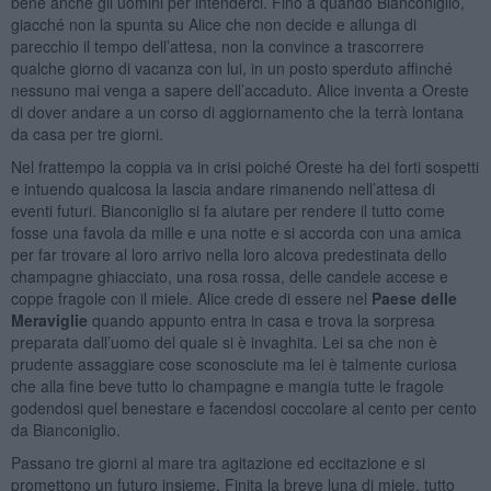
bene anche gli uomini per intenderci. Fino a quando Bianconiglio,
giacché non la spunta su Alice che non decide e allunga di
parecchio il tempo dell’attesa, non la convince a trascorrere
qualche giorno di vacanza con lui, in un posto sperduto affinché
nessuno mai venga a sapere dell’accaduto. Alice inventa a Oreste
di dover andare a un corso di aggiornamento che la terrà lontana
da casa per tre giorni.
Nel frattempo la coppia va in crisi poiché Oreste ha dei forti sospetti
e intuendo qualcosa la lascia andare rimanendo nell’attesa di
eventi futuri. Bianconiglio si fa aiutare per rendere il tutto come
fosse una favola da mille e una notte e si accorda con una amica
per far trovare al loro arrivo nella loro alcova predestinata dello
champagne ghiacciato, una rosa rossa, delle candele accese e
coppe fragole con il miele. Alice crede di essere nel
Paese delle
Meraviglie
quando appunto entra in casa e trova la sorpresa
preparata dall’uomo del quale si è invaghita. Lei sa che non è
prudente assaggiare cose sconosciute ma lei è talmente curiosa
che alla fine beve tutto lo champagne e mangia tutte le fragole
godendosi quel benestare e facendosi coccolare al cento per cento
da Bianconiglio.
Passano tre giorni al mare tra agitazione ed eccitazione e si
promettono un futuro insieme. Finita la breve luna di miele, tutto