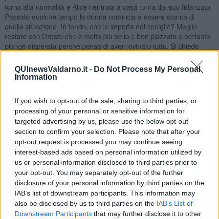
torna alla normalità e Alice rientrata a casa torna dal suo fidanzato.
Passato qualche tempo la donna comincia a essere stanca di
quella situazione. In fondo, che le importa del coniglio? Meglio
restare con Oreste che è molto più bello e ben piazzato e pertanto
piange disperata perché pensa di aver rovinato tutto. Si chiede
cosa può fare per recuperare la sua relazione e pertanto si da un
gran da fare per riconquistare il suo uomo ponendo fine al suo
QUInewsValdarno.it -
Do Not Process My Personal
viaggio nel Paese delle Meraviglie considerandolo solo un sogno di
Information
mezza estate.
Adesso Alice dorme tranquilla tra le braccia di Oreste. Peccato in
If you wish to opt-out of the sale, sharing to third parties, or
parte considera adesso, perché si è divertita un mondo con
processing of your personal or sensitive information for
Bianconiglio. La domanda è: “Ha fatto bene Alice a scegliere di
targeted advertising by us, please use the below opt-out
restare con Oreste?”. Per gli antichi Greci l’amore aveva tre volti:
section to confirm your selection. Please note that after your
Anteros
(l’amore corrisposto),
Himeros
(la passione del momento)
opt-out request is processed you may continue seeing
e
Pothos
(il desiderio verso cui tendiamo). I primi due vivono nel
interest-based ads based on personal information utilized by
presente mentre l’ultimo vive nel passato o nel futuro e guarda
us or personal information disclosed to third parties prior to
caso (siamo, infatti, infelici) tutti sono alla ricerca di Pothos l’amore
your opt-out. You may separately opt-out of the further
perfetto.
disclosure of your personal information by third parties on the
Chi ci rassicura può non farci emozionare e viceversa, ecco perché
IAB’s list of downstream participants. This information may
a volte siamo attratti da due persone contemporaneamente e
also be disclosed by us to third parties on the
IAB’s List of
dunque la questione non è tanto quella di scegliere tra due amori
Downstream Participants
that may further disclose it to other