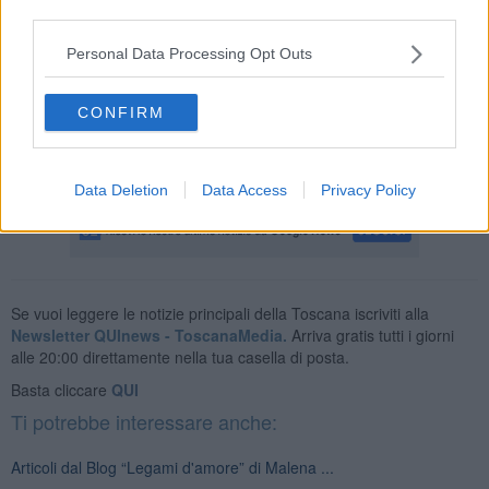
ma quella invece di decidere a cosa rinunciare. Alice cerca di
third parties.
rimandare il momento della scelta fino a quando, guardandosi bene
dentro, capisce a cosa può rinunciare senza soffrire troppo. Sceglie
Personal Data Processing Opt Outs
pertanto l’amore sicuro con l’uomo di sempre per costruire una
famiglia che diventa il suo bisogno del momento e non finché morte
CONFIRM
non li separi ma fin tanto che non cambia di nuovo il suo bisogno
che è risaputo nell’essere umano cambiano di continuo.
Malena ...
Data Deletion
Data Access
Privacy Policy
Se vuoi leggere le notizie principali della Toscana iscriviti alla
Newsletter QUInews - ToscanaMedia.
Arriva gratis tutti i giorni
alle 20:00 direttamente nella tua casella di posta.
Basta cliccare
QUI
Ti potrebbe interessare anche:
Articoli dal Blog “Legami d'amore” di Malena ...