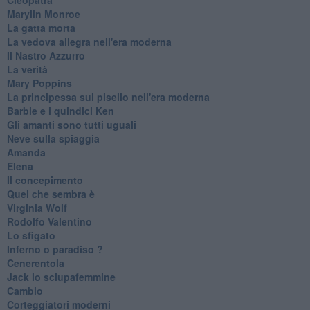
Marylin Monroe
La gatta morta
La vedova allegra nell'era moderna
​Il Nastro Azzurro
La verità
Mary Poppins
La principessa sul pisello nell'era moderna
Barbie e i quindici Ken
Gli amanti sono tutti uguali
Neve sulla spiaggia
Amanda
Elena
Il concepimento
Quel che sembra è
Virginia Wolf
Rodolfo Valentino
Lo sfigato
Inferno o paradiso ?
Cenerentola
Jack lo sciupafemmine
Cambio
Corteggiatori moderni