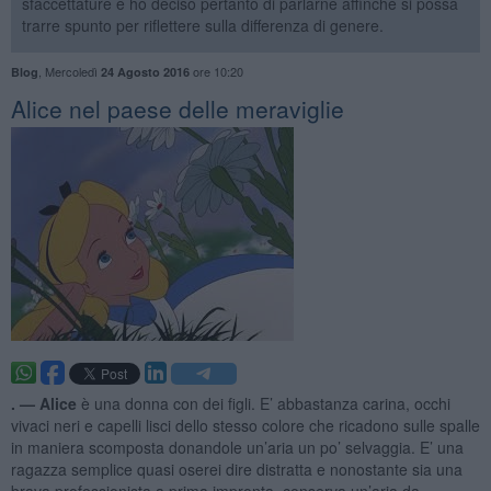
sfaccettature e ho deciso pertanto di parlarne affinché si possa
trarre spunto per riflettere sulla differenza di genere.
,
Mercoledì
ore 10:20
Blog
24 Agosto 2016
Alice nel paese delle meraviglie
. —
Alice
è una donna con dei figli. E’ abbastanza carina, occhi
vivaci neri e capelli lisci dello stesso colore che ricadono sulle spalle
in maniera scomposta donandole un’aria un po’ selvaggia. E’ una
ragazza semplice quasi oserei dire distratta e nonostante sia una
brava professionista a prima impronta, conserva un’aria da