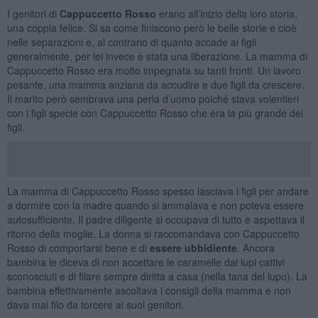
I genitori di
Cappuccetto Rosso
erano all’inizio della loro storia,
una coppia felice. Si sa come finiscono però le belle storie e cioè
nelle separazioni e, al contrario di quanto accade ai figli
generalmente, per lei invece è stata una liberazione. La mamma di
Cappuccetto Rosso era molto impegnata su tanti fronti. Un lavoro
pesante, una mamma anziana da accudire e due figli da crescere.
Il marito però sembrava una perla d’uomo poiché stava volentieri
con i figli specie con Cappuccetto Rosso che era la più grande dei
figli.
La mamma di Cappuccetto Rosso spesso lasciava i figli per andare
a dormire con la madre quando si ammalava e non poteva essere
autosufficiente. Il padre diligente si occupava di tutto e aspettava il
ritorno della moglie. La donna si raccomandava con Cappuccetto
Rosso di comportarsi bene e di
essere ubbidiente
. Ancora
bambina le diceva di non accettare le caramelle dai lupi cattivi
sconosciuti e di filare sempre diritta a casa (nella tana del lupo). La
bambina effettivamente ascoltava i consigli della mamma e non
dava mai filo da torcere ai suoi genitori.