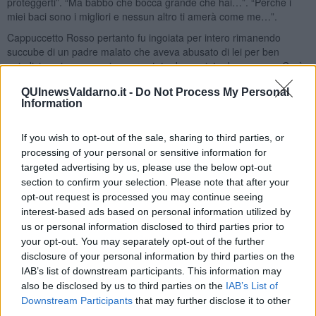
proteggerti”. “Ma babbo che bocca grande che hai…”. “Perché i
miei baci sono i migliori e nessun altro ti amerà come me…”.
Cappuccetto Rosso pertanto fu ingoiata per intero rimanendo
succube di un padre malato che aveva abusato di lei per ben
quindici anni senza mai essere stato denunciato da nessuno. Così
il lupo cattivo
soddisfatto di se viveva la sua vita in tutta
QUInewsValdarno.it -
Do Not Process My Personal
tranquillità senza il benché minimo senso di colpa. Cappuccetto
Information
Rosso oramai grande e autosufficiente viene via dalla casa
familiare e va a vivere da sola. Sopravvive alla meglio passando da
un letto a un altro con uomini sbagliati ma non riesce ad amarne
If you wish to opt-out of the sale, sharing to third parties, or
nessuno. Si rende conto di dover affrontare il problema e di farsi
processing of your personal or sensitive information for
aiutare intraprendendo un percorso psicologico.
targeted advertising by us, please use the below opt-out
section to confirm your selection. Please note that after your
A oggi non ha perdonato i suoi genitori poiché non si capacita di
opt-out request is processed you may continue seeing
come nemmeno la madre sia stata capace di vedere lo schifo che
interest-based ads based on personal information utilized by
aveva sotto gli occhi. Qualche anno fa incontra uno splendido
cacciatore. Se ne innamora perdutamente. L’uomo si accorge di
us or personal information disclosed to third parties prior to
quanto male abbia fatto il lupo cattivo a
Cappuccetto Rosso
e con
your opt-out. You may separately opt-out of the further
tutta la sua pazienza, l’ha aiutata a diventare sua moglie e la madre
disclosure of your personal information by third parties on the
dei suoi figli. Stanno vivendo, infatti, la loro storia con serenità e
IAB’s list of downstream participants. This information may
sano amore.
also be disclosed by us to third parties on the
IAB’s List of
Downstream Participants
that may further disclose it to other
Cappuccetto Rosso è diventata una donna attenta e la sua
third parties.