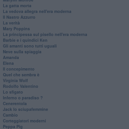
La gatta morta
La vedova allegra nell'era moderna
​Il Nastro Azzurro
La verità
Mary Poppins
La principessa sul pisello nell'era moderna
Barbie e i quindici Ken
Gli amanti sono tutti uguali
Neve sulla spiaggia
Amanda
Elena
Il concepimento
Quel che sembra è
Virginia Wolf
Rodolfo Valentino
Lo sfigato
Inferno o paradiso ?
Cenerentola
Jack lo sciupafemmine
Cambio
Corteggiatori moderni
Peppa Pig