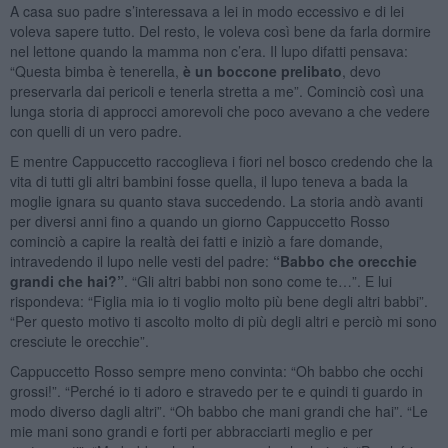
A casa suo padre s’interessava a lei in modo eccessivo e di lei
voleva sapere tutto. Del resto, le voleva così bene da farla dormire
nel lettone quando la mamma non c’era. Il lupo difatti pensava:
“Questa bimba è tenerella,
è un boccone prelibato
, devo
preservarla dai pericoli e tenerla stretta a me”. Cominciò così una
lunga storia di approcci amorevoli che poco avevano a che vedere
con quelli di un vero padre.
E mentre Cappuccetto raccoglieva i fiori nel bosco credendo che la
vita di tutti gli altri bambini fosse quella, il lupo teneva a bada la
moglie ignara su quanto stava succedendo. La storia andò avanti
per diversi anni fino a quando un giorno Cappuccetto Rosso
cominciò a capire la realtà dei fatti e iniziò a fare domande,
intravedendo il lupo nelle vesti del padre:
“Babbo che orecchie
grandi che hai?”
. “Gli altri babbi non sono come te…”. E lui
rispondeva: “Figlia mia io ti voglio molto più bene degli altri babbi”.
“Per questo motivo ti ascolto molto di più degli altri e perciò mi sono
cresciute le orecchie”.
Cappuccetto Rosso sempre meno convinta: “Oh babbo che occhi
grossi!”. “Perché io ti adoro e stravedo per te e quindi ti guardo in
modo diverso dagli altri”. “Oh babbo che mani grandi che hai”. “Le
mie mani sono grandi e forti per abbracciarti meglio e per