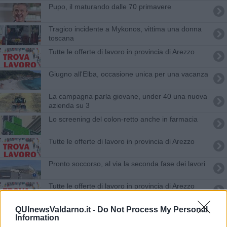
Pupo, il maturando dalle 70 primavere
Tragico incidente a Mykonos, vittima una donna
toscana
​Tutte le offerte di lavoro in provincia di Arezzo
Giugno all'Elba, occasione unica per una vacanza
La campagna parla giovane, under 40 una nuova
azienda su 3
Lo screening del colon-retto anche in farmacia
​Tutte le offerte di lavoro in provincia di Arezzo
Pronto soccorso, al via la seconda fase dei lavori
​Tutte le offerte di lavoro in provincia di Arezzo
Parto lampo nel bagno di casa ed ecco Ismaele
QUInewsValdarno.it -
Do Not Process My Personal
Information