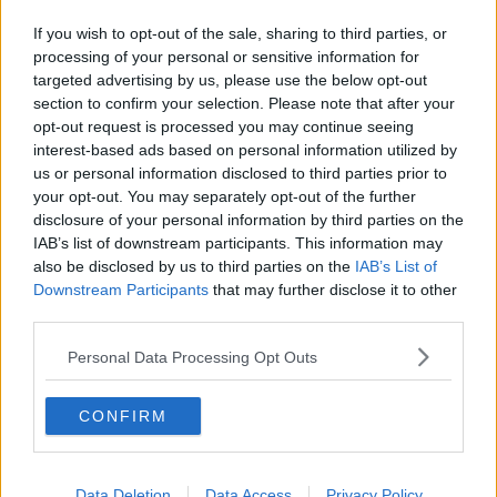
Nel venerdì di sciopero si fermano anche i treni
If you wish to opt-out of the sale, sharing to third parties, or
Sospetto caso di Chikungunya in Toscana
processing of your personal or sensitive information for
targeted advertising by us, please use the below opt-out
section to confirm your selection. Please note that after your
Guida all'uso corretto dei farmaci, un incontro
opt-out request is processed you may continue seeing
interest-based ads based on personal information utilized by
Elezioni, chiusa la prima giornata con affluenza a
us or personal information disclosed to third parties prior to
picco
your opt-out. You may separately opt-out of the further
Si nasce così, tre incontri per futuri genitori
disclosure of your personal information by third parties on the
IAB’s list of downstream participants. This information may
​Tutte le offerte di lavoro in provincia di Arezzo
also be disclosed by us to third parties on the
IAB’s List of
Downstream Participants
that may further disclose it to other
Elezioni comunali, le affluenze alle 12
third parties.
Amministrative, affluenza in calo alle 19
Personal Data Processing Opt Outs
​“Varchi in Vigna”: tra cantine, gusto e musica
CONFIRM
Tir carico di carta in fiamme sull'A1
Data Deletion
Data Access
Privacy Policy
San Giovanni celebra "Repubblica 80"