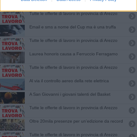
​Tutte le offerte di lavoro in provincia di Arezzo
Email e sms a nome del Cup ma è una truffa
​Tutte le offerte di lavoro in provincia di Arezzo
Laurea honoris causa a Ferruccio Ferragamo
​Tutte le offerte di lavoro in provincia di Arezzo
Al via il controllo aereo della rete elettrica
A San Giovanni i giovani talenti del Basket
​Tutte le offerte di lavoro in provincia di Arezzo
Oltre 20mila presenze per un’edizione da record
​Tutte le offerte di lavoro in provincia di Arezzo