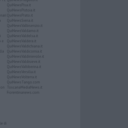
QuiNewsPisa.it
QuiNewsPistoia.it
nari
QuiNewsPrato.it
a
QuiNewsSiena.it
QuiNewsValbisenzio.it
QuiNewsValdarno.it
i
QuiNewsValdelsa.it
o e
QuiNewsValdera.it
QuiNewsValdichiana.it
lla
QuiNewsValdicornia.it
QuiNewsValdinievole.it
QuiNewsValdisieve.it
QuiNewsValtiberina.it
QuiNewsVersilia.it
QuiNewsVolterra.it
QuiNewsTango.com
Don
ToscanaMediaNews.it
Fiorentinanews.com
le di