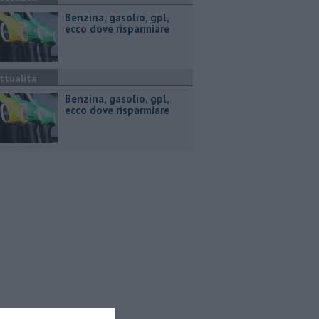
​Benzina, gasolio, gpl,
ecco dove risparmiare
ttualità
​Benzina, gasolio, gpl,
ecco dove risparmiare