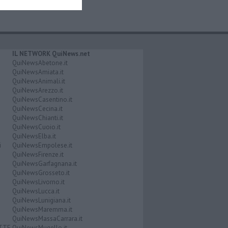
IL NETWORK QuiNews.net
QuiNewsAbetone.it
QuiNewsAmiata.it
QuiNewsAnimali.it
QuiNewsArezzo.it
QuiNewsCasentino.it
QuiNewsCecina.it
QuiNewsChianti.it
QuiNewsCuoio.it
QuiNewsElba.it
i
QuiNewsEmpolese.it
QuiNewsFirenze.it
QuiNewsGarfagnana.it
QuiNewsGrosseto.it
QuiNewsLivorno.it
QuiNewsLucca.it
QuiNewsLunigiana.it
QuiNewsMaremma.it
QuiNewsMassaCarrara.it
ATTE
QuiNewsMugello.it