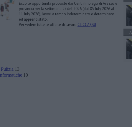
Ecco le opportunità proposte dai Centri Impiego di Arezzo e
provincia per la settimana 27 del 2026 (dal 05 July 2026 al
11 July 2026), lavori a tempo indeterminato e determinato
ed apprendistato.
Per vedere tutte le offerte di lavoro
CLICCA QUI
A
 Pulizia
13
Informatiche
10