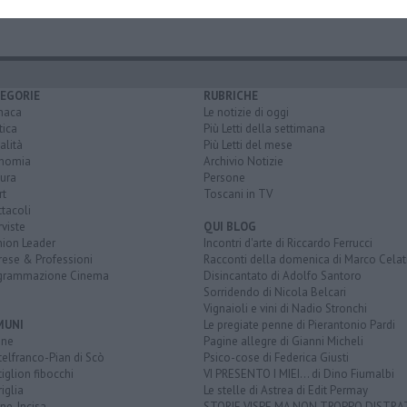
EGORIE
RUBRICHE
naca
Le notizie di oggi
tica
Più Letti della settimana
alità
Più Letti del mese
nomia
Archivio Notizie
ura
Persone
rt
Toscani in TV
tacoli
rviste
QUI BLOG
nion Leader
Incontri d'arte di Riccardo Ferrucci
rese & Professioni
Racconti della domenica di Marco Celat
grammazione Cinema
Disincantato di Adolfo Santoro
Sorridendo di Nicola Belcari
Vignaioli e vini di Nadio Stronchi
MUNI
Le pregiate penne di Pierantonio Pardi
ine
Pagine allegre di Gianni Micheli
elfranco-Pian di Scò
Psico-cose di Federica Giusti
iglion fibocchi
VI PRESENTO I MIEI... di Dino Fiumalbi
iglia
Le stelle di Astrea di Edit Permay
ine-Incisa
STORIE VISPE MA NON TROPPO DISTR