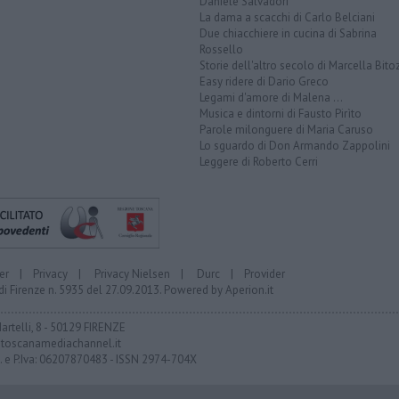
Daniele Salvadori
La dama a scacchi di Carlo Belciani
Due chiacchiere in cucina di Sabrina
Rossello
Storie dell'altro secolo di Marcella Bito
Easy ridere di Dario Greco
Legami d'amore di Malena ...
Musica e dintorni di Fausto Pirìto
Parole milonguere di Maria Caruso
Lo sguardo di Don Armando Zappolini
Leggere di Roberto Cerri
er
|
Privacy
|
Privacy Nielsen
|
Durc
|
Provider
di Firenze n. 5935 del 27.09.2013. Powered by
Aperion.it
Martelli, 8 - 50129 FIRENZE
toscanamediachannel.it
F. e P.Iva: 06207870483 - ISSN 2974-704X