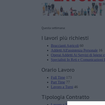
Questa settimana:
I lavori più richiesti
Braccianti Agricoli
60
Addetti All'assistenza Personale
16
Operai Addetti Ai Servizi di Igiene e
Specialisti In Reti e Comunicazioni 
Orario Lavoro
Full Time
173
Part Time
77
Lavoro a Turni
46
Tipologia Contratto
Lavoro a Tempo Determinato
352