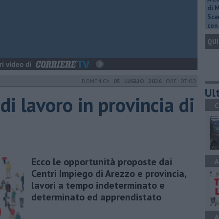
di 
Scar
con 
QUI
DOMENICA
05 LUGLIO 2026
ORE 07:00
Ult
 di lavoro in provincia di
C
Ecco le opportunità proposte dai
A
Centri Impiego di Arezzo e provincia,
lavori a tempo indeterminato e
determinato ed apprendistato
A