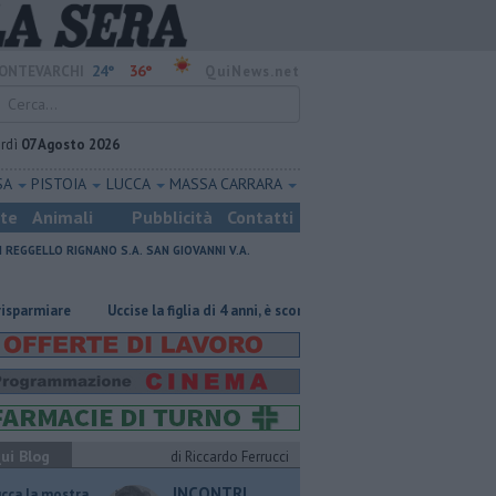
24°
36°
ONTEVARCHI
QuiNews.net
rdì
07 Agosto 2026
SA
PISTOIA
LUCCA
MASSA CARRARA
ste
Animali
Pubblicità
Contatti
I
REGGELLO
RIGNANO S.A.
SAN GIOVANNI V.A.
are
Uccise la figlia di 4 anni, è scomparso
​Tutte le offerte di lavor
ui Blog
di Riccardo Ferrucci
INCONTRI
ucca la mostra