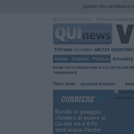
Questo sito contribuisce 
QUI
quotidiano online.
Percorso semplificat
TOSCANA
VALDARNO
AREZZO
CASENTINO
Home
Cronaca
Politica
Attualità
BUCINE
CASTELFRANCO-PIAN DI SCÒ
CASTIGLION FIB
TERRANUOVA B.
parso
​Tutte le offerte di lavoro in provincia di Arezzo
Tutti i titoli:
​Benzina, gas
Bonelli in spiaggia:
«Sembra di essere ai
Caraibi ma è il Po
senz'acqua. Perché