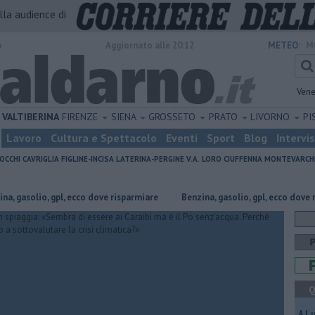
alla audience di
o
Aggiornato alle 20:12
METEO:
M
Vene
VALTIBERINA
FIRENZE
SIENA
GROSSETO
PRATO
LIVORNO
PI
Lavoro
Cultura e Spettacolo
Eventi
Sport
Blog
Intervi
OCCHI
CAVRIGLIA
FIGLINE-INCISA
LATERINA-PERGINE V.A.
LORO CIUFFENNA
MONTEVARCH
olio, gpl, ecco dove risparmiare
​Benzina, gasolio, gpl, ecco dove risparmi
Q
A L