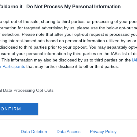
ldarno.it -
Do Not Process My Personal Information
 Contratto di Mestiere
10
to opt-out of the sale, sharing to third parties, or processing of your per
formation for targeted advertising by us, please use the below opt-out s
r selection. Please note that after your opt-out request is processed y
oro
della Regione Toscana non sarà più possibile accedere con
eing interest-based ads based on personal information utilized by us or
 offerte. L’accesso, come stabilito dal Decreto semplificazioni
utilizzo di SPID, CNS o CIE
disclosed to third parties prior to your opt-out. You may separately opt-
losure of your personal information by third parties on the IAB’s list of
. This information may also be disclosed by us to third parties on the
IA
Participants
that may further disclose it to other third parties.
oscana iscriviti alla
Newsletter QUInews - ToscanaMedia.
l Data Processing Opt Outs
amente nella tua casella di posta.
CONFIRM
Data Deletion
Data Access
Privacy Policy