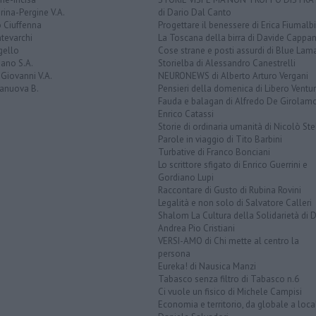
rina-Pergine V.A.
di Dario Dal Canto
 Ciuffenna
Progettare il benessere di Erica Fiumalbi
tevarchi
La Toscana della birra di Davide Cappan
gello
Cose strane e posti assurdi di Blue Lam
ano S.A.
Storielba di Alessandro Canestrelli
Giovanni V.A.
NEURONEWS di Alberto Arturo Vergani
ranuova B.
Pensieri della domenica di Libero Ventur
Fauda e balagan di Alfredo De Girolam
Enrico Catassi
Storie di ordinaria umanità di Nicolò Ste
Parole in viaggio di Tito Barbini
Turbative di Franco Bonciani
Lo scrittore sfigato di Enrico Guerrini e
Gordiano Lupi
Raccontare di Gusto di Rubina Rovini
Legalità e non solo di Salvatore Calleri
Shalom La Cultura della Solidarietà di 
Andrea Pio Cristiani
VERSI-AMO di Chi mette al centro la
persona
Eureka! di Nausica Manzi
Tabasco senza filtro di Tabasco n.6
Ci vuole un fisico di Michele Campisi
Economia e territorio, da globale a loca