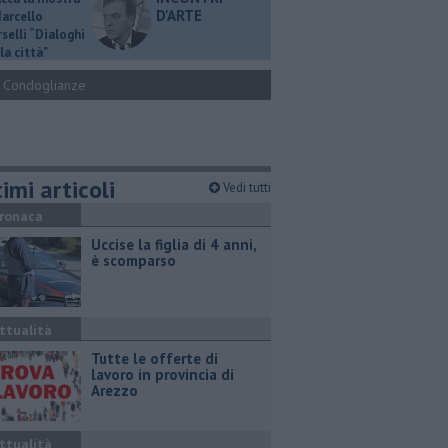
D'ARTE
Marcello
selli “Dialoghi
la città"
Condoglianze
imi articoli
Vedi tutti
ronaca
Uccise la figlia di 4 anni,
è scomparso
ttualità
​Tutte le offerte di
lavoro in provincia di
Arezzo
ttualità