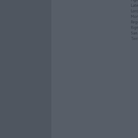
Late
Loro
Mon
Reg
Rign
San 
Ter