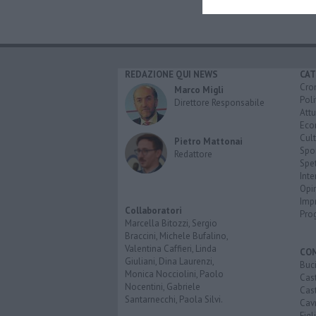
REDAZIONE QUI NEWS
CAT
Cro
Marco Migli
Poli
Direttore Responsabile
Attu
Eco
Cult
Pietro Mattonai
Spo
Redattore
Spet
Inte
Opi
Imp
Collaboratori
Pro
Marcella Bitozzi, Sergio
Braccini, Michele Bufalino,
Valentina Caffieri, Linda
CO
Giuliani, Dina Laurenzi,
Buc
Monica Nocciolini, Paolo
Cast
Nocentini, Gabriele
Cast
Santarnecchi, Paola Silvi.
Cavr
Figl