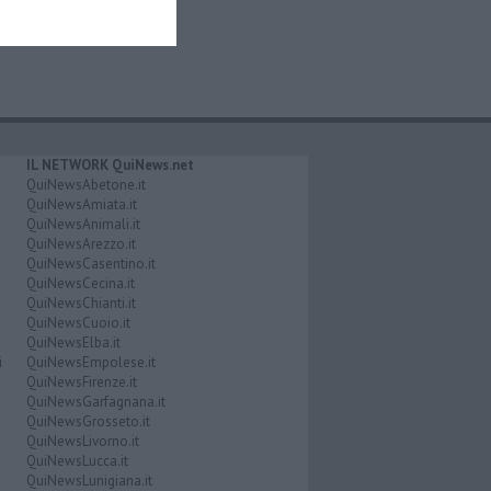
IL NETWORK QuiNews.net
QuiNewsAbetone.it
QuiNewsAmiata.it
QuiNewsAnimali.it
QuiNewsArezzo.it
QuiNewsCasentino.it
QuiNewsCecina.it
QuiNewsChianti.it
QuiNewsCuoio.it
QuiNewsElba.it
i
QuiNewsEmpolese.it
QuiNewsFirenze.it
QuiNewsGarfagnana.it
QuiNewsGrosseto.it
QuiNewsLivorno.it
QuiNewsLucca.it
QuiNewsLunigiana.it