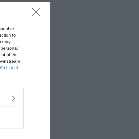
sonal or
ection to
ou may
 personal
out of the
 downstream
B’s List of