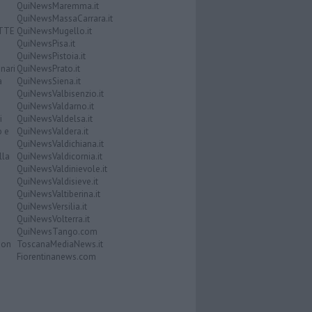
QuiNewsMaremma.it
QuiNewsMassaCarrara.it
ATTE
QuiNewsMugello.it
QuiNewsPisa.it
QuiNewsPistoia.it
nari
QuiNewsPrato.it
a
QuiNewsSiena.it
QuiNewsValbisenzio.it
QuiNewsValdarno.it
i
QuiNewsValdelsa.it
o e
QuiNewsValdera.it
QuiNewsValdichiana.it
lla
QuiNewsValdicornia.it
QuiNewsValdinievole.it
QuiNewsValdisieve.it
QuiNewsValtiberina.it
QuiNewsVersilia.it
QuiNewsVolterra.it
QuiNewsTango.com
Don
ToscanaMediaNews.it
Fiorentinanews.com