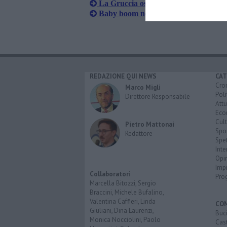
La Gruccia ospedale di Primo Livello
Baby boom negli ospedali di Arezzo 
REDAZIONE QUI NEWS
CAT
Cro
Marco Migli
Poli
Direttore Responsabile
Attu
Eco
Cult
Pietro Mattonai
Spo
Redattore
Spet
Inte
Opi
Imp
Collaboratori
Pro
Marcella Bitozzi, Sergio
Braccini, Michele Bufalino,
Valentina Caffieri, Linda
CO
Giuliani, Dina Laurenzi,
Buc
Monica Nocciolini, Paolo
Cast