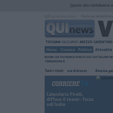
Questo sito contribuisce 
QUI
quotidiano online.
Percorso semplificat
TOSCANA
VALDARNO
AREZZO
CASENTINO
Home
Cronaca
Politica
Attualità
BUCINE
CASTELFRANCO-PIAN DI SCÒ
CASTIGLION FIB
TERRANUOVA B.
​Tutte le offerte di lavoro in provincia di Arezzo
Tutti i titoli:
​Benzina, gasolio, gp
Calendario Pirelli,
diffuso il teaser: focus
sull'India