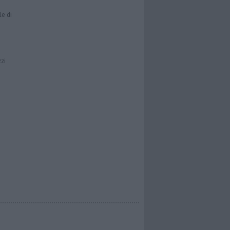
le di
zzi