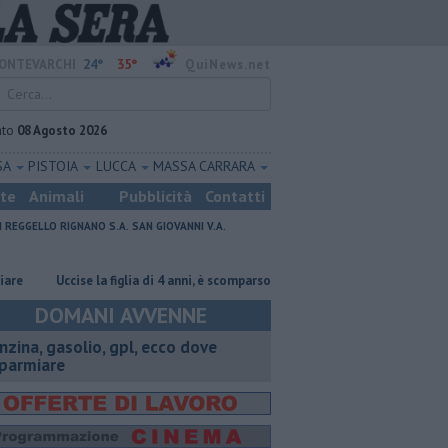
24°
35°
ONTEVARCHI
QuiNews.net
ato
08 Agosto 2026
SA
PISTOIA
LUCCA
MASSA CARRARA
ste
Animali
Pubblicità
Contatti
I
REGGELLO
RIGNANO S.A.
SAN GIOVANNI V.A.
Uccise la figlia di 4 anni, è scomparso
​Tutte le offerte di lavoro in pro
DOMANI AVVENNE
enzina, gasolio, gpl, ecco dove
sparmiare