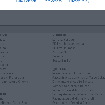
Data Deletion
Data Access
Privacy Policy
e Valdarno
EGORIE
RUBRICHE
naca
Le notizie di oggi
tica
Più Letti della settimana
alità
Più Letti del mese
nomia
Archivio Notizie
ura
Persone
rt
Toscani in TV
tacoli
rviste
QUI BLOG
nion Leader
Incontri d'arte di Riccardo Ferrucci
rese & Professioni
Racconti della domenica di Marco Celat
grammazione Cinema
Disincantato di Adolfo Santoro
Sorridendo di Nicola Belcari
Vignaioli e vini di Nadio Stronchi
MUNI
Le pregiate penne di Pierantonio Pardi
ine
Pagine allegre di Gianni Micheli
elfranco-Pian di Scò
Psico-cose di Federica Giusti