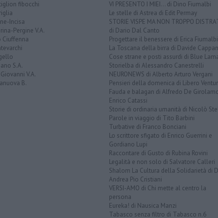
iglion fibocchi
VI PRESENTO I MIEI... di Dino Fiumalbi
iglia
Le stelle di Astrea di Edit Permay
ine-Incisa
STORIE VISPE MA NON TROPPO DISTR
rina-Pergine V.A.
di Dario Dal Canto
 Ciuffenna
Progettare il benessere di Erica Fiumalbi
tevarchi
La Toscana della birra di Davide Cappan
gello
Cose strane e posti assurdi di Blue Lam
ano S.A.
Storielba di Alessandro Canestrelli
Giovanni V.A.
NEURONEWS di Alberto Arturo Vergani
ranuova B.
Pensieri della domenica di Libero Ventur
Fauda e balagan di Alfredo De Girolam
Enrico Catassi
Storie di ordinaria umanità di Nicolò Ste
Parole in viaggio di Tito Barbini
Turbative di Franco Bonciani
Lo scrittore sfigato di Enrico Guerrini e
Gordiano Lupi
Raccontare di Gusto di Rubina Rovini
Legalità e non solo di Salvatore Calleri
Shalom La Cultura della Solidarietà di 
Andrea Pio Cristiani
VERSI-AMO di Chi mette al centro la
persona
Eureka! di Nausica Manzi
Tabasco senza filtro di Tabasco n.6