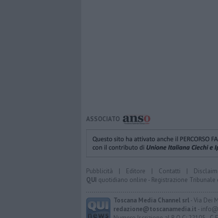
ASSOCIATO
Pubblicità
|
Editore
|
Contatti
|
Disclaim
QUI
quotidiano online - Registrazione Tribunale 
Toscana Media Channel srl
- Via Dei 
redazione@toscanamedia.it
- info@
Numero Iscrizione al R.O.C: 22105 - C.