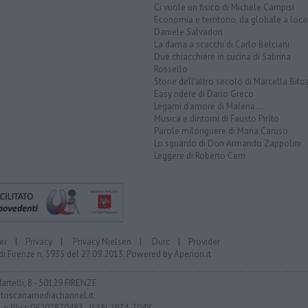
Ci vuole un fisico di Michele Campisi
Economia e territorio, da globale a loca
Daniele Salvadori
La dama a scacchi di Carlo Belciani
Due chiacchiere in cucina di Sabrina
Rossello
Storie dell'altro secolo di Marcella Bito
Easy ridere di Dario Greco
Legami d'amore di Malena ...
Musica e dintorni di Fausto Pirìto
Parole milonguere di Maria Caruso
Lo sguardo di Don Armando Zappolini
Leggere di Roberto Cerri
er
|
Privacy
|
Privacy Nielsen
|
Durc
|
Provider
di Firenze n. 5935 del 27.09.2013. Powered by
Aperion.it
Martelli, 8 - 50129 FIRENZE
toscanamediachannel.it
F. e P.Iva: 06207870483 - ISSN 2974-704X