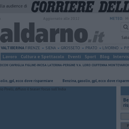
alla audience di
o
Aggiornato alle 20:12
METEO:
M
Sab
VALTIBERINA
FIRENZE
SIENA
GROSSETO
PRATO
LIVORNO
PI
Lavoro
Cultura e Spettacolo
Eventi
Sport
Blog
Intervi
OCCHI
CAVRIGLIA
FIGLINE-INCISA
LATERINA-PERGINE V.A.
LORO CIUFFENNA
MONTEVARCH
l, ecco dove risparmiare
​Benzina, gasolio, gpl, ecco dove risparmiare
​B
ri