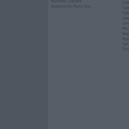
Nocentini, Gabriele
Cast
Santarnecchi, Paola Silvi.
Cavr
Figl
Late
Loro
Mon
Reg
Rign
San 
Ter