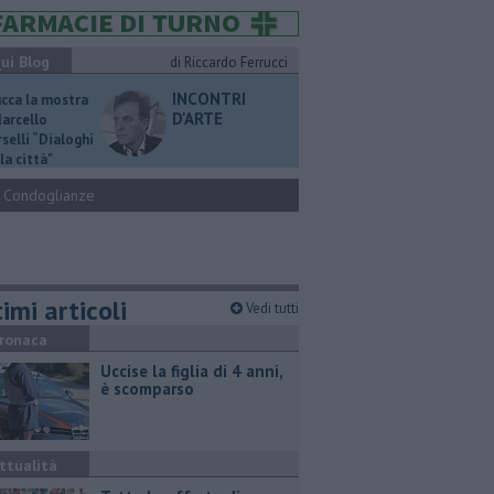
ui Blog
di Riccardo Ferrucci
INCONTRI
ucca la mostra
D'ARTE
Marcello
selli “Dialoghi
la città"
Condoglianze
imi articoli
Vedi tutti
ronaca
Uccise la figlia di 4 anni,
è scomparso
ttualità