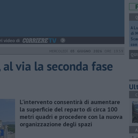
Q
A L
di 
Scar
con 
MERCOLEDÌ
03 GIUGNO 2026
ORE 19:59
QUI
 al via la seconda fase
Ult
C
L'intervento consentirà di aumentare
la superficie del reparto di circa 100
metri quadri e procedere con la nuova
organizzazione degli spazi
A