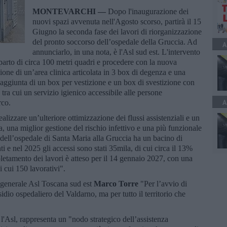
MONTEVARCHI —
Dopo l'inaugurazione dei
nuovi spazi avvenuta nell'Agosto scorso, partirà il 15
Giugno la seconda fase dei lavori di riorganizzazione
del pronto soccorso dell’ospedale della Gruccia. Ad
A
annunciarlo, in una nota, è l'Asl sud est. L'intervento
eparto di circa 100 metri quadri e procedere con la nuova
ione di un’area clinica articolata in 3 box di degenza e una
l’aggiunta di un box per vestizione e un box di svestizione con
 tra cui un servizio igienico accessibile alle persone
A
rco.
ealizzare un’ulteriore ottimizzazione dei flussi assistenziali e un
a, una miglior gestione del rischio infettivo e una più funzionale
 dell’ospedale di Santa Maria alla Gruccia ha un bacino di
ti e nel 2025 gli accessi sono stati 35mila, di cui circa il 13%
letamento dei lavori è atteso per il 14 gennaio 2027, con una
i cui 150 lavorativi".
e generale Asl Toscana sud est
Marco Torre
"Per l’avvio di
esidio ospedaliero del Valdarno, ma per tutto il territorio che
'Asl, rappresenta un "nodo strategico dell’assistenza