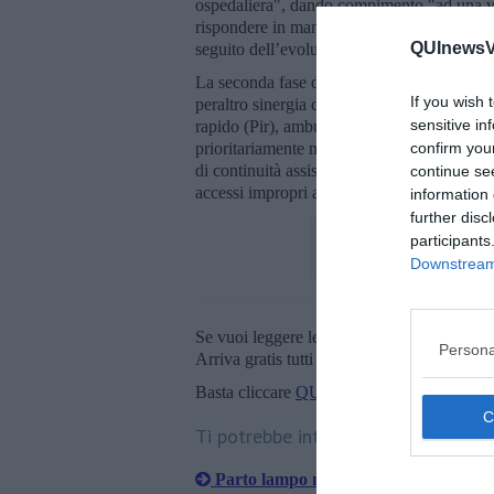
ospedaliera", dando compimento "ad una vis
rispondere in maniera efficiente ed efficace
QUInewsVa
seguito dell’evoluzione della domanda di sal
La seconda fase del progetto di riorganizz
If you wish 
peraltro sinergia con la progressiva attivaz
sensitive in
rapido (Pir), ambulatori avanzati dedicati al
prioritariamente mediato da Numero Europ
confirm you
di continuità assistenziale che orienta i citt
continue se
accessi impropri al pronto soccorso.
information 
further disc
participants
Downstream 
Se vuoi leggere le notizie principali della T
Persona
Arriva gratis tutti i giorni alle 20:00 dirett
Basta cliccare
QUI
Ti potrebbe interessare anche:
Parto lampo nel bagno di casa ed ecc