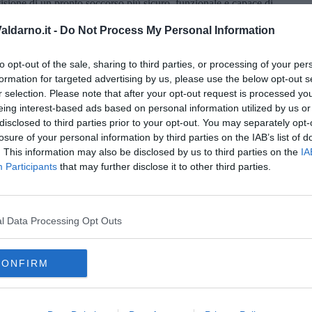
ione di un pronto soccorso più sicuro, funzionale e capace di
 alle sollecitazioni a cui ogni giorno è sottoposto, anche a
ldarno.it -
Do Not Process My Personal Information
ute che proviene dai cittadini e dalle cittadine".
azione del Pronto soccorso dell’ospedale della Gruccia trova
to opt-out of the sale, sharing to third parties, or processing of your per
ione, all’interno delle Case della comunità, dei Punti di intervento
formation for targeted advertising by us, please use the below opt-out s
le prestazioni sanitarie non differibili con accesso
eo Armonizzato (NEA) 116117, la centrale operativa regionale
r selection. Please note that after your opt-out request is processed y
adini verso il servizio più appropriato, contribuendo a ridurre gli
eing interest-based ads based on personal information utilized by us or
disclosed to third parties prior to your opt-out. You may separately opt-
losure of your personal information by third parties on the IAB’s list of
. This information may also be disclosed by us to third parties on the
IA
Participants
that may further disclose it to other third parties.
oscana iscriviti alla
Newsletter QUInews - ToscanaMedia.
l Data Processing Opt Outs
amente nella tua casella di posta.
CONFIRM
o Ismaele