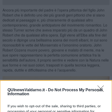
Ancora più importante del padre è l’opera pittorica del figlio John
Robert che è definito uno dei più grandi geni pittorici che si siano
dedicati al paesaggio e, più chiaramente di qualsiasi altro
contemporaneo, grande anticipatore del movimento romantico. Lo
stesso Turner scrive che aveva imparato più da un quadro di John
Robert che da qualsiasi altra opera. Egli viene all’Elba alla fine del
secolo e dipinge una bellissima scena dei monti elbani, in cui sono
riconoscibili le vette del Monserrato e l’omonimo oratorio. John
Robert Cozens muore povero, giovane e malato di mente, ma le
sue opere rappresentano la perfetta comunione artistica fra la
sensibilità dell’autore, il proprio sentire e vedere con la Natura nelle
sue forme e nei suoi colori, trasposti in quella tecnica leggera,
rapida, duttile e difficilissima che è l’acquerello.
QUInewsValdarno.it -
Do Not Process My Personal
Information
If you wish to opt-out of the sale, sharing to third parties, or
processing of your personal or sensitive information for