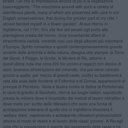
strade. Ciò che lo impressiona ancora di più è la vegetazione
lussureggiante: “The mountains around with such a variety of
odoriferous plants, many of which are preserved with care in our
English conservatories, that during the greater part of my ride, I
almost fancied myself in a flower garden”. Al suo ritorno in
Inghilterra, nel 1791, fino alla fine del secolo egli porta alla
piantagione creata dal nonno, circa novantamila alberi di
straordinaria varietà, creando così uno degli alboreti più importanti
d’Europa. Spirito romantico e quindi contemporaneamente grande
amante delle antichità e della natura, disegna otto stampe: la Torre
del Giove, il Poggio, le Grotte, le Miniere di Rio, attorno a
quest’ultima nota che circa 220 fra uomini e ragazzi con decine di
asini, lavorano all’estrazione del minerale, che poi viene caricato
grezzo a spalla, per mezzo di grandi ceste, (coffe) su bastimenti a
vela alla volta delle fonderie di Follonica e di Cornia, appartenenti al
principe di Piombino. Visita e illustra inoltre le Saline di Portoferraio,
le cave di granito di Seccheto, ritorna sui luoghi visitati, soprattutto
presso le miniere dove è incuriosito dai metodi di lavoro estrattivo e
dove mette per scritto delle riflessioni che sono una forma di
anticipazione letteraria di quello che in Inghilterra diventerà il
‘welfare state’, esprimendo e anticipando riflessioni protosocialiste
attorno al modo di vivere e al lavoro delle classi ‘povere’. A Rio egli
nota che la popolazione è esente dal pagamento delle tasse e ha