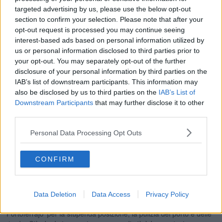
targeted advertising by us, please use the below opt-out
section to confirm your selection. Please note that after your
opt-out request is processed you may continue seeing
interest-based ads based on personal information utilized by
us or personal information disclosed to third parties prior to
your opt-out. You may separately opt-out of the further
disclosure of your personal information by third parties on the
IAB’s list of downstream participants. This information may
also be disclosed by us to third parties on the
IAB’s List of
Sir John Coalt Hoare, View of Porto Longone
Downstream Participants
that may further disclose it to other
Altro personaggio singolare e molto interessante è l’inglese Sir
third parties.
Richard Colt Hoare che giunge all’Elba, dopo una breve visita ai
luoghi etruschi della Toscana, Volterra e Populonia. Sbarcato a Rio
Personal Data Processing Opt Outs
Marina, con una lettera di presentazione per la famiglia Pellegrini,
che ha preparato la sua sistemazione, si trattiene all’isola per circa
dieci giorni, lasciando testimonianza scritta e dipinta delle sue
CONFIRM
escursioni. Il giovane baronetto, figlio e nipote di una delle famiglie
più ricche e più in vista di Londra, è al suo secondo ‘tour’ in Europa
meridionale e questa volta egli viaggia senza una guida poiché ha
ormai imparato sufficientemente bene la nostra lingua tanto da
Data Deletion
Data Access
Privacy Policy
potersi muovere in autonomia. Riceve un’ottima impressione di
‘Portoferrajo’ per la stupenda posizione, la pulizia del porto e delle