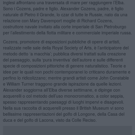
inglesi affrontano una traversata di mare per raggiungere l’Elba.
Sono i Cozens, padre e figlio. Alexander Cozens, padre, è figlio
naturale di Pietro il Grande, lo czar di tutte le Russie, nato da una
relazione con Mary Davemport moglie di Richard Cozens,
costruttore navale invitato alla corte imperiale di San Pietroburgo
per l’allestimento della flotta militare e commerciale imperiale russa.
Cozens, promotore di esposizioni pubbliche di opere di artisti,
realizzate nelle sale della Royal Society of Arts, è l’anticipatore del
metodo detto ‘a macchia’; pubblica diversi trattati sulla creazione
del paesaggio, sulla ‘pura inventiva’ dell’autore e sulle differenti
specie di composizioni pittoriche di genere naturalistico. Teorie e
idee per le quali non pochi contemporanei lo criticano duramente e
perfino lo ridicolizzano; mentre grandi artisti come John Constable
e William Turner traggono grande ispirazione da quelle lezioni.
Alexander soggiorna all’Elba diverse settimane, e dipinge con
acquerelli o col metodo dell’uso monocromatico, a color seppia,
spesso rappresentando paesaggi di luoghi impervi e disagevoli.
Nella sua raccolta di acquerelli presso il British Museum vi sono
bellissime rappresentazioni del golfo di Longone, della Casa del
duca e del golfo di Lacona, visto da Colle Reciso.