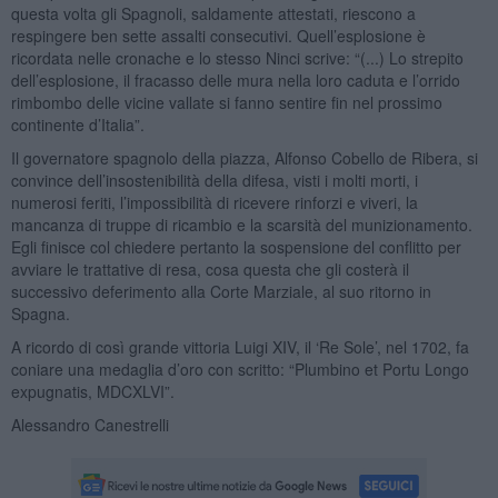
questa volta gli Spagnoli, saldamente attestati, riescono a
respingere ben sette assalti consecutivi. Quell’esplosione è
ricordata nelle cronache e lo stesso Ninci scrive: “(...) Lo strepito
dell’esplosione, il fracasso delle mura nella loro caduta e l’orrido
rimbombo delle vicine vallate si fanno sentire fin nel prossimo
continente d’Italia”.
Il governatore spagnolo della piazza, Alfonso Cobello de Ribera, si
convince dell’insostenibilità della difesa, visti i molti morti, i
numerosi feriti, l’impossibilità di ricevere rinforzi e viveri, la
mancanza di truppe di ricambio e la scarsità del munizionamento.
Egli finisce col chiedere pertanto la sospensione del conflitto per
avviare le trattative di resa, cosa questa che gli costerà il
successivo deferimento alla Corte Marziale, al suo ritorno in
Spagna.
A ricordo di così grande vittoria Luigi XIV, il ‘Re Sole’, nel 1702, fa
coniare una medaglia d’oro con scritto: “Plumbino et Portu Longo
expugnatis, MDCXLVI”.
Alessandro Canestrelli