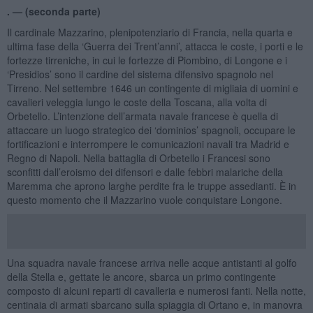
. —
(seconda parte)
Il cardinale Mazzarino, plenipotenziario di Francia, nella quarta e
ultima fase della ‘Guerra dei Trent’anni’, attacca le coste, i porti e le
fortezze tirreniche, in cui le fortezze di Piombino, di Longone e i
‘Presidios’ sono il cardine del sistema difensivo spagnolo nel
Tirreno. Nel settembre 1646 un contingente di migliaia di uomini e
cavalieri veleggia lungo le coste della Toscana, alla volta di
Orbetello. L’intenzione dell’armata navale francese è quella di
attaccare un luogo strategico dei ‘dominios’ spagnoli, occupare le
fortificazioni e interrompere le comunicazioni navali tra Madrid e
Regno di Napoli. Nella battaglia di Orbetello i Francesi sono
sconfitti dall’eroismo dei difensori e dalle febbri malariche della
Maremma che aprono larghe perdite fra le truppe assedianti. È in
questo momento che il Mazzarino vuole conquistare Longone.
Una squadra navale francese arriva nelle acque antistanti al golfo
della Stella e, gettate le ancore, sbarca un primo contingente
composto di alcuni reparti di cavalleria e numerosi fanti. Nella notte,
centinaia di armati sbarcano sulla spiaggia di Ortano e, in manovra