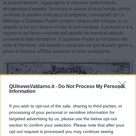
di accerchiamento, raggiungono le vicinanze della fortezza,
stringendola d’assedio. Terminato lo sbarco di circa tremila uomini,
centinaia di cavalli e molti pezzi di artiglieria, i marescialli De La
Milleraye e Duplessis-Praslin portano l’attacco alla fortezza, in un
assedio la cui eco risuona in tutte le corti europee. A protezione e a
copertura del fianco orientale dell’assedio da eventuali attacchi
provenienti dalla terraferma, il Duplessis-Praslin si reimbarca alla
volta di Piombino, che assedia e conquista nel giro di pochi giorni e,
prima di ritornare all’Elba lasciando un forte contingente.
QUInewsValdarno.it -
Do Not Process My Personal
Information
If you wish to opt-out of the sale, sharing to third parties, or
processing of your personal or sensitive information for
targeted advertising by us, please use the below opt-out
section to confirm your selection. Please note that after your
opt-out request is processed you may continue seeing