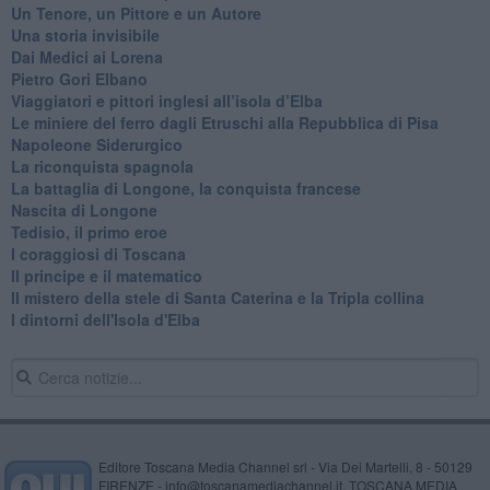
​Un Tenore, un Pittore e un Autore
Una storia invisibile
Dai Medici ai Lorena
​Pietro Gori Elbano
​Viaggiatori e pittori inglesi all’isola d’Elba
Le miniere del ferro dagli Etruschi alla Repubblica di Pisa
​Napoleone Siderurgico
​La riconquista spagnola
​La battaglia di Longone, la conquista francese
Nascita di Longone
Tedisio, il primo eroe
I coraggiosi di Toscana
Il principe e il matematico
Il mistero della stele di Santa Caterina e la Tripla collina
I dintorni dell'Isola d'Elba
Editore Toscana Media Channel srl - Via Dei Martelli, 8 - 50129
FIRENZE - info@toscanamediachannel.it. TOSCANA MEDIA