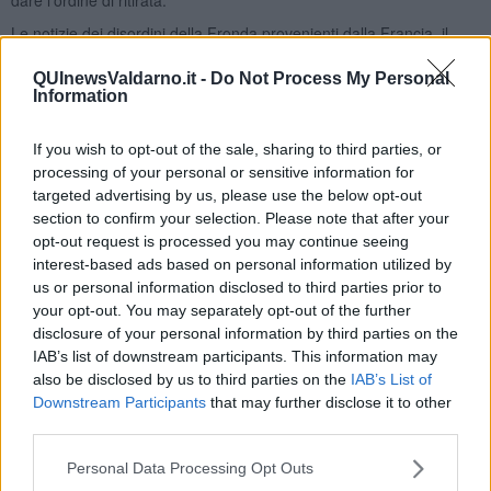
Le notizie dei disordini della Fronda provenienti dalla Francia, il
problema di non essere stati pagati da molti mesi sollevato dalle
truppe e da alcuni ufficiali con la minaccia di uscire dalla fortezza e
QUInewsValdarno.it -
Do Not Process My Personal
Information
consegnarsi ai nemici, se non fosse stata presto trovata una
soluzione onorevole, costringono il generale francese alla resa.
If you wish to opt-out of the sale, sharing to third parties, or
Il giorno stabilito il De Nouailles, con circa settecento uomini dei
processing of your personal or sensitive information for
millecinquecento che formavano la guarnigione, con armi, bagagli,
targeted advertising by us, please use the below opt-out
bandiere e ‘a tamburo battente’, esce dal Forte di San Giacomo
con al seguito diversi carri con circa trecento fra feriti gravi e
section to confirm your selection. Please note that after your
infermi. I Francesi ricevono l’onore delle armi dalle truppe schierate
opt-out request is processed you may continue seeing
e si imbarcano sui legni spagnoli alla volta della patria: così finisce il
interest-based ads based on personal information utilized by
quadriennale possedimento della fortezza di Longone da parte dei
us or personal information disclosed to third parties prior to
gigli di Francia.
your opt-out. You may separately opt-out of the further
disclosure of your personal information by third parties on the
Gli ispano-napoletani, vista l’esperienza delle due battaglie di
IAB’s list of downstream participants. This information may
Longone, si affrettano a costruire un contrafforte dal quale sia
also be disclosed by us to third parties on the
IAB’s List of
possibile bloccare qualsiasi tentativo di forzare l’insenatura col
Downstream Participants
that may further disclose it to other
fuoco incrociato dei cannoni dei due forti: la nuova fortezza prende
third parties.
il nome dal suo costruttore, Forte Focardo.
Personal Data Processing Opt Outs