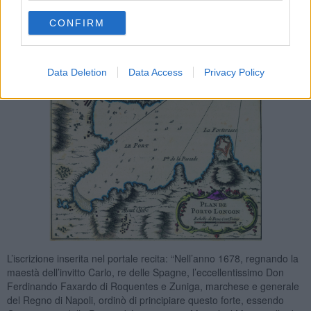
CONFIRM
Data Deletion
Data Access
Privacy Policy
L’iscrizione inserita nel portale recita: “Nell’anno 1678, regnando la
maestà dell’invitto Carlo, re delle Spagne, l’eccellentissimo Don
Ferdinando Faxardo di Roquentes e Zuniga, marchese e generale
del Regno di Napoli, ordinò di principiare questo forte, essendo