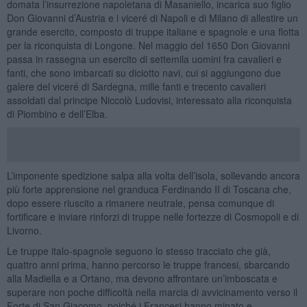
domata l’insurrezione napoletana di Masaniello, incarica suo figlio
Don Giovanni d’Austria e i viceré di Napoli e di Milano di allestire un
grande esercito, composto di truppe italiane e spagnole e una flotta
per la riconquista di Longone. Nel maggio del 1650 Don Giovanni
passa in rassegna un esercito di settemila uomini fra cavalieri e
fanti, che sono imbarcati su diciotto navi, cui si aggiungono due
galere del viceré di Sardegna, mille fanti e trecento cavalieri
assoldati dal principe Niccolò Ludovisi, interessato alla riconquista
di Piombino e dell’Elba.
L’imponente spedizione salpa alla volta dell’isola, sollevando ancora
più forte apprensione nel granduca Ferdinando II di Toscana che,
dopo essere riuscito a rimanere neutrale, pensa comunque di
fortificare e inviare rinforzi di truppe nelle fortezze di Cosmopoli e di
Livorno.
Le truppe italo-spagnole seguono lo stesso tracciato che già,
quattro anni prima, hanno percorso le truppe francesi, sbarcando
alla Madiella e a Ortano, ma devono affrontare un’imboscata e
superare non poche difficoltà nella marcia di avvicinamento verso il
Forte di San Giacomo, poiché i Francesi hanno minato e