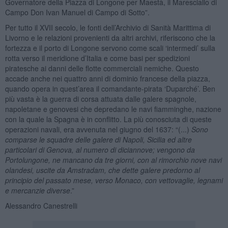
Governatore della Piazza di Longone per Maestà, il Maresciallo di
Campo Don Ivan Manuel di Campo di Sotto”.
Per tutto il XVII secolo, le fonti dell’Archivio di Sanità Marittima di
Livorno e le relazioni provenienti da altri archivi, riferiscono che la
fortezza e il porto di Longone servono come scali ‘intermedi’ sulla
rotta verso il meridione d’Italia e come basi per spedizioni
piratesche ai danni delle flotte commerciali nemiche. Questo
accade anche nei quattro anni di dominio francese della piazza,
quando opera in quest’area il comandante-pirata ‘Duparché’. Ben
più vasta è la guerra di corsa attuata dalle galere spagnole,
napoletane e genovesi che depredano le navi fiamminghe, nazione
con la quale la Spagna è in conflitto. La più conosciuta di queste
operazioni navali, era avvenuta nel giugno del 1637: “(...)
Sono
comparse le squadre delle galere di Napoli, Sicilia ed altre
particolari di Genova, al numero di diciannove; vengono da
Portolungone, ne mancano da tre giorni, con al rimorchio nove navi
olandesi, uscite da Amstradam, che dette galere predorno al
principio del passato mese, verso Monaco, con vettovaglie, legnami
e mercanzie diverse
.”
Alessandro Canestrelli