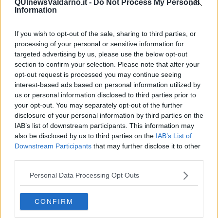
abbondante olio di semi, per qualche minuto. Scolate e tenete da
QUInewsValdarno.it -
Do Not Process My Personal
Information
parte, salando leggermente.
Frullate la ricotta con la ricotta salata e inserite la mousse in una
If you wish to opt-out of the sale, sharing to third parties, or
sac a poche con beccuccio piccolo a stella.
processing of your personal or sensitive information for
Lessate la pasta in abbondante acqua salata (i paccheri sono 12
targeted advertising by us, please use the below opt-out
ma sicuramente almeno un paio si romperanno in cottura).
section to confirm your selection. Please note that after your
Componete il piatto disponendo una cucchiaiata abbondante di
opt-out request is processed you may continue seeing
marmellata piccante di pomodoro, appoggiate sopra i paccheri che
interest-based ads based on personal information utilized by
riempirete di mousse alla ricotta salata, disponete infine le
us or personal information disclosed to third parties prior to
melanzane fritte sul piatto e guarnite con una foglia di basilico.
your opt-out. You may separately opt-out of the further
disclosure of your personal information by third parties on the
Il contrasto fra la sapidità della ricotta salata e le melanzane fritte,
IAB’s list of downstream participants. This information may
con la marmellata dolce ma piccante di pomodoro è una vera
also be disclosed by us to third parties on the
IAB’s List of
delizia. Vi pentirete di non averne preparate una dose doppia!
Downstream Participants
that may further disclose it to other
Rubina Rovini
third parties.
Personal Data Processing Opt Outs
CONFIRM
Se vuoi leggere le notizie principali della Toscana iscriviti alla