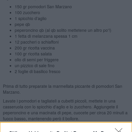
150 gr pomodori San Marzano
100 zucchero
1 spicchio d'aglio
pepe qb
peperoncino qb (al qb solito mettetene un altro po'!)
1 fetta di melanzana spessa 1 cm
12 paccheri o schiaffoni
200 gr ricotta vaccina
100 gr ricotta salata
olio di semi per friggere
un pizzico di sale fino
2 foglie di basilico fresco
Prima di tutto preparate la marmellata piccante di pomodori San
Marzano.
Lavate i pomodori e tagliateli a cubetti piccoli, mettete in una
casseruola con lo spicchio d'aglio e lo zucchero. Aggiungete il
peperoncino e una macinata di pepe, cuocete per circa 20 minuti a
fuoco basso, mantenendo però il bollore.
Tagliate la fetta di melanzana a dadini piccoli e friggeteli in