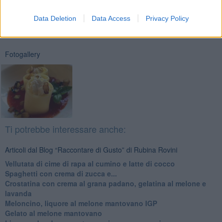
Newsletter QUInews - ToscanaMedia.
Arriva gratis tutti i giorni
alle 20:00 direttamente nella tua casella di posta.
Data Deletion
Data Access
Privacy Policy
Basta cliccare
QUI
Fotogallery
Ti potrebbe interessare anche:
Articoli dal Blog “Raccontare di Gusto” di Rubina Rovini
Vellutata di cime di rapa al cumino e latte di cocco
Spaghetti con crema di zucca e...
Crostatina con crema al grana padano, gelatina al melone e
lavanda
Meloncino, liquore al melone mantovano IGP
Gelato al melone mantovano