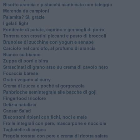
Risotto arancia e pistacchi mantecato con taleggio
Merenda da campioni
Palamita? Sì, grazie
I gelati light
Fondente di patata, caprino e germogli di porro
Torretta con crostini piccanti e pesto di broccoli
Brunoise di zucchine con yogurt e senape
Carciofo nel carciofo, al profumo di arancia
Bianco su bianco
Zuppa di porri e birra
Strascinati di grano arso su crema di cavolo nero
Focaccia barese
Gratin vegano al curry
Crema di zucca e poché al gorgonzola
Panbrioche semintegrale alle bacche di goji
Fingerfood tricolore
Delizia natalizia
Caesar Salad
Biscottoni ripieni con fichi, noci e mele
Frolle integrali con pere, mascarpone e nocciole
Tagliatelle di crepes
Fregola tostata con pere e crema di ricotta salata