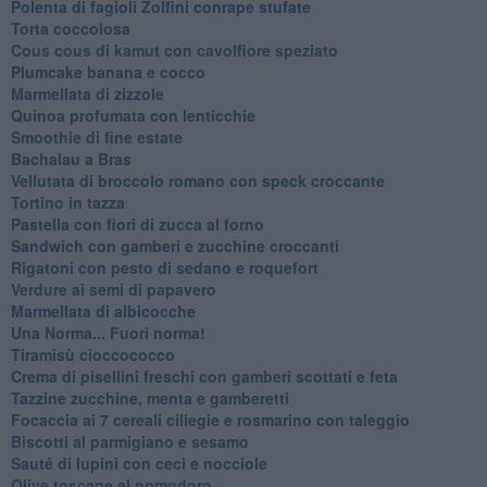
Polenta di fagioli Zolfini conrape stufate
Torta coccolosa
Cous cous di kamut con cavolfiore speziato
Plumcake banana e cocco
Marmellata di zizzole
Quinoa profumata con lenticchie
Smoothie di fine estate
Bachalau a Bras
Vellutata di broccolo romano con speck croccante
Tortino in tazza
Pastella con fiori di zucca al forno
Sandwich con gamberi e zucchine croccanti
Rigatoni con pesto di sedano e roquefort
Verdure ai semi di papavero
Marmellata di albicocche
Una Norma... Fuori norma!
Tiramisù cioccococco
Crema di pisellini freschi con gamberi scottati e feta
Tazzine zucchine, menta e gamberetti
Focaccia ai 7 cereali ciliegie e rosmarino con taleggio
Biscotti al parmigiano e sesamo
Sauté di lupini con ceci e nocciole
Olive toscane al pomodoro