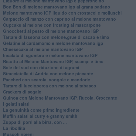
Liquore al melone mantovano igp e peperoncino
Bon Bon di melone mantovano igp al grana padano
Melone mantovano IGP liquido con crostacei e molluschi
Carpaccio di manzo con caprino al melone mantovano
Cupcake al melone con frosting al mascarpone
Gnocchetti al pesto di melone mantovano IGP
Tartare di fassona con melone,grue di cacao e timo
Gelatine al cardamomo e melone mantovano igp
Cheesecake al melone mantovano IGP
Insalata di sgombro e melone mantovano IGP
Risotto al Melone Mantovano IGP, scampi e timo
Sole del sud con riduzione di agrumi
Stracciatella di Andria con melone piccante
Paccheri con scarola, vongole e mandorle
Tartare di luccioperca con melone al tabasco
Crackers di segale
Quinoa con Melone Mantovano IGP, Rucola, Croccante
I gelati salati
La genuinità come primo ingrediente
Muffin salati al curry e granny smith
Zuppa di porri alla birra, con ...
La ribollita
Muscoli ripieni