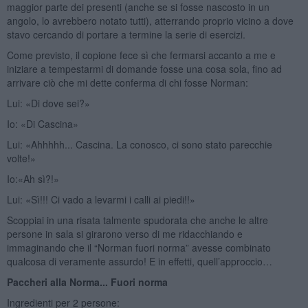
maggior parte dei presenti (anche se si fosse nascosto in un
angolo, lo avrebbero notato tutti), atterrando proprio vicino a dove
stavo cercando di portare a termine la serie di esercizi.
Come previsto, il copione fece sì che fermarsi accanto a me e
iniziare a tempestarmi di domande fosse una cosa sola, fino ad
arrivare ciò che mi dette conferma di chi fosse Norman:
Lui: «Di dove sei?»
Io: «Di Cascina»
Lui: «Ahhhhh... Cascina. La conosco, ci sono stato parecchie
volte!»
Io:«Ah sì?!»
Lui: «Sì!!! Ci vado a levarmi i calli ai piedi!!»
Scoppiai in una risata talmente spudorata che anche le altre
persone in sala si girarono verso di me ridacchiando e
immaginando che il “Norman fuori norma” avesse combinato
qualcosa di veramente assurdo! E in effetti, quell’approccio…
Paccheri alla Norma... Fuori norma
Ingredienti per 2 persone: