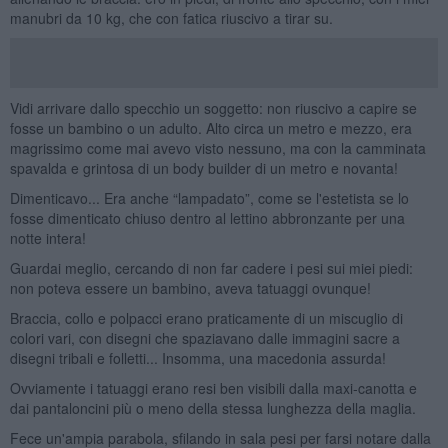
manubri da 10 kg, che con fatica riuscivo a tirar su.
Vidi arrivare dallo specchio un soggetto: non riuscivo a capire se
fosse un bambino o un adulto. Alto circa un metro e mezzo, era
magrissimo come mai avevo visto nessuno, ma con la camminata
spavalda e grintosa di un body builder di un metro e novanta!
Dimenticavo... Era anche “lampadato”, come se l'estetista se lo
fosse dimenticato chiuso dentro al lettino abbronzante per una
notte intera!
Guardai meglio, cercando di non far cadere i pesi sui miei piedi:
non poteva essere un bambino, aveva tatuaggi ovunque!
Braccia, collo e polpacci erano praticamente di un miscuglio di
colori vari, con disegni che spaziavano dalle immagini sacre a
disegni tribali e folletti... Insomma, una macedonia assurda!
Ovviamente i tatuaggi erano resi ben visibili dalla maxi-canotta e
dai pantaloncini più o meno della stessa lunghezza della maglia.
Fece un'ampia parabola, sfilando in sala pesi per farsi notare dalla