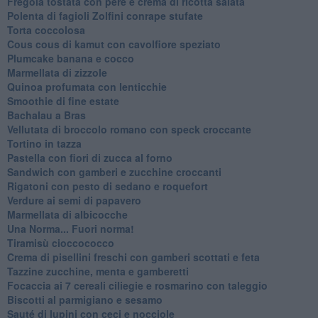
Fregola tostata con pere e crema di ricotta salata
Polenta di fagioli Zolfini conrape stufate
Torta coccolosa
Cous cous di kamut con cavolfiore speziato
Plumcake banana e cocco
Marmellata di zizzole
Quinoa profumata con lenticchie
Smoothie di fine estate
Bachalau a Bras
Vellutata di broccolo romano con speck croccante
Tortino in tazza
Pastella con fiori di zucca al forno
Sandwich con gamberi e zucchine croccanti
Rigatoni con pesto di sedano e roquefort
Verdure ai semi di papavero
Marmellata di albicocche
Una Norma... Fuori norma!
Tiramisù cioccococco
Crema di pisellini freschi con gamberi scottati e feta
Tazzine zucchine, menta e gamberetti
Focaccia ai 7 cereali ciliegie e rosmarino con taleggio
Biscotti al parmigiano e sesamo
Sauté di lupini con ceci e nocciole