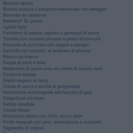
Muscoli ripieni
Risotto arancia e pistacchi mantecato con taleggio
Merenda da campioni
Palamita? Sì, grazie
I gelati light
Fondente di patata, caprino e germogli di porro
Torretta con crostini piccanti e pesto di broccoli
Brunoise di zucchine con yogurt e senape
Carciofo nel carciofo, al profumo di arancia
Bianco su bianco
Zuppa di porri e birra
Strascinati di grano arso su crema di cavolo nero
Focaccia barese
Gratin vegano al curry
Crema di zucca e poché al gorgonzola
Panbrioche semintegrale alle bacche di goji
Fingerfood tricolore
Delizia natalizia
Caesar Salad
Biscottoni ripieni con fichi, noci e mele
Frolle integrali con pere, mascarpone e nocciole
Tagliatelle di crepes