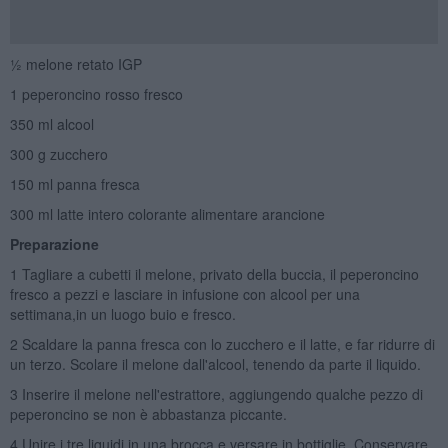
½ melone retato IGP
1 peperoncino rosso fresco
350 ml alcool
300 g zucchero
150 ml panna fresca
300 ml latte intero colorante alimentare arancione
Preparazione
1 Tagliare a cubetti il melone, privato della buccia, il peperoncino
fresco a pezzi e lasciare in infusione con alcool per una
settimana,in un luogo buio e fresco.
2 Scaldare la panna fresca con lo zucchero e il latte, e far ridurre di
un terzo. Scolare il melone dall'alcool, tenendo da parte il liquido.
3 Inserire il melone nell'estrattore, aggiungendo qualche pezzo di
peperoncino se non è abbastanza piccante.
4 Unire i tre liquidi in una brocca e versare in bottiglie. Conservare