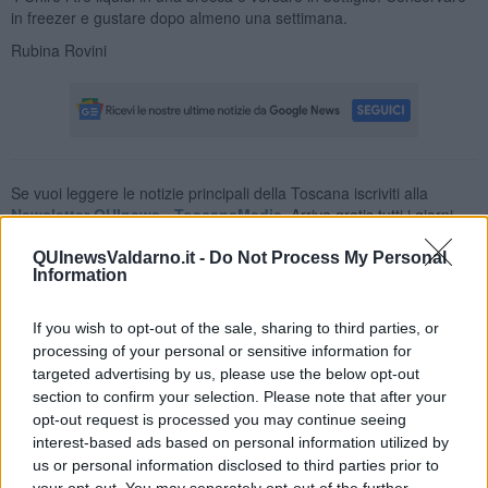
in freezer e gustare dopo almeno una settimana.
Rubina Rovini
Se vuoi leggere le notizie principali della Toscana iscriviti alla
Newsletter QUInews - ToscanaMedia.
Arriva gratis tutti i giorni
alle 20:00 direttamente nella tua casella di posta.
QUInewsValdarno.it -
Do Not Process My Personal
Basta cliccare
QUI
Information
Ti potrebbe interessare anche:
If you wish to opt-out of the sale, sharing to third parties, or
Articoli dal Blog “Raccontare di Gusto” di Rubina Rovini
processing of your personal or sensitive information for
targeted advertising by us, please use the below opt-out
Vellutata di cime di rapa al cumino e latte di cocco
section to confirm your selection. Please note that after your
Spaghetti con crema di zucca e...
Crostatina con crema al grana padano, gelatina al melone e
opt-out request is processed you may continue seeing
lavanda
interest-based ads based on personal information utilized by
Meloncino, liquore al melone mantovano IGP
us or personal information disclosed to third parties prior to
Gelato al melone mantovano
your opt-out. You may separately opt-out of the further