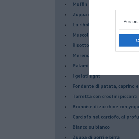
Muffin salati al curry e grann
Zuppa di porri alla birra, con ..
Persona
La ribollita
Muscoli ripieni
Risotto arancia e pistacchi 
Merenda da campioni
Palamita? Sì, grazie
I gelati light
Fondente di patata, caprino e
Torretta con crostini piccanti 
Brunoise di zucchine con yog
Carciofo nel carciofo, al prof
Bianco su bianco
Zuppa di porri e birra