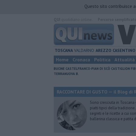
Questo sito contribuisce 
QUI
quotidiano online.
Percorso semplificat
TOSCANA
VALDARNO
AREZZO
CASENTINO
Home
Cronaca
Politica
Attualità
BUCINE
CASTELFRANCO-PIAN DI SCÒ
CASTIGLION FIB
TERRANUOVA B.
RACCONTARE DI GUSTO — il Blog di R
Sono cresciuta in Toscana
piatti tipici della tradizion
segreti e le ricette a cui s
ballerina classica e patita