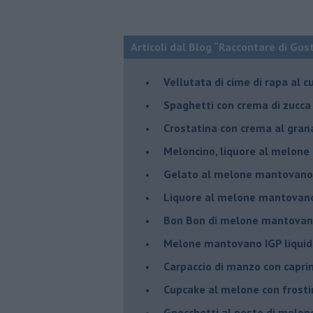
Articoli dal Blog “Raccontare di Gust
Vellutata di cime di rapa al c
Spaghetti con crema di zucca 
Crostatina con crema al gran
Meloncino, liquore al melon
Gelato al melone mantovano
Liquore al melone mantovano
Bon Bon di melone mantovano
Melone mantovano IGP liquido
Carpaccio di manzo con capr
Cupcake al melone con frost
Gnocchetti al pesto di melo