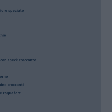
fiore speziato
chie
 con speck croccante
forno
ine croccanti
 e roquefort