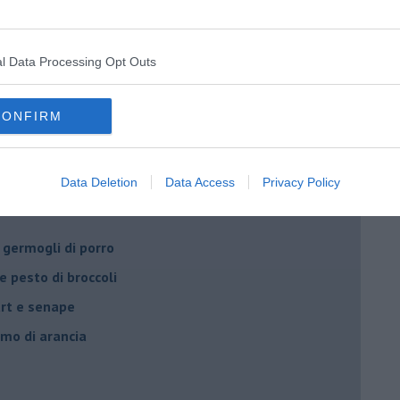
y smith
.
l Data Processing Opt Outs
CONFIRM
mantecato con taleggio
Data Deletion
Data Access
Privacy Policy
 germogli di porro
e pesto di broccoli
urt e senape
umo di arancia