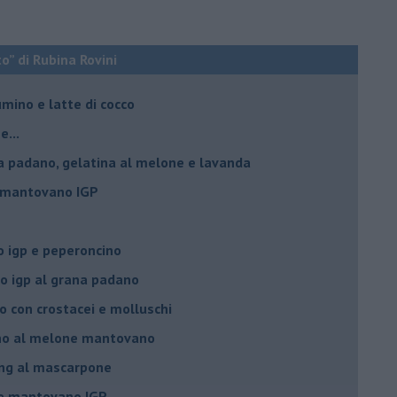
o” di Rubina Rovini
umino e latte di cocco
e...
a padano, gelatina al melone e lavanda
e mantovano IGP
 igp e peperoncino
 igp al grana padano
 con crostacei e molluschi
ino al melone mantovano
ing al mascarpone
ne mantovano IGP