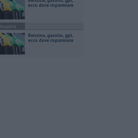
​Benzina, gasolio, gpl,
ecco dove risparmiare
ttualità
​Benzina, gasolio, gpl,
ecco dove risparmiare