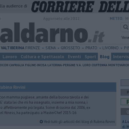
alla audience di
o
Aggiornato alle 20:12
METEO:
M
Vene
VALTIBERINA
FIRENZE
SIENA
GROSSETO
PRATO
LIVORNO
PI
Lavoro
Cultura e Spettacolo
Eventi
Sport
Blog
Intervi
OCCHI
CAVRIGLIA
FIGLINE-INCISA
LATERINA-PERGINE V.A.
LORO CIUFFENNA
MONTEVARCH
ubina Rovini
 con mamma pugliese, amante della buona tavola e dei
e. E' stata lei che mi ha insegnato, insieme a mia nonna, i
ono affettivamente più legata. Scrive di cucina dal 2006, ex
Q
 del fitness, ha partecipato a MasterChef 2015-16
Vedi tutti gli articoli del blog di Rubina Rovini
A L
di 