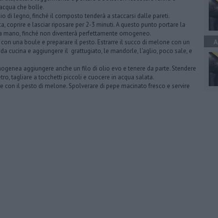
'acqua che bolle.
di legno, finché il composto tenderà a staccarsi dalle pareti.
coprire e lasciar riposare per 2-3 minuti. A questo punto portare la
e a mano, finché non diventerà perfettamente omogeneo.
A
 con una boule e preparare il pesto. Estrarre il succo di melone con un
t da cucina e aggiungere il grattugiato, le mandorle, l'aglio, poco sale, e
genea aggiungere anche un filo di olio evo e tenere da parte. Stendere
etro, tagliare a tocchetti piccoli e cuocere in acqua salata.
 con il pesto di melone. Spolverare di pepe macinato fresco e servire