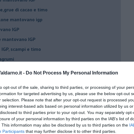
e,grue di cacao e timo
lone mantovano igp
vano IGP
ne mantovano IGP
IGP, scampi e timo
 agrumi
elone piccante
ldarno.it -
Do Not Process My Personal Information
e e mandorle
to opt-out of the sale, sharing to third parties, or processing of your per
elone al tabasco
formation for targeted advertising by us, please use the below opt-out s
r selection. Please note that after your opt-out request is processed y
eing interest-based ads based on personal information utilized by us or
 IGP, Rucola, Croccante
disclosed to third parties prior to your opt-out. You may separately opt-
losure of your personal information by third parties on the IAB’s list of
. This information may also be disclosed by us to third parties on the
IA
rediente
Participants
that may further disclose it to other third parties.