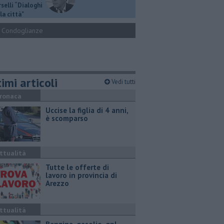
selli “Dialoghi
la città"
Condoglianze
imi articoli
Vedi tutti
ronaca
Uccise la figlia di 4 anni,
è scomparso
ttualità
​Tutte le offerte di
lavoro in provincia di
Arezzo
ttualità