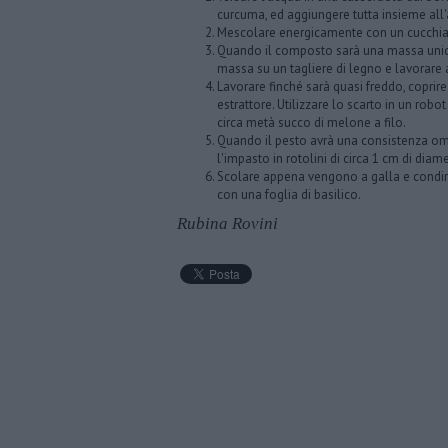
curcuma, ed aggiungere tutta insieme all
Mescolare energicamente con un cucchiaio 
Quando il composto sarà una massa unica, 
massa su un tagliere di legno e lavorar
Lavorare finché sarà quasi freddo, coprire
estrattore. Utilizzare lo scarto in un robo
circa metà succo di melone a filo.
Quando il pesto avrà una consistenza omo
l'impasto in rotolini di circa 1 cm di diam
Scolare appena vengono a galla e condire
con una foglia di basilico.
Rubina Rovini