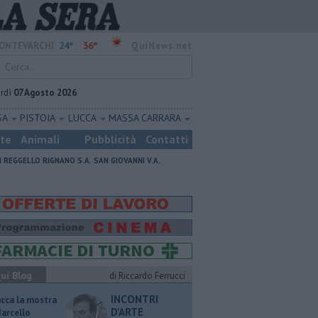
24°
36°
ONTEVARCHI
QuiNews.net
rdì
07 Agosto 2026
SA
PISTOIA
LUCCA
MASSA CARRARA
ste
Animali
Pubblicità
Contatti
I
REGGELLO
RIGNANO S.A.
SAN GIOVANNI V.A.
ui Blog
di Riccardo Ferrucci
INCONTRI
ucca la mostra
D'ARTE
Marcello