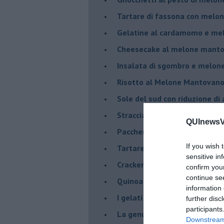
Tartare di fassona con melon
Gelatine al cardamomo e me
Cheesecake al melone manto
Insalata di sgombro e melo
Risotto al Melone Mantovano 
Sole del sud con riduzione di
Stracciatella di Andria con m
QUInewsVa
Paccheri con scarola, vongol
If you wish 
Tartare di luccioperca con m
sensitive in
Crackers di segale
confirm you
continue se
Quinoa con Melone Mantovano
information 
I gelati salati
further disc
participants
La genuinità come primo ing
Downstream 