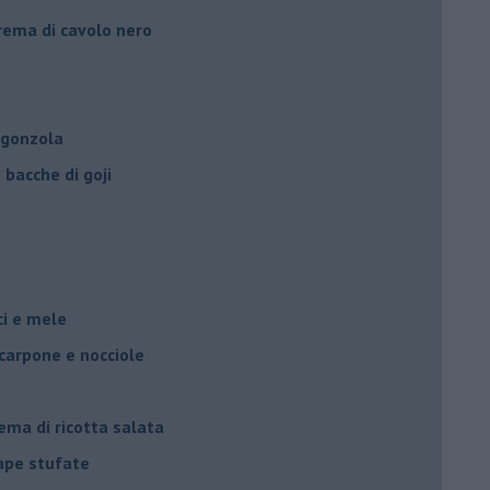
crema di cavolo nero
rgonzola
bacche di goji
oci e mele
scarpone e nocciole
ema di ricotta salata
rape stufate