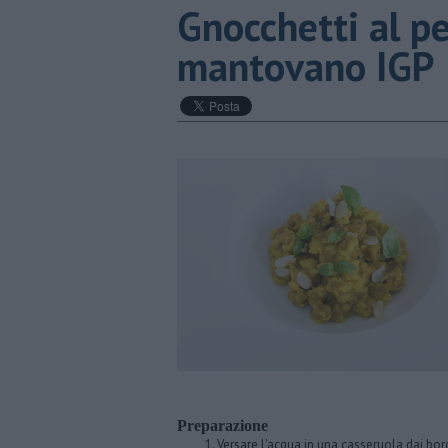
Gnocchetti al p
mantovano IGP
Preparazione
Versare l'acqua in una casseruola dai bord