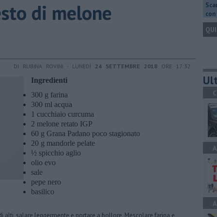
esto di melone
Scar
con 
QUI
DI RUBINA ROVINI - LUNEDÌ
24 SETTEMBRE 2018
ORE 17:32
Ult
Ingredienti
C
300 g farina
300 ml acqua
1 cucchiaio curcuma
2 melone retato IGP
60 g Grana Padano poco stagionato
20 g mandorle pelate
A
½ spicchio aglio
olio evo
sale
pepe nero
basilico
A
i alti, salare leggermente e portare a bollore. Mescolare farina e