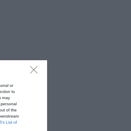
sonal or
ection to
ou may
 personal
out of the
 downstream
B’s List of