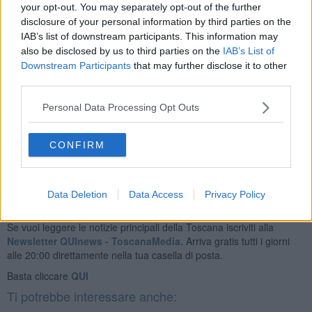
your opt-out. You may separately opt-out of the further
disclosure of your personal information by third parties on the
IAB’s list of downstream participants. This information may
also be disclosed by us to third parties on the
IAB’s List of
Downstream Participants
that may further disclose it to other
third parties.
Personal Data Processing Opt Outs
Enrico Guerrini e Gordiano Lupi
CONFIRM
Data Deletion
Data Access
Privacy Policy
Se vuoi leggere le notizie principali della Toscana iscriviti alla
Newsletter QUInews - ToscanaMedia.
Arriva gratis tutti i giorni
alle 20:00 direttamente nella tua casella di posta.
Basta cliccare
QUI
Ti potrebbe interessare anche: