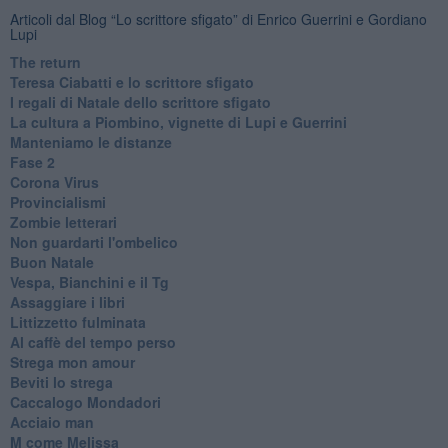
Articoli dal Blog “Lo scrittore sfigato” di Enrico Guerrini e Gordiano
Lupi
The return
Teresa Ciabatti e lo scrittore sfigato
I regali di Natale dello scrittore sfigato
La cultura a Piombino, vignette di Lupi e Guerrini
Manteniamo le distanze
Fase 2
Corona Virus
Provincialismi
Zombie letterari
Non guardarti l'ombelico
Buon Natale
Vespa, Bianchini e il Tg
Assaggiare i libri
Littizzetto fulminata
Al caffè del tempo perso
Strega mon amour
Beviti lo strega
Caccalogo Mondadori
Acciaio man
M come Melissa