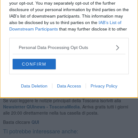
your opt-out. You may separately opt-out of the further
disclosure of your personal information by third parties on the
IAB’s list of downstream participants. This information may
also be disclosed by us to third parties on the
IAB’s List of
Downstream Participants
that may further disclose it to other
third parties.
Personal Data Processing Opt Outs
Enrico Guerrini e Gordiano Lupi
CONFIRM
Data Deletion
Data Access
Privacy Policy
Se vuoi leggere le notizie principali della Toscana iscriviti alla
Newsletter QUInews - ToscanaMedia.
Arriva gratis tutti i giorni
alle 20:00 direttamente nella tua casella di posta.
Basta cliccare
QUI
Ti potrebbe interessare anche: