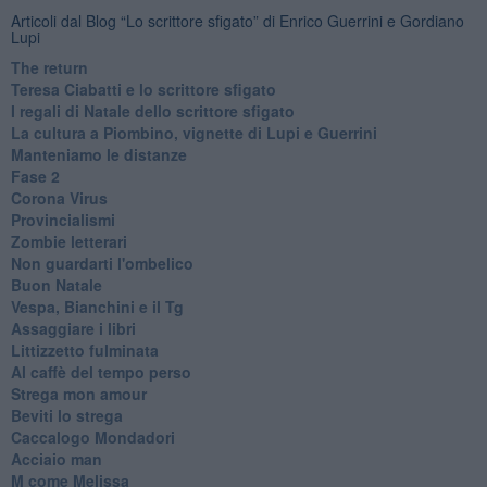
Articoli dal Blog “Lo scrittore sfigato” di Enrico Guerrini e Gordiano
Lupi
The return
Teresa Ciabatti e lo scrittore sfigato
I regali di Natale dello scrittore sfigato
La cultura a Piombino, vignette di Lupi e Guerrini
Manteniamo le distanze
Fase 2
Corona Virus
Provincialismi
Zombie letterari
Non guardarti l'ombelico
Buon Natale
Vespa, Bianchini e il Tg
Assaggiare i libri
Littizzetto fulminata
Al caffè del tempo perso
Strega mon amour
Beviti lo strega
Caccalogo Mondadori
Acciaio man
M come Melissa