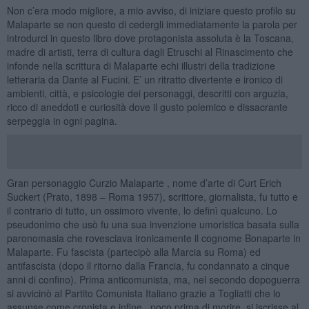
Non c’era modo migliore, a mio avviso, di iniziare questo profilo su
Malaparte se non questo di cedergli immediatamente la parola per
introdurci in questo libro dove protagonista assoluta è la Toscana,
madre di artisti, terra di cultura dagli Etruschi al Rinascimento che
infonde nella scrittura di Malaparte echi illustri della tradizione
letteraria da Dante al Fucini. E’ un ritratto divertente e ironico di
ambienti, città, e psicologie dei personaggi, descritti con arguzia,
ricco di aneddoti e curiosità dove il gusto polemico e dissacrante
serpeggia in ogni pagina.
Gran personaggio Curzio Malaparte , nome d’arte di Curt Erich
Suckert (Prato, 1898 – Roma 1957), scrittore, giornalista, fu tutto e
il contrario di tutto, un ossimoro vivente, lo definì qualcuno. Lo
pseudonimo che usò fu una sua invenzione umoristica basata sulla
paronomasia che rovesciava ironicamente il cognome Bonaparte in
Malaparte. Fu fascista (partecipò alla Marcia su Roma) ed
antifascista (dopo il ritorno dalla Francia, fu condannato a cinque
anni di confino). Prima anticomunista, ma, nel secondo dopoguerra
si avvicinò al Partito Comunista Italiano grazie a Togliatti che lo
assunse come cronista e infine , poco prima di morire, si iscrisse al