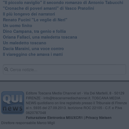
​"Il piccolo naviglio" il secondo romanzo di Antonio Tabucchi
​"Cronache di poveri amanti" di Vasco Pratolini
​Il più longevo dei narratori
Renato Fucini "Le veglie di Neri"
Un uomo finito
​Dino Campana, tra genio e follia
​Oriana Fallaci, una maledetta toscana
​Un maledetto toscano
​Dacia Maraini, una voce contro
​Il viareggino che amava i matti
Editore Toscana Media Channel srl - Via Dei Martelli, 8 - 50129
FIRENZE - info@toscanamediachannel.it. TOSCANA MEDIA
NEWS quotidiano on line registrato presso il Tribunale di Firenze
al n. 5935 del 27.09.2013. Iscrizione ROC 22105 - C.F. e P.Iva
0620787048
Fatturazione Elettronica M5UXCR1 |
Privacy Nielsen
Direttore responsabile Marco Migli