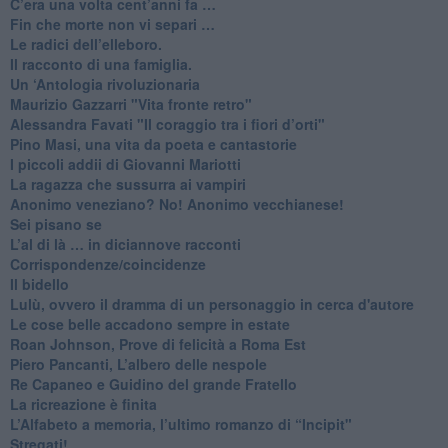
​C’era una volta cent’anni fa …
​Fin che morte non vi separi …
​Le radici dell’elleboro.
​Il racconto di una famiglia.
Un ‘Antologia rivoluzionaria
​Maurizio Gazzarri "Vita fronte retro"
​Alessandra Favati "Il coraggio tra i fiori d’orti"
​Pino Masi, una vita da poeta e cantastorie
​I piccoli addii di Giovanni Mariotti
​La ragazza che sussurra ai vampiri
​Anonimo veneziano? No! Anonimo vecchianese!
​Sei pisano se
​L’al di là … in diciannove racconti
Corrispondenze/coincidenze
Il bidello
Lulù, ovvero il dramma di un personaggio in cerca d'autore
Le cose belle accadono sempre in estate
Roan Johnson, Prove di felicità a Roma Est
Piero Pancanti, L’albero delle nespole
Re Capaneo e Guidino del grande Fratello
La ricreazione è finita
​L’Alfabeto a memoria, l’ultimo romanzo di “Incipit"
​Stregati!