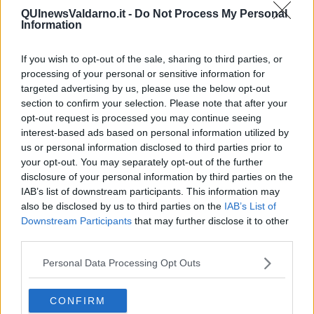
C.M. “bécero” non è un termine offensivo, anzi per lui un bécero è
QUInewsValdarno.it -
Do Not Process My Personal
un toscano allo stato di grazia che osa dire a voce alta in piazza
Information
quello che gli altri italiani tacciono o sussurrano. E, a proposito dei
pratesi, CM racconta un divertente aneddoto: “Come avvenne
If you wish to opt-out of the sale, sharing to third parties, or
quando passò per Prato il Re di Francia Carlo VIII, quello delle
processing of your personal or sensitive information for
trombe e delle campane, sceso in Italia per insegnare agli italiani il
targeted advertising by us, please use the below opt-out
rispetto per chi comanda; i miei pratesi non si accontentarono di far
section to confirm your selection. Please note that after your
la stima del panno di cui vestiva quel Re, ma dicendo. “a Prato hai
opt-out request is processed you may continue seeing
da finire” si voltarono tutti insieme contro il muro per farsi una
interest-based ads based on personal information utilized by
pisciatina” (74)
us or personal information disclosed to third parties prior to
E anche ad Annibale, quando scese a conquistare la Toscana, fu
your opt-out. You may separately opt-out of the further
riservato un trattamento simile: “ Tu sei più buffo di Annibale”
disclosure of your personal information by third parties on the
dicono i miei pratesi. Forse perché Annibale era fuligginoso e
IAB’s list of downstream participants. This information may
aveva un occhio solo (…) nessuna città toscana gli aprì le porte. E
also be disclosed by us to third parties on the
IAB’s List of
se Annibale volle dormire, gli toccò dormire fuori dell’uscio (…) e se
Downstream Participants
that may further disclose it to other
volle una donna gli toccò farsela venire dall’Africa; tanto che, una
third parties.
volta fuori dalla Toscana, non ci volle più rimetter piede e preferì
rimanersene a gironzolare e a battagliare per vent’anni nelle Puglie
Personal Data Processing Opt Outs
e nelle Calabrie, dove per mantenersi amici quei popoli, gli bastava
dar spettacolo in piazza, la domenica, con i suoi elefanti
ammaestrati” (77,78)
CONFIRM