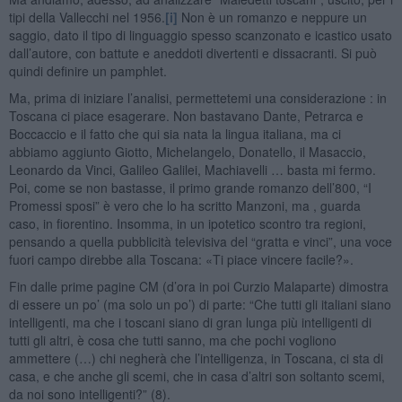
tipi della Vallecchi nel 1956.
[i]
Non è un romanzo e neppure un
saggio, dato il tipo di linguaggio spesso scanzonato e icastico usato
dall’autore, con battute e aneddoti divertenti e dissacranti. Si può
quindi definire un pamphlet.
Ma, prima di iniziare l’analisi, permettetemi una considerazione : in
Toscana ci piace esagerare. Non bastavano Dante, Petrarca e
Boccaccio e il fatto che qui sia nata la lingua italiana, ma ci
abbiamo aggiunto Giotto, Michelangelo, Donatello, il Masaccio,
Leonardo da Vinci, Galileo Galilei, Machiavelli … basta mi fermo.
Poi, come se non bastasse, il primo grande romanzo dell’800, “I
Promessi sposi” è vero che lo ha scritto Manzoni, ma , guarda
caso, in fiorentino. Insomma, in un ipotetico scontro tra regioni,
pensando a quella pubblicità televisiva del “gratta e vinci”, una voce
fuori campo direbbe alla Toscana: «Ti piace vincere facile?».
Fin dalle prime pagine CM (d’ora in poi Curzio Malaparte) dimostra
di essere un po’ (ma solo un po’) di parte: “Che tutti gli italiani siano
intelligenti, ma che i toscani siano di gran lunga più intelligenti di
tutti gli altri, è cosa che tutti sanno, ma che pochi vogliono
ammettere (…) chi negherà che l’intelligenza, in Toscana, ci sta di
casa, e che anche gli scemi, che in casa d’altri son soltanto scemi,
da noi sono intelligenti?” (8).