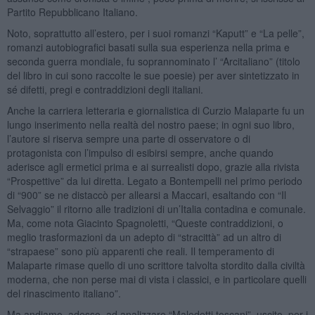
Partito Repubblicano Italiano.
Noto, soprattutto all’estero, per i suoi romanzi “Kaputt” e “La pelle”,
romanzi autobiografici basati sulla sua esperienza nella prima e
seconda guerra mondiale, fu soprannominato l’ “Arcitaliano” (titolo
del libro in cui sono raccolte le sue poesie) per aver sintetizzato in
sé difetti, pregi e contraddizioni degli italiani.
Anche la carriera letteraria e giornalistica di Curzio Malaparte fu un
lungo inserimento nella realtà del nostro paese; in ogni suo libro,
l’autore si riserva sempre una parte di osservatore o di
protagonista con l’impulso di esibirsi sempre, anche quando
aderisce agli ermetici prima e ai surrealisti dopo, grazie alla rivista
“Prospettive” da lui diretta. Legato a Bontempelli nel primo periodo
di “900” se ne distaccò per allearsi a Maccari, esaltando con “Il
Selvaggio” il ritorno alle tradizioni di un’Italia contadina e comunale.
Ma, come nota Giacinto Spagnoletti, “Queste contraddizioni, o
meglio trasformazioni da un adepto di “stracittà” ad un altro di
“strapaese” sono più apparenti che reali. Il temperamento di
Malaparte rimase quello di uno scrittore talvolta stordito dalla civiltà
moderna, che non perse mai di vista i classici, e in particolare quelli
del rinascimento italiano”.
Ma andiamo, adesso, ad analizzare “Maledetti toscani”, uscito, per i