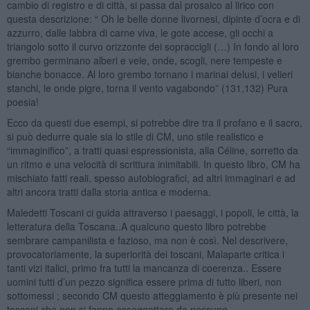
cambio di registro e di città, si passa dal prosaico al lirico con
questa descrizione: “ Oh le belle donne livornesi, dipinte d’ocra e di
azzurro, dalle labbra di carne viva, le gote accese, gli occhi a
triangolo sotto il curvo orizzonte dei sopraccigli (…) In fondo al loro
grembo germinano alberi e vele, onde, scogli, nere tempeste e
bianche bonacce. Al loro grembo tornano i marinai delusi, i velieri
stanchi, le onde pigre, torna il vento vagabondo” (131,132) Pura
poesia!
Ecco da questi due esempi, si potrebbe dire tra il profano e il sacro,
si può dedurre quale sia lo stile di CM, uno stile realistico e
“immaginifico”, a tratti quasi espressionista, alla Céline, sorretto da
un ritmo e una velocità di scrittura inimitabili. In questo libro, CM ha
mischiato fatti reali, spesso autobiografici, ad altri immaginari e ad
altri ancora tratti dalla storia antica e moderna.
Maledetti Toscani ci guida attraverso i paesaggi, i popoli, le città, la
letteratura della Toscana..A qualcuno questo libro potrebbe
sembrare campanilista e fazioso, ma non è così. Nel descrivere,
provocatoriamente, la superiorità dei toscani, Malaparte critica i
tanti vizi italici, primo fra tutti la mancanza di coerenza.. Essere
uomini tutti d’un pezzo significa essere prima di tutto liberi, non
sottomessi ; secondo CM questo atteggiamento è più presente nei
toscani che non si fanno assoggettare da nessuno.