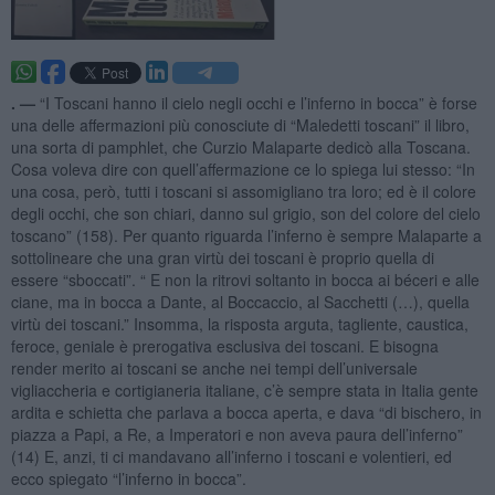
. —
“I Toscani hanno il cielo negli occhi e l’inferno in bocca” è forse
una delle affermazioni più conosciute di “Maledetti toscani” il libro,
una sorta di pamphlet, che Curzio Malaparte dedicò alla Toscana.
Cosa voleva dire con quell’affermazione ce lo spiega lui stesso: “In
una cosa, però, tutti i toscani si assomigliano tra loro; ed è il colore
degli occhi, che son chiari, danno sul grigio, son del colore del cielo
toscano” (158). Per quanto riguarda l’inferno è sempre Malaparte a
sottolineare che una gran virtù dei toscani è proprio quella di
essere “sboccati”. “ E non la ritrovi soltanto in bocca ai béceri e alle
ciane, ma in bocca a Dante, al Boccaccio, al Sacchetti (…), quella
virtù dei toscani.” Insomma, la risposta arguta, tagliente, caustica,
feroce, geniale è prerogativa esclusiva dei toscani. E bisogna
render merito ai toscani se anche nei tempi dell’universale
vigliaccheria e cortigianeria italiane, c’è sempre stata in Italia gente
ardita e schietta che parlava a bocca aperta, e dava “di bischero, in
piazza a Papi, a Re, a Imperatori e non aveva paura dell’inferno”
(14) E, anzi, ti ci mandavano all’inferno i toscani e volentieri, ed
ecco spiegato “l’inferno in bocca”.