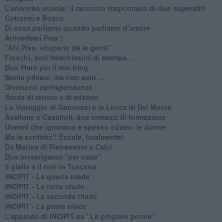
L’universo scuola: il racconto tragicomico di due superstiti
Cotronei e Bosco
Di cosa parliamo quando parliamo d’amore
Arrivederci Pisa !
​“Ahi Pisa, vituperio de le genti”
Freschi, anzi freschissimi di stampa…
​Due Piero per il mio blog
​Storie private, ma non solo …
Divertenti corrispondenze
Storie di terrore e di mistero
La Viareggio di Genovesi e la Lucca di Del Monte
Avallone e Casaltoli, due romanzi di formazione
​Uomini che ignorano e spesso odiano le donne
Ma le scrittrici? Eccole, finalmente!
Da Marina di Pietrasanta a Calci
​Due investigatori “per caso”
​Il giallo e il noir in Toscana.
INCIPIT - La quarta triade
INCIPIT - La terza triade
INCIPIT - La seconda triade
INCIPIT - La prima triade
L’approdo di INCIPIT su “Le pregiate penne”