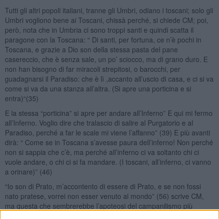
Tutti gli altri popoli italiani, tranne gli Umbri, odiano i toscani; solo gli
Umbri vogliono bene ai Toscani, chissà perché, si chiede CM; poi,
però, nota che in Umbria ci sono troppi santi e quindi scatta il
paragone con la Toscana: “ Di santi, per fortuna, ce n’è pochi in
Toscana, e grazie a Dio son della stessa pasta del pane
casereccio, che è senza sale, un po’ sciocco, ma di grano duro. E
non han bisogno di far miracoli strepitosi, o barocchi, per
guadagnarsi il Paradiso: che è lì ,accanto all’uscio di casa, e ci si va
come si va da una stanza all’altra. (Si apre una porticina e si
entra)“(35)
E la stessa “porticina” si apre per andare all’Inferno” E qui mi fermo
all’Inferno. Voglio dire che tralascio di salire al Purgatorio e al
Paradiso, perché a far le scale mi viene l’affanno” (39) E più avanti
dirà: “ Come se in Toscana s’avesse paura dell’inferno! Non perché
non si sappia che c’è, ma perché all’inferno ci va soltanto chi ci
vuole andare, o chi ci si fa mandare. (I toscani, all’inferno, ci vanno
a orinare)” (46)
“Io son di Prato, m’accontento di essere di Prato, e se non fossi
nato pratese, vorrei non esser venuto al mondo” (56) scrive CM,
ma questa che sembrerebbe l’apoteosi del campanilismo più
bécero, in realtà è solo una provocazione scherzosa, anche se per