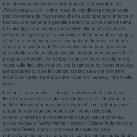
ma imbocca anche i sentieri della fantasia. Può accadere, nel
Piccolo naviglio
, che il colore rosso dei capelli dei protagonisti sia
fatto discendere dal fiocco rosso che ha accompagnato l’infanzia di
Leonida, che due sorelle gemelle e identiche partoriscano insieme
un unico figlio, che Leonida muoia nell’inutile tentativo di volare
sfidando la legge di gravità, che Sesto, nato in una notte di pioggia,
diventi «un uomo acquatico» e scompaia nell’immensità del mare.
Oppure può accadere, in
Piazza d’Italia
, «fiaba popolare» fin dal
suo sottotitolo, che un’estate sia così lunga da far diventare adulti i
protagonisti bambini, che ad Esperia si accendano dieci fiammelle
celesti sulle dieci dita dei piedi, che la campana del paese si sciolga
per solidarietà durante le violenze nazifasciste e che le finestre
escano dai cardini e prendano il volo per non vedere gli orrori della
storia.
La storia, nei romanzi di Tabucchi, è attraversata dalla lotta tra
libertà e oppressione, tra giustizia e ingiustizia. E l’attenzione dello
scrittore si concentra non a caso sui periodi in cui la libertà viene
negata da regimi (palesemente o sottilmente) dittatoriali. Il
ventennio fascista è attraversato dai protagonisti dei romanzi
Il
piccolo naviglio
e
Piazza d’Italia
; il regime di Salazar fa da sfondo a
Sostiene Pereira
, storia di una presa di coscienza, della
maturazione ideologica di un uomo di cultura, del passaggio da una