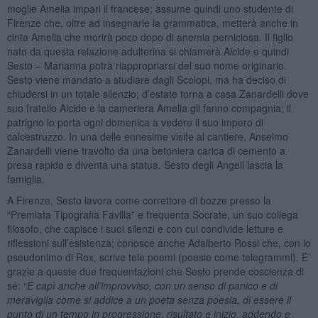
moglie Amelia impari il francese; assume quindi uno studente di
Firenze che, oltre ad insegnarle la grammatica, metterà anche in
cinta Amelia che morirà poco dopo di anemia perniciosa. Il figlio
nato da questa relazione adulterina si chiamerà Alcide e quindi
Sesto – Marianna potrà riappropriarsi del suo nome originario.
Sesto viene mandato a studiare dagli Scolopi, ma ha deciso di
chiudersi in un totale silenzio; d’estate torna a casa Zanardelli dove
suo fratello Alcide e la cameriera Amelia gli fanno compagnia; il
patrigno lo porta ogni domenica a vedere il suo impero di
calcestruzzo. In una delle ennesime visite al cantiere, Anselmo
Zanardelli viene travolto da una betoniera carica di cemento a
presa rapida e diventa una statua. Sesto degli Angeli lascia la
famiglia.
A Firenze, Sesto lavora come correttore di bozze presso la
“Premiata Tipografia Favilla” e frequenta Socrate, un suo collega
filosofo, che capisce i suoi silenzi e con cui condivide letture e
riflessioni sull’esistenza; conosce anche Adalberto Rossi che, con lo
pseudonimo di Rox, scrive tele poemi (poesie come telegrammi). E’
grazie a queste due frequentazioni che Sesto prende coscienza di
sé: “
E capì anche all’improvviso, con un senso di panico e di
meraviglia come si addice a un poeta senza poesia, di essere il
punto di un tempo in progressione, risultato e inizio, addendo e