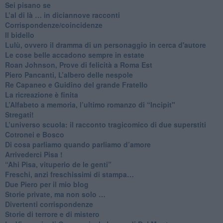
​Sei pisano se
​L’al di là … in diciannove racconti
Corrispondenze/coincidenze
Il bidello
Lulù, ovvero il dramma di un personaggio in cerca d'autore
Le cose belle accadono sempre in estate
Roan Johnson, Prove di felicità a Roma Est
Piero Pancanti, L’albero delle nespole
Re Capaneo e Guidino del grande Fratello
La ricreazione è finita
​L’Alfabeto a memoria, l’ultimo romanzo di “Incipit"
​Stregati!
L’universo scuola: il racconto tragicomico di due superstiti
Cotronei e Bosco
Di cosa parliamo quando parliamo d’amore
Arrivederci Pisa !
​“Ahi Pisa, vituperio de le genti”
Freschi, anzi freschissimi di stampa…
​Due Piero per il mio blog
​Storie private, ma non solo …
Divertenti corrispondenze
Storie di terrore e di mistero