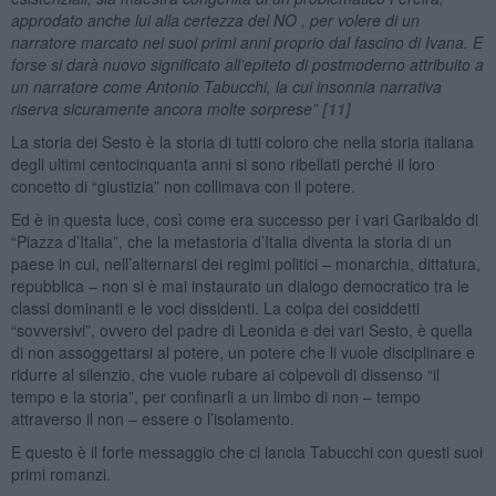
approdato anche lui alla certezza del NO , per volere di un
narratore marcato nei suoi primi anni proprio dal fascino di Ivana. E
forse si darà nuovo significato all’epiteto di postmoderno attribuito a
un narratore come Antonio Tabucchi, la cui insonnia narrativa
riserva sicuramente ancora molte sorprese”
[11]
La storia dei Sesto è la storia di tutti coloro che nella storia italiana
degli ultimi centocinquanta anni si sono ribellati perché il loro
concetto di “giustizia” non collimava con il potere.
Ed è in questa luce, così come era successo per i vari Garibaldo di
“Piazza d’Italia”, che la metastoria d’Italia diventa la storia di un
paese in cui, nell’alternarsi dei regimi politici – monarchia, dittatura,
repubblica – non si è mai instaurato un dialogo democratico tra le
classi dominanti e le voci dissidenti. La colpa dei cosiddetti
“sovversivi”, ovvero del padre di Leonida e dei vari Sesto, è quella
di non assoggettarsi al potere, un potere che li vuole disciplinare e
ridurre al silenzio, che vuole rubare ai colpevoli di dissenso “il
tempo e la storia”, per confinarli a un limbo di non – tempo
attraverso il non – essere o l’isolamento.
E questo è il forte messaggio che ci lancia Tabucchi con questi suoi
primi romanzi.