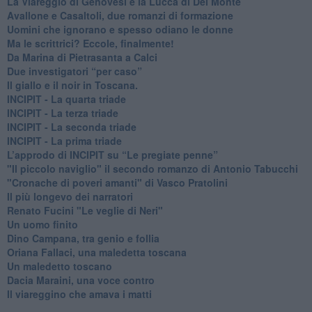
La Viareggio di Genovesi e la Lucca di Del Monte
Avallone e Casaltoli, due romanzi di formazione
​Uomini che ignorano e spesso odiano le donne
Ma le scrittrici? Eccole, finalmente!
Da Marina di Pietrasanta a Calci
​Due investigatori “per caso”
​Il giallo e il noir in Toscana.
INCIPIT - La quarta triade
INCIPIT - La terza triade
INCIPIT - La seconda triade
INCIPIT - La prima triade
L’approdo di INCIPIT su “Le pregiate penne”
​"Il piccolo naviglio" il secondo romanzo di Antonio Tabucchi
​"Cronache di poveri amanti" di Vasco Pratolini
​Il più longevo dei narratori
Renato Fucini "Le veglie di Neri"
Un uomo finito
​Dino Campana, tra genio e follia
​Oriana Fallaci, una maledetta toscana
​Un maledetto toscano
​Dacia Maraini, una voce contro
​Il viareggino che amava i matti