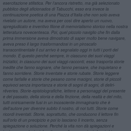
esercitazione stilistica. Per l’ancora ristretto, ma già selezionato
pubblico degli aficionados di Tabucchi, esso era invece la
continuazione poetica di una Piazza d’Italia che non solo aveva
rivelato un autore, ma aveva per così dire aperto un nuovo,
spregiudicato e inventivo filone di memorialismo storico nella nostra
letteratura novecentesca. Poi, quel piccolo naviglio che fin dalla
prima immersione aveva dimostrato di saper molto bene navigare,
aveva preso il largo trasformandosi in un piroscafo
transcontinentale il cui arrivo è segnalato oggi in tutti i porti del
mondo. E questo perché sempre, in ciascuno dei suoi viaggi
iniziatici, in ciascuno dei suoi viaggi-racconti, esso trasporta storie
inedite che fanno sognare, che fanno pensare, che inquietano e
fanno sorridere. Storie inventate e storie rubate. Storie leggere
come farfalle e storie che pesano come macigni, storie di piccoli
equivoci senza importanza e storie di sogni di sogni, di deliri-
rêveries. Storie-epistolografiche, lettere a personaggi del presente
e del passato, della storia e della finzione, della realtà e del mito,
tutti oniricamente fusi in un incosciente-immaginario che è
dell’autore per divenire subito il nostro, di noi tutti. Storie come
ricordi inventati. Storie, soprattutto, che conducono il lettore fin
sull’orlo di un precipizio e poi lo lasciano lì incerto, senza
spiegazione o soluzione. Perché la vita non dà spiegazioni e