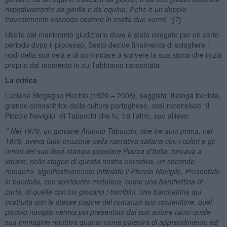
rispettivamente da gorilla e da equino, il che è un doppio
travestimento essendo costoro in realtà due vermi. “
[7]
Uscito dal manicomio giudiziario dove è stato relegato per un certo
periodo dopo il processo, Sesto decide finalmente di sciogliere i
nodi della sua vela e di cominciare a scrivere la sua storia che inizia
proprio dal momento in cui l’abbiamo raccontata .
La critica
Luciana Stegagno Picchio (1920 – 2008), saggista, filologa iberista,
grande conoscitrice della cultura portoghese, così recensisce “Il
Piccolo Naviglio” di Tabucchi che fu, tra l’altro, suo allievo:
“
Nel 1978, un giovane Antonio Tabucchi, che tre anni prima, nel
1975, aveva fatto irruzione nella narrativa italiana con i colori e gli
umori del suo libro-stampa popolare Piazza d’Italia, tornava a
varare, nello stagno di questa nostra narrativa, un secondo
romanzo, significativamente intitolato il Piccolo Naviglio. Presentato
in bandella, con sorridente metafora, come una barchettina di
carta, di quelle con cui giocano i bambini, una barchettina qui
costruita con le stesse pagine del romanzo suo contenitore, quel
piccolo naviglio veniva poi presentato dal suo autore tanto quale
sua immagine riduttiva quanto come palestra di apprendimento ed