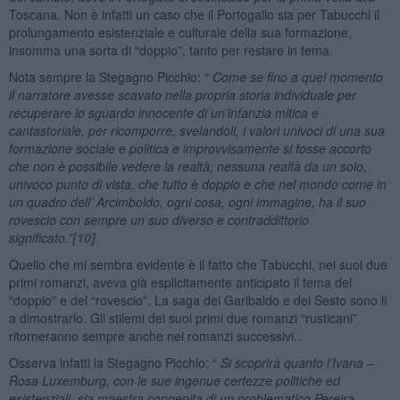
Toscana. Non è infatti un caso che il Portogallo sia per Tabucchi il
prolungamento esistenziale e culturale della sua formazione,
insomma una sorta di “doppio”, tanto per restare in tema.
Nota sempre la Stegagno Picchio: “
Come se fino a quel momento
il narratore avesse scavato nella propria storia individuale per
recuperare lo sguardo innocente di un’infanzia mitica e
cantastoriale, per ricomporre, svelandoli, i valori univoci di una sua
formazione sociale e politica e improvvisamente si fosse accorto
che non è possibile vedere la realtà, nessuna realtà da un solo,
univoco punto di vista, che tutto è doppio e che nel mondo come in
un quadro dell’ Arcimboldo, ogni cosa, ogni immagine, ha il suo
rovescio con sempre un suo diverso e contraddittorio
significato.”
[10]
Quello che mi sembra evidente è il fatto che Tabucchi, nei suoi due
primi romanzi, aveva già esplicitamente anticipato il tema del
“doppio” e del “rovescio”. La saga dei Garibaldo e dei Sesto sono lì
a dimostrarlo. Gli stilemi dei suoi primi due romanzi “rusticani”
ritorneranno sempre anche nei romanzi successivi..
Osserva infatti la Stegagno Picchio: “
Si scoprirà quanto l’Ivana –
Rosa Luxemburg, con le sue ingenue certezze politiche ed
esistenziali, sia maestra congenita di un problematico Pereira,