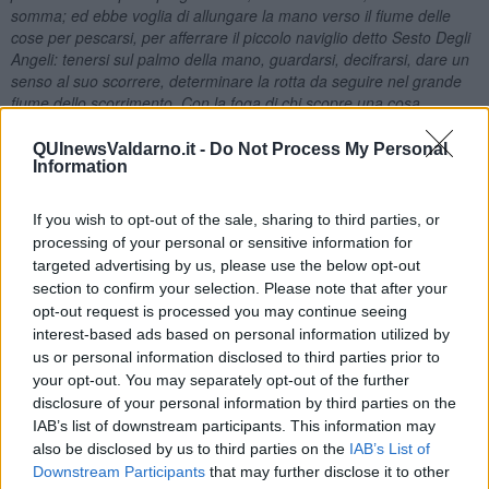
somma; ed ebbe voglia di allungare la mano verso il fiume delle
cose per pescarsi, per afferrare il piccolo naviglio detto Sesto Degli
Angeli: tenersi sul palmo della mano, guardarsi, decifrarsi, dare un
senso al suo scorrere, determinare la rotta da seguire nel grande
fiume dello scorrimento. Con la foga di chi scopre una cosa
insospettata pensò di diventare capitano di se stesso (…).”
[4]
QUInewsValdarno.it -
Do Not Process My Personal
Un giorno, dal tetto di un cantiere dove campeggiava la scritta
Information
Zanardelli, cade una “I” dell’insegna e Sesto capisce che è venuto il
momento di affrontare la realtà e, senza sapere che esistesse, si
If you wish to opt-out of the sale, sharing to third parties, or
mette a correre verso l’Ivana.
processing of your personal or sensitive information for
“L’Ivana detta Rosa
(come Rosa Luxemburg)
portava un maglione
targeted advertising by us, please use the below opt-out
girocollo e una catenina con la falce e il martello. – La vuoi una
section to confirm your selection. Please note that after your
copia della diffusione straordinaria ? – gli chiese l’Ivana detta Rosa
opt-out request is processed you may continue seeing
senza che Sesto sapesse che si chiamava così.”
[5]
interest-based ads based on personal information utilized by
Scoppia così l’amore tra Sesto e Ivana con giornate scandite dalla
us or personal information disclosed to third parties prior to
diffusione de “L’Unità” e pranzi a base di tortille che Ivana prepara
your opt-out. You may separately opt-out of the further
inventandosi nomi esotici (in realtà sono solo frittate). Sesto si
disclosure of your personal information by third parties on the
politicizza e i due vanno spesso a trovare Socrate. Poi Sesto va a
IAB’s list of downstream participants. This information may
Roma per partecipare ai funerali di Togliatti (siamo nel 1964); da lì
also be disclosed by us to third parties on the
IAB’s List of
scrive una lettera a Ivana che, però, non potrà mai leggerla perché
Downstream Participants
that may further disclose it to other
è morta.