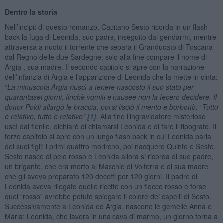
Dentro la storia
Nell’incipit di questo romanzo, Capitano Sesto ricorda in un flash
back la fuga di Leonida, suo padre, inseguito dai gendarmi, mentre
attraversa a nuoto il torrente che separa il Granducato di Toscana
dal Regno delle due Sardegne; solo alla fine compare il nome di
Argia , sua madre. Il secondo capitolo si apre con la narrazione
dell’infanzia di Argia e l’apparizione di Leonida che la mette in cinta:
“
La minuscola Argia riuscì a tenere nascosto il suo stato per
quarantasei giorni, finchè vomiti e nausee non la fecero decidere. Il
dottor Poldi allargò le braccia, poi si lisciò il mento e borbottò: “Tutto
è relativo, tutto è relativo”
[1]
.
Alla fine l’ingravidatore misterioso
uscì dal fienile, dichiarò di chiamarsi Leonida e di fare il tipografo. Il
terzo capitolo si apre con un lungo flash back in cui Leonida parla
dei suoi figli; i primi quattro morirono, poi nacquero Quinto e Sesto.
Sesto nasce di pelo rosso e Leonida allora si ricorda di suo padre,
un brigante, che era morto al Maschio di Volterra e di sua madre
che gli aveva preparato 120 decotti per 120 giorni. Il padre di
Leonida aveva rilegato quelle ricette con un fiocco rosso e forse
quel “rosso” avrebbe potuto spiegare il colore dei capelli di Sesto.
Successivamente a Leonida ed Argia, nascono le gemelle Anna e
Maria: Leonida, che lavora in una cava di marmo, un giorno torna a