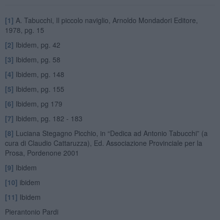
[1]
A. Tabucchi, Il piccolo naviglio, Arnoldo Mondadori Editore,
1978, pg. 15
[2]
Ibidem, pg. 42
[3]
Ibidem, pg. 58
[4]
Ibidem, pg. 148
[5]
Ibidem, pg. 155
[6]
Ibidem, pg 179
[7]
Ibidem, pg. 182 - 183
[8]
Luciana Stegagno Picchio, in “Dedica ad Antonio Tabucchi” (a
cura di Claudio Cattaruzza), Ed. Associazione Provinciale per la
Prosa, Pordenone 2001
[9]
Ibidem
[10]
ibidem
[11]
Ibidem
Pierantonio Pardi