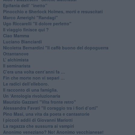
​Epifania dell’ “inetto”
Pinocchio e Sherlock Holmes, morti e resuscitati
​Marco Amerighi "Randagi"
Ugo Riccarelli "Il dolore perfetto"
​Il viaggio finisce qui ?
​Ciao Mamma
​Luciano Bianciardi
​Nicoletta Bernardini "Il caffè buono del dopoguerra
​Ottantanove
​L’ alchimista
Il seminarista
​C’era una volta cent’anni fa …
​Fin che morte non vi separi …
​Le radici dell’elleboro.
​Il racconto di una famiglia.
Un ‘Antologia rivoluzionaria
​Maurizio Gazzarri "Vita fronte retro"
​Alessandra Favati "Il coraggio tra i fiori d’orti"
​Pino Masi, una vita da poeta e cantastorie
​I piccoli addii di Giovanni Mariotti
​La ragazza che sussurra ai vampiri
​Anonimo veneziano? No! Anonimo vecchianese!