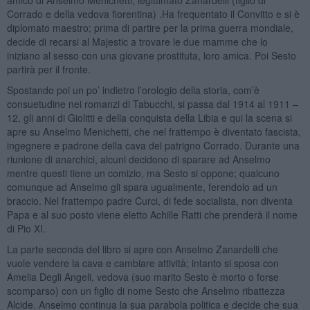
Corrado e della vedova fiorentina) .Ha frequentato il Convitto e si è
diplomato maestro; prima di partire per la prima guerra mondiale,
decide di recarsi al Majestic a trovare le due mamme che lo
iniziano al sesso con una giovane prostituta, loro amica. Poi Sesto
partirà per il fronte.
Spostando poi un po’ indietro l’orologio della storia, com’è
consuetudine nei romanzi di Tabucchi, si passa dal 1914 al 1911 –
12, gli anni di Giolitti e della conquista della Libia e qui la scena si
apre su Anselmo Menichetti, che nel frattempo è diventato fascista,
ingegnere e padrone della cava del patrigno Corrado. Durante una
riunione di anarchici, alcuni decidono di sparare ad Anselmo
mentre questi tiene un comizio, ma Sesto si oppone; qualcuno
comunque ad Anselmo gli spara ugualmente, ferendolo ad un
braccio. Nel frattempo padre Curci, di fede socialista, non diventa
Papa e al suo posto viene eletto Achille Ratti che prenderà il nome
di Pio XI.
La parte seconda del libro si apre con Anselmo Zanardelli che
vuole vendere la cava e cambiare attività; intanto si sposa con
Amelia Degli Angeli, vedova (suo marito Sesto è morto o forse
scomparso) con un figlio di nome Sesto che Anselmo ribattezza
Alcide. Anselmo continua la sua parabola politica e decide che sua