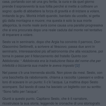
casa, portando con sé una gru ferita; la cura e da quel giorno
prende il sopravvento la sua follia perché si mette a coltivare un
sogno: quello di abbattere la forza di gravità e di iniziare a volare,
imitando la gru. Morirà infatti quando, bardato da uccello, si getta
giù dalla montagna e muore; ma questa è solo la sua morte
allegorica, la morte reale avrà come causa una paralisi progressiva
che si era procurata dopo una reale caduta dal monte nel tentativo
di imparare a volare.
Sesto va in seminario, dopo che Argia ha convinto il parroco, Don
Giacomino Settimelli, a scrivere al Vescovo; passa due anni in
seminario, interessandosi più all’astronomia che alla vocazione, poi
torna in paese per il fidanzamento del fratello Quinto con
Addolorata: “
Addolorata era la traduzione fisica del nome che per
infelicità o bizzarria sua madre le aveva imposto”
[2]
Nel paese c’è una tremenda siccità. Non piove da mesi. Sesto, con
una bacchetta da rabdomante, chiama a raccolta i paesani e ordina
loro di scavare in un punto: lì c’è l’acqua. La mattina dopo Sesto
scompare. Sul tavolo di casa ha lasciato un biglietto con su scritto:
“Sono fatto per l’acqua”.
Giunti a questo punto, Capitano Sesto, che è il narratore,
ricostruisce la sua storia, leggendo le cronache di uno storiografo