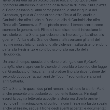
ripercorsa attraverso le vicende della famiglia di Plinio. Sulla piazza
di Borgo passano gli anni come passano le statue: quella del
Granduca, quella di Garibaldi che offre l’Italia al Re, quella di
Garibaldi che offre l’Italia al Duce e quella di Garibaldi che offre
l’Italia alla Democrazia. E nel piccolo paese il tempo scorre come
scorrono le generazioni: Plinio e i suoi discendenti intrecciano le
loro storie con la Storia, partecipano alle imprese garibaldine, alle
guerre in Africa e alla Grande Guerra, attraversano gli anni del
regime mussoliniano, assistono alle violenze nazifasciste, prendono
parte alla Resistenza e contribuiscono alla nascita della
Repubblica.
Un arco di tempo, questo, che viene prolungato con
Il piccolo
naviglio
, che si apre con le vicende di Leonida o Leonido che fugge
dal Granducato di Toscana ma si protrae fino alla ricostruzione del
secondo dopoguerra, agli anni del “boom” economico e ai primi
anni Settanta.
C’è la Storia, in questi due primi romanzi, e ci sono le storie. Ma è
anche presente una costante componente fiabesca. Fin dagli
esordi la pagina letteraria accoglie la storia ma diventa anche il
regno dell’immaginazione, si confronta con il reale ma lascia spazio
anche all’irreale, segue il filone degli eventi accertati e documentati