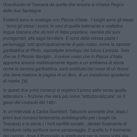
Granducato di Toscana da quello che ancora si chiama Regno
delle due Sardegne.
Evidenti sono le analogie con
Piazza d’Italia
. I luoghi sono gli stessi
,
“sono gli stessi i suoni, le voci di quella balenante e realistica
lingua toscana che dà toni di fiaba popolare, narrata dai suoi
protagonisti, alla saga familiare. E sono della stessa pasta i
personaggi, tutti apotropaicamente di pelo rosso, come la camicia
garibaldina di Plinio, capostipite omologo del futuro Leonida. Solo
che ne Il Piccolo Naviglio , il colore rosso che in Piazza d’Italia
appariva ancora realisticamente legato a un emblema di storia
come la camicia garibaldina, sarà sostituito dal rosso di un fiocco
che tiene insieme le pagine di un libro, di un metaforico quaderno
di ricette.”
[9]
In questi due primi romanzi si registra il primo salto verso quella
letteratura – finzione che sarà poi come “istituzionalizzata” ne
Il
gioco del rovescio
del 1981.
In un’intervista a Carlos Gumbert, Tabucchi ammette che, dopo i
primi due romanzi fortemente
autobiografici
per i luoghi (la
Toscana) e le storie ( i forti conflitti sociali) , decide finalmente di
introdursi nella scrittura come personaggio. E quello fu il momento
del cambio, dove il Portogallo si sostituisce per la prima volta alla