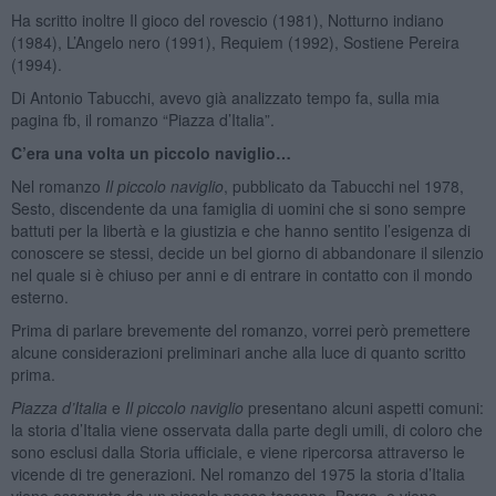
Ha scritto inoltre Il gioco del rovescio (1981), Notturno indiano
(1984), L’Angelo nero (1991), Requiem (1992), Sostiene Pereira
(1994).
Di Antonio Tabucchi, avevo già analizzato tempo fa, sulla mia
pagina fb, il romanzo “Piazza d’Italia”.
C’era una volta un piccolo naviglio…
Nel romanzo
Il piccolo naviglio
, pubblicato da Tabucchi nel 1978,
Sesto, discendente da una famiglia di uomini che si sono sempre
battuti per la libertà e la giustizia e che hanno sentito l’esigenza di
conoscere se stessi, decide un bel giorno di abbandonare il silenzio
nel quale si è chiuso per anni e di entrare in contatto con il mondo
esterno.
Prima di parlare brevemente del romanzo, vorrei però premettere
alcune considerazioni preliminari anche alla luce di quanto scritto
prima.
Piazza d’Italia
e
Il piccolo naviglio
presentano alcuni aspetti comuni:
la storia d’Italia viene osservata dalla parte degli umili, di coloro che
sono esclusi dalla Storia ufficiale, e viene ripercorsa attraverso le
vicende di tre generazioni. Nel romanzo del 1975 la storia d’Italia
viene osservata da un piccolo paese toscano, Borgo, e viene