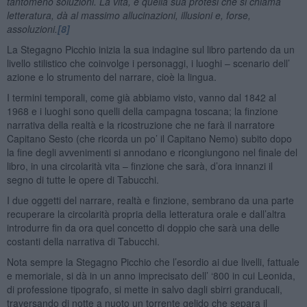
tantomeno soluzioni. La vita, e quella sua protesi che si chiama
letteratura, dà al massimo allucinazioni, illusioni e, forse,
assoluzioni.
[8]
La Stegagno Picchio inizia la sua indagine sul libro partendo da un
livello stilistico che coinvolge i personaggi, i luoghi – scenario dell’
azione e lo strumento del narrare, cioè la lingua.
I termini temporali, come già abbiamo visto, vanno dal 1842 al
1968 e i luoghi sono quelli della campagna toscana; la finzione
narrativa della realtà e la ricostruzione che ne farà il narratore
Capitano Sesto (che ricorda un po’ il Capitano Nemo) subito dopo
la fine degli avvenimenti si annodano e ricongiungono nel finale del
libro, in una circolarità vita – finzione che sarà, d’ora innanzi il
segno di tutte le opere di Tabucchi.
I due oggetti del narrare, realtà e finzione, sembrano da una parte
recuperare la circolarità propria della letteratura orale e dall’altra
introdurre fin da ora quel concetto di doppio che sarà una delle
costanti della narrativa di Tabucchi.
Nota sempre la Stegagno Picchio che l’esordio ai due livelli, fattuale
e memoriale, si dà in un anno imprecisato dell’ ‘800 in cui Leonida,
di professione tipografo, si mette in salvo dagli sbirri granducali,
traversando di notte a nuoto un torrente gelido che separa il