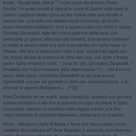
locale “ Annali della città di *** e dei paesi del chierico Paolo
Fonzio”. In questi annali si riporta la morte di Quinto nelle cave di
marmo; capitano Sesto cerca anche notizie delle sue sorelle e
scopre che, una volta che ebbero avuto il mestruo, da brutte ,
erano diventate bellissime; ed è a questo punto che entra in scena
Corrado Zanardelli, figlio del nuovo padrone delle cave, che,
vedendole un giorno affacciate alla finestra, si innamora credendo
in realtà di averne vista una sola e pensando che l’altra fosse un
riflesso. Alla fine si fidanza con tutte e due, senza mai capire con
chi, finché decide di metterne in cinta solo una, ma, finito il tempo,
anche l’altra rimarrà in cinta: “
Cosa fai, ora, Corradino Zanardelli, ?
Possibile che ti lasci invadere dalla disperazione ? (…) chi è il vero
pazzo della storia, Corradino Zanardelli: le tue due amanti
ingravidate una per via genitale e l’altra per autoconvinzione, o tu,
che mai le sapesti distinguere (…)?”
[3]
Il bel Corradino se ne andrà, quasi impazzito, sposerà una giovane
vedova fiorentina e alla fine si sparerà un colpo di pistola in testa.
Comunque nascerà un bambino dalla doppia madre, e le due
madri decidono di chiamarlo Marianna, anche se è un maschio.
Sesto – Marianna (figlio di Maria e Anna che hanno scelto come
mestiere di prostituirsi all’ Hotel Majestic) è cresciuto ed è diventato
amico di Anselmo Menichetti, legittimato Zanardelli (figlio di