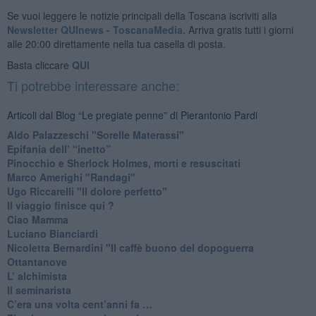
Se vuoi leggere le notizie principali della Toscana iscriviti alla
Newsletter QUInews - ToscanaMedia.
Arriva gratis tutti i giorni
alle 20:00 direttamente nella tua casella di posta.
Basta cliccare
QUI
Ti potrebbe interessare anche:
Articoli dal Blog “Le pregiate penne” di Pierantonio Pardi
​Aldo Palazzeschi "Sorelle Materassi"
​Epifania dell’ “inetto”
Pinocchio e Sherlock Holmes, morti e resuscitati
​Marco Amerighi "Randagi"
Ugo Riccarelli "Il dolore perfetto"
​Il viaggio finisce qui ?
​Ciao Mamma
​Luciano Bianciardi
​Nicoletta Bernardini "Il caffè buono del dopoguerra
​Ottantanove
​L’ alchimista
Il seminarista
​C’era una volta cent’anni fa …