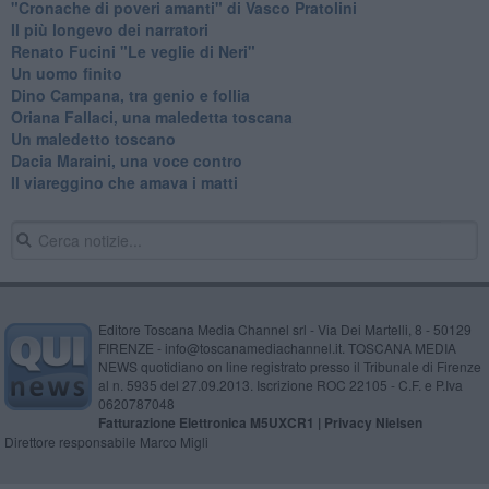
​"Cronache di poveri amanti" di Vasco Pratolini
​Il più longevo dei narratori
Renato Fucini "Le veglie di Neri"
Un uomo finito
​Dino Campana, tra genio e follia
​Oriana Fallaci, una maledetta toscana
​Un maledetto toscano
​Dacia Maraini, una voce contro
​Il viareggino che amava i matti
Editore Toscana Media Channel srl - Via Dei Martelli, 8 - 50129
FIRENZE - info@toscanamediachannel.it. TOSCANA MEDIA
NEWS quotidiano on line registrato presso il Tribunale di Firenze
al n. 5935 del 27.09.2013. Iscrizione ROC 22105 - C.F. e P.Iva
0620787048
Fatturazione Elettronica M5UXCR1 |
Privacy Nielsen
Direttore responsabile Marco Migli