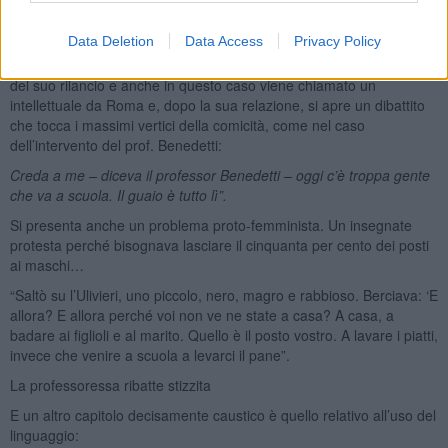
un’occhiata al presente non si potrà che constatare che nulla è
cambiato, anzi …
Data Deletion
Data Access
Privacy Policy
Insieme alla questione dei libri, sorge poi quello della biblioteca e
del suo rilancio e anche in questo caso viene chiamato un
intellettuale da Roma e, dopo la sua relazione, si apre un dibattito
che tocca i massimi vertici della comicità, come nel caso
dell’intervento del prof. Benedetti:
Creda a me – diceva il professor Benedetti – oggi c’è troppa gente
che va a scuola. Il guaio è tutto lì”
.
Si presenta anche un problema proto-femminista. Un insegnate
protesta perché bisognava lasciare il cinquanta per cento dei posti
ai maschi…
“Saltò su l’Ulivieri, uno piccolo, nero, magro e rabbioso. Berciava: ‘E
allora? E allora perché voi non ve ne state a casa? A casa, a
badare ai figlioli e al marito. Quello è il posto vostro. A lavare i piatti,
invece che venire a scuola a levarci il pane”.
La professoressa ribatte stizzita
E un altro capitolo decisamente caustico è quello relativo all’uso del
linguaggio: