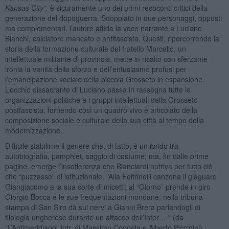
Kansas City”,
è sicuramente uno dei primi resoconti critici della
generazione del dopoguerra. Sdoppiato in due personaggi, opposti
ma complementari, l’autore affida la voce narrante a Luciano
Bianchi, calciatore mancato e antifascista. Questi, ripercorrendo la
storia della formazione culturale del fratello Marcello, un
intellettuale militante di provincia, mette in risalto con sferzante
ironia la vanità dello sforzo e dell’entusiasmo profusi per
l’emancipazione sociale della piccola Grosseto in espansione.
L’occhio dissacrante di Luciano passa in rassegna tutte le
organizzazioni politiche e i gruppi intellettuali della Grosseto
postfascista, fornendo così un quadro vivo e articolato della
composizione sociale e culturale della sua città al tempo della
modernizzazione.
Difficile stabilirne il genere che, di fatto, è un ibrido tra
autobiografia, pamphlet, saggio di costume; ma, fin dalle prime
pagine, emerge l’insofferenza che Bianciardi nutriva per tutto ciò
che “puzzasse” di istituzionale. “Alla Feltrinelli canzona il giaguaro
Giangiacomo e la sua corte di micetti; al “Giorno” prende in giro
Giorgio Bocca e le sue frequentazioni mondane; nella tribuna
stampa di San Siro dà sui nervi a Gianni Brera parlandogli di
filologia ungherese durante un attacco dell’Inter …” (da
“L’Antimeridiano” intr. di Massimo Coppola e Alberto Piccinini)