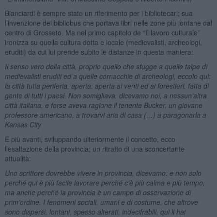
Bianciardi è sempre stato un riferimento per i bibliotecari; sua
l’invenzione del bibliobus che portava libri nelle zone più lontane dal
centro di Grosseto. Ma nel primo capitolo de “Il lavoro culturale”
ironizza su quella cultura dotta e locale (medievalisti, archeologi,
eruditi) da cui lui prende subito le distanze in questa maniera:
Il senso vero della città, proprio quello che sfugge a quelle talpe di
medievalisti eruditi ed a quelle cornacchie di archeologi, eccolo qui:
la città tutta periferia, aperta, aperta ai venti ed ai forestieri, fatta di
gente di tutti i paesi. Non somigliava, dicevamo noi, a nessun’altra
città italiana, e forse aveva ragione il tenente Bucker, un giovane
professore americano, a trovarvi aria di casa (…) a paragonarla a
Kansas City
E più avanti, sviluppando ulteriormente il concetto, ecco
l’esaltazione della provincia; un ritratto di una sconcertante
attualità:
Uno scrittore dovrebbe vivere in provincia, dicevamo: e non solo
perché qui è più facile lavorare perché c’è più calma e più tempo,
ma anche perché la provincia è un campo di osservazione di
prim’ordine. I fenomeni sociali, umani e di costume, che altrove
sono dispersi, lontani, spesso alterati, indecifrabili, qui li hai