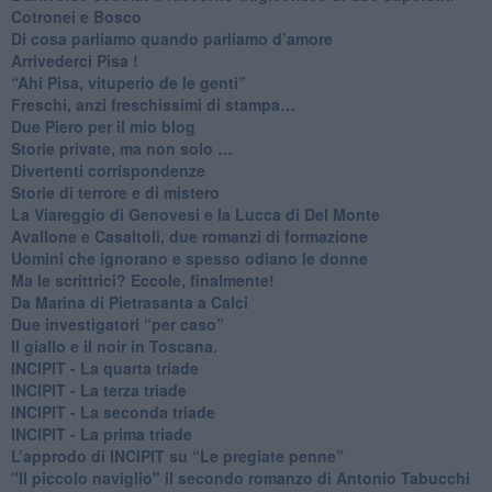
Cotronei e Bosco
Di cosa parliamo quando parliamo d’amore
Arrivederci Pisa !
​“Ahi Pisa, vituperio de le genti”
Freschi, anzi freschissimi di stampa…
​Due Piero per il mio blog
​Storie private, ma non solo …
Divertenti corrispondenze
Storie di terrore e di mistero
La Viareggio di Genovesi e la Lucca di Del Monte
Avallone e Casaltoli, due romanzi di formazione
​Uomini che ignorano e spesso odiano le donne
Ma le scrittrici? Eccole, finalmente!
Da Marina di Pietrasanta a Calci
​Due investigatori “per caso”
​Il giallo e il noir in Toscana.
INCIPIT - La quarta triade
INCIPIT - La terza triade
INCIPIT - La seconda triade
INCIPIT - La prima triade
L’approdo di INCIPIT su “Le pregiate penne”
​"Il piccolo naviglio" il secondo romanzo di Antonio Tabucchi