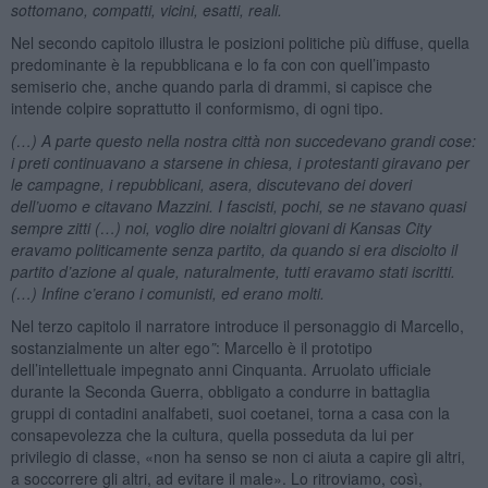
sottomano, compatti, vicini, esatti, reali.
Nel secondo capitolo illustra le posizioni politiche più diffuse, quella
predominante è la repubblicana e lo fa con con quell’impasto
semiserio che, anche quando parla di drammi, si capisce che
intende colpire soprattutto il conformismo, di ogni tipo.
(…) A parte questo nella nostra città non succedevano grandi cose:
i preti continuavano a starsene in chiesa, i protestanti giravano per
le campagne, i repubblicani, asera, discutevano dei doveri
dell’uomo e citavano Mazzini. I fascisti, pochi, se ne stavano quasi
sempre zitti (…) noi, voglio dire noialtri giovani di Kansas City
eravamo politicamente senza partito, da quando si era disciolto il
partito d’azione al quale, naturalmente, tutti eravamo stati iscritti.
(…) Infine c’erano i comunisti, ed erano molti.
Nel terzo capitolo il narratore introduce il personaggio di Marcello,
sostanzialmente un alter ego
”
: Marcello è il prototipo
dell’intellettuale impegnato anni Cinquanta. Arruolato ufficiale
durante la Seconda Guerra, obbligato a condurre in battaglia
gruppi di contadini analfabeti, suoi coetanei, torna a casa con la
consapevolezza che la cultura, quella posseduta da lui per
privilegio di classe, «non ha senso se non ci aiuta a capire gli altri,
a soccorrere gli altri, ad evitare il male». Lo ritroviamo, così,