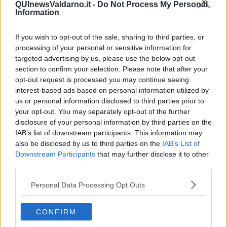
QUInewsValdarno.it -
Do Not Process My Personal
per sé evidente, no? E guardava in viso Marcello, duramente,
Information
come se la colpa fosse sua e non di De Sica”.
Il noto critico non apprezza che l’operaio Ricci non sia inserito nelle
If you wish to opt-out of the sale, sharing to third parties, or
lotte del lavoro e che sia un uomo solo. C’è una sfumatura
processing of your personal or sensitive information for
borghese in quella solitudine, secondo gli stilemi ortodossi del
targeted advertising by us, please use the below opt-out
Partito Comunista, qui parodiati .
section to confirm your selection. Please note that after your
Bianciardi descrive questo mondo provinciale come se si trattasse
opt-out request is processed you may continue seeing
di un reportage storico – antropologico, ma non bisogna
interest-based ads based on personal information utilized by
dimenticare che si tratta di un racconto e che le figure descritte
us or personal information disclosed to third parties prior to
tendono alla caricatura, anche se si avvicinano molto alla realtà
your opt-out. You may separately opt-out of the further
Un tono quasi profetico, assumono poi le riflessioni sulla diffusione
disclosure of your personal information by third parties on the
dei libri; ecco cosa scrive a questo proposito:
IAB’s list of downstream participants. This information may
also be disclosed by us to third parties on the
IAB’s List of
Nell’antichità era il lettore che cercava il libro, mentre oggi il
Downstream Participants
that may further disclose it to other
rapporto si è invertito: il libro cerca il lettore. In Italia la crisi è
third parties.
complicata dal fatto che moltissimi scrivono e pochissimi leggono.
(…) forse il numero degli scrittori è pari a quello degli analfabeti, e
Personal Data Processing Opt Outs
fors’ anche il problema dell’analfabetismo si potrebbe risolvere
imponendo a ciascun autore di insegnare a leggere a un
analfabeta, servendosi del suo libro inedito come di un sillabario.
CONFIRM
Se si pensa che Bianciardi scriveva queste cose nel 1957 e si dà