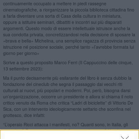
continuamente occupato a mettere in piedi rassegne
cinematografiche, a riorganizzare la piccola biblioteca cittadina fino
a farla diventare una sorta di Casa della cultura in miniatura,
oppure a istituire seminari, dibattiti e incontri sui più disparati
argomenti. Questo modo di essere intellettuale istruisce anche la
sua condotta privata, concretizzandosi nella decisione di sposare la
«brava e bella» Michelina, una semplice ragazza di provincia senza
istruzione né posizione sociale, perché tanto «l’avrebbe formata lui
giorno per giorno»
Scrive a questo proposito Marco Ferri (Il Cappuccino delle cinque,
13 settembre 2023):
Ma il punto decisamente più esilarante del libro è senza dubbio la
fondazione del cineclub che segna il passaggio dai vecchi riti
culturali ai nuovi, più popolari e moderni. Poi, però, bisogna darsi
un’organizzazione, occorre un presidente e allora si chiama il noto
critico venuto da Roma che critica “Ladri di biciclette” di Vittorio De
Sica, con un intervento ideologicamente settario che sconfina nel
grottesco, dice infatti:
“L’operaio Ricci attacca i manifesti, no? Quanti sono, in Italia, gli
attacchini? E quanti i braccianti? Quanti i siderurgici? Non ho con
me i dati esatti, ma la non tipicità dell’uomo di De Sica mi pare di