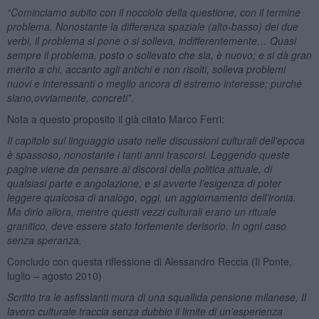
“Cominciamo subito con il nocciolo della questione, con il termine
problema. Nonostante la differenza spaziale (alto-basso) dei due
verbi, il problema si pone o si solleva, indifferentemente… Quasi
sempre il problema, posto o sollevato che sia, è nuovo; e si dà gran
merito a chi, accanto agli antichi e non risolti, solleva problemi
nuovi e interessanti o meglio ancora di estremo interesse; purché
siano,
ovviamente, concreti”
.
Nota a questo proposito il già citato Marco Ferri:
Il capitolo sul linguaggio usato nelle discussioni culturali dell’epoca
è spassoso, nonostante i tanti anni trascorsi. Leggendo queste
pagine viene da pensare ai discorsi della politica attuale, di
qualsiasi parte e angolazione, e si avverte l’esigenza di poter
leggere qualcosa di analogo, oggi, un aggiornamento dell’ironia.
Ma dirlo allora, mentre questi vezzi culturali erano un rituale
granitico, deve essere stato fortemente derisorio. In ogni caso
senza speranza.
Concludo con questa riflessione di Alessandro Reccia (Il Ponte,
luglio – agosto 2010)
Scritto tra le asfissianti mura di una squallida pensione milanese, Il
lavoro culturale traccia senza dubbio il limite di un’esperienza