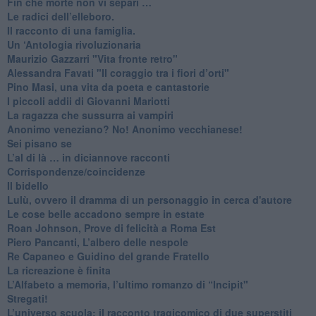
​Fin che morte non vi separi …
​Le radici dell’elleboro.
​Il racconto di una famiglia.
Un ‘Antologia rivoluzionaria
​Maurizio Gazzarri "Vita fronte retro"
​Alessandra Favati "Il coraggio tra i fiori d’orti"
​Pino Masi, una vita da poeta e cantastorie
​I piccoli addii di Giovanni Mariotti
​La ragazza che sussurra ai vampiri
​Anonimo veneziano? No! Anonimo vecchianese!
​Sei pisano se
​L’al di là … in diciannove racconti
Corrispondenze/coincidenze
Il bidello
Lulù, ovvero il dramma di un personaggio in cerca d'autore
Le cose belle accadono sempre in estate
Roan Johnson, Prove di felicità a Roma Est
Piero Pancanti, L’albero delle nespole
Re Capaneo e Guidino del grande Fratello
La ricreazione è finita
​L’Alfabeto a memoria, l’ultimo romanzo di “Incipit"
​Stregati!
L’universo scuola: il racconto tragicomico di due superstiti