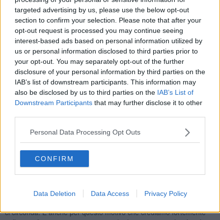
da Italia, Slovenia, Spagna, Austria, Germania, Ucraina,
targeted advertising by us, please use the below opt-out
Armenia, Giappone, Cina, Iran e Nepal
ed avranno la possibilità
di realizzare il proprio progetto con blocchi di travertino.
section to confirm your selection. Please note that after your
opt-out request is processed you may continue seeing
Durante il periodo del simposio sono previsti appuntamenti culturali
interest-based ads based on personal information utilized by
ed incontri con gli scultori, tenuti sempre nel rispetto delle
us or personal information disclosed to third parties prior to
normative a contrasto della diffusione del Coronavirus ma che nel
your opt-out. You may separately opt-out of the further
contempo permetteranno a tutti di riflettere sul ruolo dell'arte come
disclosure of your personal information by third parties on the
veicolo della bellezza, in particolare in un luogo speciale come è
IAB’s list of downstream participants. This information may
Cavriglia. L'evento è realizzato grazie anche al contributo diretto di
also be disclosed by us to third parties on the
IAB’s List of
alcune aziende che hanno garantito un supporto economico
Downstream Participants
that may further disclose it to other
all'amministrazione comunale.
third parties.
Il 2021 vuole essere un
anno di “Rinascita” per la comunità
cavrigliese:
la creazione delle opere d'arte dai blocchi di pietra
Personal Data Processing Opt Outs
diviene un simbolo di questa volontà e questo sentimento.
“Le opere del Simposio del 2019” ricorda
il sindaco Leonardo
CONFIRM
Degl'Innocenti
“Sono visibili in tutto il nostro territorio ed hanno
impreziosito le piazze dei borghi cavrigliesi. Una manifestazione
come questa lancia il
messaggio di fratellanza tra i popoli
attraverso l'arte
e fornisce anche speranza per il futuro, quando
Data Deletion
Data Access
Privacy Policy
passata la pandemia torneremo ad ammirare la bellezza di ciò che
ci circonda. È anche per questo motivo che crediamo fortemente