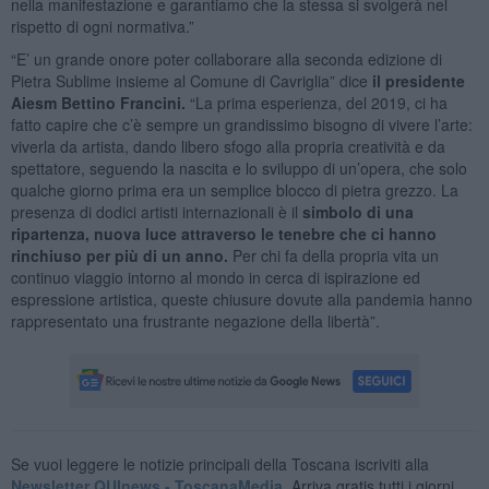
nella manifestazione e garantiamo che la stessa si svolgerà nel
rispetto di ogni normativa.”
“E’ un grande onore poter collaborare alla seconda edizione di
Pietra Sublime insieme al Comune di Cavriglia” dice
il presidente
Aiesm Bettino Francini.
“La prima esperienza, del 2019, ci ha
fatto capire che c’è sempre un grandissimo bisogno di vivere l’arte:
viverla da artista, dando libero sfogo alla propria creatività e da
spettatore, seguendo la nascita e lo sviluppo di un’opera, che solo
qualche giorno prima era un semplice blocco di pietra grezzo. La
presenza di dodici artisti internazionali è il
simbolo di una
ripartenza, nuova luce attraverso le tenebre che ci hanno
rinchiuso per più di un anno.
Per chi fa della propria vita un
continuo viaggio intorno al mondo in cerca di ispirazione ed
espressione artistica, queste chiusure dovute alla pandemia hanno
rappresentato una frustrante negazione della libertà”.
Se vuoi leggere le notizie principali della Toscana iscriviti alla
Newsletter QUInews - ToscanaMedia.
Arriva gratis tutti i giorni