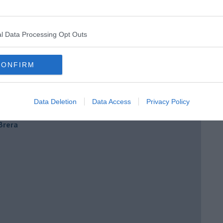
l Data Processing Opt Outs
CONFIRM
e
Data Deletion
Data Access
Privacy Policy
 Brera