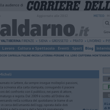
alla audience di
o
Aggiornato alle 20:12
METEO:
M
Gio
VALTIBERINA
FIRENZE
SIENA
GROSSETO
PRATO
LIVORNO
PI
Lavoro
Cultura e Spettacolo
Eventi
Sport
Blog
Intervi
OCCHI
CAVRIGLIA
FIGLINE-INCISA
LATERINA-PERGINE V.A.
LORO CIUFFENNA
MONTEVARCH
Micheli
aureato in Lettere, da sempre insegue molteplici passioni,
lla scrivania alla carta stampata, coniugando il piacere
oni del confronto con il pubblico, nei panni di attore,
Q
maturgo e regista. Dal 2009 è iscritto all’Ordine dei
iversando nella scrittura del quotidiano le trame di un
A L
n cerca dell’umanità dell’oggi, ispirata dalle doti
di 
ibilità e della ricerca della felicità immateriale.