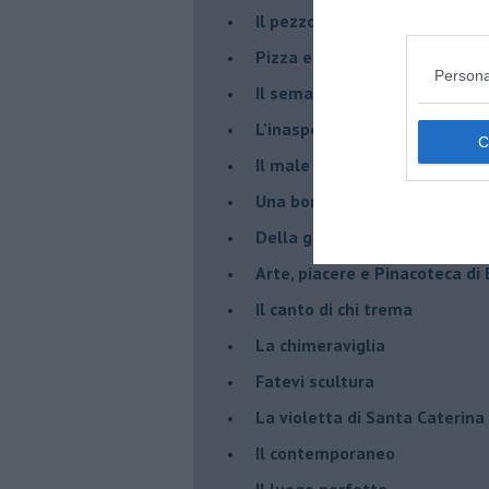
​Il pezzo di legno
​Pizza e birra
Persona
​Il semaforo rosso
​L’inaspettato
​Il male è zucchero
​Una borraccia olfattiva, grazi
​Della gentilezza di Carofiglio
Arte, piacere e Pinacoteca di
​Il canto di chi trema
La chimeraviglia
​Fatevi scultura
​La violetta di Santa Caterina
​Il contemporaneo
​Il luogo perfetto