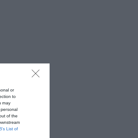
sonal or
ection to
ou may
 personal
out of the
 downstream
B’s List of