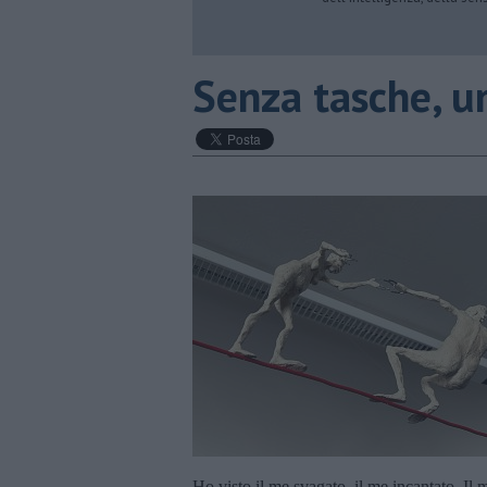
​Senza tasche, 
Ho visto il me svagato, il me incantato. Il 