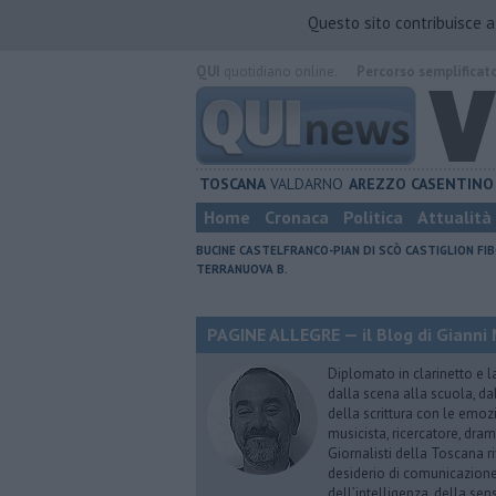
Questo sito contribuisce 
QUI
quotidiano online.
Percorso semplificat
TOSCANA
VALDARNO
AREZZO
CASENTINO
Home
Cronaca
Politica
Attualità
BUCINE
CASTELFRANCO-PIAN DI SCÒ
CASTIGLION FIB
TERRANUOVA B.
PAGINE ALLEGRE — il Blog di Gianni 
Diplomato in clarinetto e l
dalla scena alla scuola, da
della scrittura con le emozi
musicista, ricercatore, dram
Giornalisti della Toscana r
desiderio di comunicazione i
dell’intelligenza, della sens