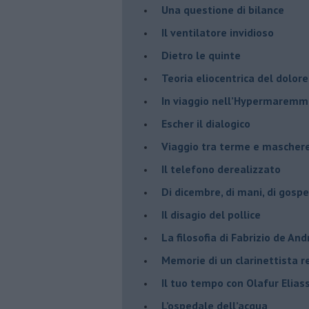
​Una questione di bilance
​Il ventilatore invidioso
​Dietro le quinte
​Teoria eliocentrica del dolore
In viaggio nell’Hypermarem
​Escher il dialogico
​Viaggio tra terme e mascher
Il telefono derealizzato
​Di dicembre, di mani, di gospe
​Il disagio del pollice
​La filosofia di Fabrizio de And
Memorie di un clarinettista 
​Il tuo tempo con Olafur Elias
​L’ospedale dell’acqua