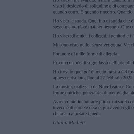
visto il desiderio di solitudine e di compa
quando corro. E quando rincorro. Quando 
Ho visto la strada. Quel filo di strada che
stessa ma non lo è mai per nessuno. Che col
Ho visto gli amici, i colleghi, i genitori e 
Mi sono visto nudo, senza vergogna. Vecchi
Portatore di mille forme di allegria.
Ero un custode di sogni lassù nell’aria, di d
Ho trovato quel po’ di me in mostra nel foy
appeso e risoluto, fino al 27 febbraio 2025.
La mostra, realizzata da NoveTeatro e Comu
forme oniriche, generatrici di meraviglia, d
Avrei voluto incontrarle prima: mi sarei cer
invece è di carne e ossa e, pur avendo gli oc
chiamato a posare i piedi.
Gianni Micheli