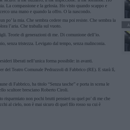
gnia. La compassione e la gelosia. Ho visto quando scappo e
cerco una mano e quando la offro. O la nascondo.
 è un po’ la mia. Che sembra cedere ma poi resiste. Che sembra la
A
ora l’aria. Che traballa sul vuoto.
i figli. Teorie di generazioni di me. Di comunione dell’io.
o, senza tristezza. Levigato dal tempo, senza malinconia.
esideri liberati nell’unica forma possibile: in avanti.
er del Teatro Comunale Pedrazzoli di Fabbrico (RE). E starà lì,
ne di Fabbrico, ha titolo “Senza tasche” e porta in scena le
ello scultore bresciano Roberto Ciroli.
to risparmiato non pochi brutti pensieri su quel po’ di me che
chi al cielo, non è mai sicuro di quel filo rosso su cui è