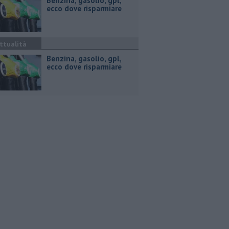
​Benzina, gasolio, gpl,
ecco dove risparmiare
ttualità
​Benzina, gasolio, gpl,
ecco dove risparmiare