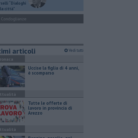
selli “Dialoghi
la città"
Condoglianze
imi articoli
Vedi tutti
ronaca
Uccise la figlia di 4 anni,
è scomparso
ttualità
​Tutte le offerte di
lavoro in provincia di
Arezzo
ttualità