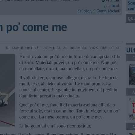
Vedi tutti
Scar
gli articoli
con 
del blog di Gianni Micheli
QUI
un po’ come me
Ult
DI GIANNI MICHELI - DOMENICA
21 DICEMBRE 2025
ORE 08:00
Ho ritrovato un po’ di me in forme di cartapesta e filo
C
di ferro. Materiali poveri, un po’ come me. Non più
da modellare, ormai, ma modellati, un po’ come me.
Il volto incerto, curioso, allegro, distratto. Le braccia
molli, tese, al cielo, al vuoto. Le mani pronte. La
pancia al centro. Le gambe in movimento. I piedi in
A
equilibrio, precario ma ostinato.
Quel po’ di me, fratelli di materia asciutta all’aria o
forse al sole, era in cammino. Tutti in viaggio, un po’
come me. La mèta oscura, un po’ come me.
Li ho guardati e mi sono riconosciuto.
A
me sicuro. Il me bizzarro, il me impiccione. Il me sornione. Ho