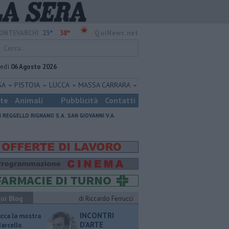
23°
38°
ONTEVARCHI
QuiNews.net
vedì
06 Agosto 2026
SA
PISTOIA
LUCCA
MASSA CARRARA
ste
Animali
Pubblicità
Contatti
I
REGGELLO
RIGNANO S.A.
SAN GIOVANNI V.A.
ui Blog
di Riccardo Ferrucci
INCONTRI
ucca la mostra
D'ARTE
Marcello