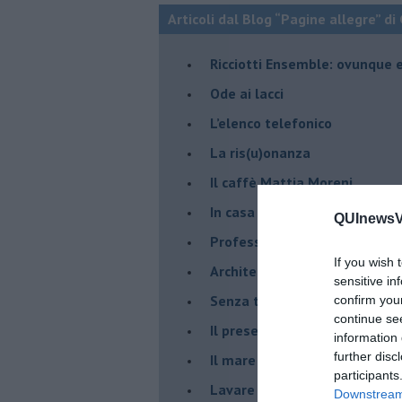
Articoli dal Blog “Pagine allegre” di
​Ricciotti Ensemble: ovunque e
Ode ai lacci
​L’elenco telefonico
​La ris(u)onanza
​Il caffè Mattia Moreni
​In casa ho una macchina del
QUInewsVa
Professione: reporter
If you wish 
Architettura che abbaglia
sensitive in
​Senza tasche, un po’ come m
confirm you
continue se
​Il presepe di San Martino
information 
further disc
​Il mare d’autunno
participants
​Lavare la coscienza
Downstream 