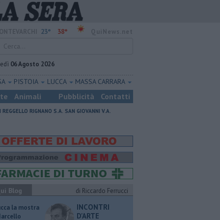
23°
38°
ONTEVARCHI
QuiNews.net
vedì
06 Agosto 2026
SA
PISTOIA
LUCCA
MASSA CARRARA
ste
Animali
Pubblicità
Contatti
I
REGGELLO
RIGNANO S.A.
SAN GIOVANNI V.A.
ui Blog
di Riccardo Ferrucci
INCONTRI
ucca la mostra
D'ARTE
Marcello