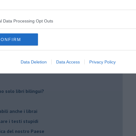
l Data Processing Opt Outs
o Cerri
CONFIRM
o!
Data Deletion
Data Access
Privacy Policy
 solo libri bilingui?
ili anche i librai
re i testi stupidi
rica del nostro Paese