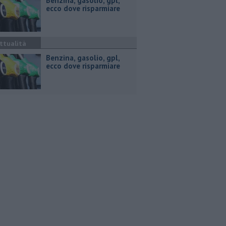
​Benzina, gasolio, gpl,
ecco dove risparmiare
ttualità
​Benzina, gasolio, gpl,
ecco dove risparmiare