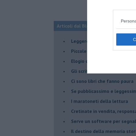
Persona
Articoli dal Blog “Leggere” di Robert
​Leggere in Nazionale
​Piccole biblioteche spariscon
​Elogio della nanoeditoria
Gli scrittori e i sabotatori
Ci sono libri che fanno paura
Se pubblicassimo e leggessimo
I maratoneti della lettura
Cretinate in vendita, responsab
Serve un software per segnala
​Il destino della memoria sto