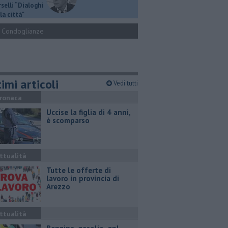
selli “Dialoghi
la città"
Condoglianze
imi articoli
Vedi tutti
ronaca
Uccise la figlia di 4 anni,
è scomparso
ttualità
​Tutte le offerte di
lavoro in provincia di
Arezzo
ttualità