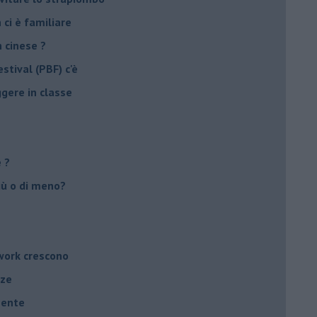
 ci è familiare
n cinese ?
stival (PBF) c'è
ggere in classe
e ?
più o di meno?
twork crescono
nze
mente