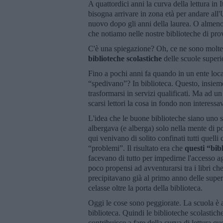
A quattordici anni la curva della lettura in I
bisogna arrivare in zona età per andare all'U
nuovo dopo gli anni della laurea. O almen
che notiamo nelle nostre biblioteche di pro
C'è una spiegazione? Oh, ce ne sono molte.
biblioteche scolastiche
delle scuole superio
Fino a pochi anni fa quando in un ente lo
“spedivano”? In biblioteca. Questo, insieme
trasformarsi in servizi qualificati. Ma ad un 
scarsi lettori la cosa in fondo non interessa
L'idea che le buone biblioteche siano uno s
albergava (e alberga) solo nella mente di po
qui venivano di solito confinati tutti quel
“problemi”. Il risultato era che
questi “bib
facevano di tutto per impedirne l'accesso agl
poco propensi ad avventurarsi tra i libri ch
precipitavano già al primo anno delle superi
celasse oltre la porta della biblioteca.
Oggi le cose sono peggiorate. La scuola è 
biblioteca. Quindi le biblioteche scolastich
contribuisce a fare della curva di lettura qu