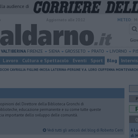
alla audience di
o
Aggiornato alle 20:12
METEO:
M
Gio
VALTIBERINA
FIRENZE
SIENA
GROSSETO
PRATO
LIVORNO
PI
Lavoro
Cultura e Spettacolo
Eventi
Sport
Blog
Intervi
OCCHI
CAVRIGLIA
FIGLINE-INCISA
LATERINA-PERGINE V.A.
LORO CIUFFENNA
MONTEVARCH
pinioni del Direttore della Biblioteca Gronchi di
, biblioteche, educazione permanente e su come tutte queste
cia importante dello sviluppo delle comunità.
Q
Vedi tutti gli articoli del blog di Roberto Cerri
A L
di 