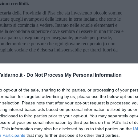
ioni credibili.
tecaria della Provincia di Pisa che sta investendo piccole somme
istare quegli avamposti della lettura in terra indiana che sono le
sultato si comincia a vedere. Intanto nelle scuole elementari e
lla secondaria superiore dove sembra di essere in una trincea e
lmo a palmo, insegnante per insegnante, preside per preside,
non demordere e pensare che ogni giovane recuperato (o non
apitale sociale che è risorsa indispensabile per tirarci fuori da
ldarno.it -
Do Not Process My Personal Information
to opt-out of the sale, sharing to third parties, or processing of your per
formation for targeted advertising by us, please use the below opt-out s
r selection. Please note that after your opt-out request is processed y
eing interest-based ads based on personal information utilized by us or
disclosed to third parties prior to your opt-out. You may separately opt-
losure of your personal information by third parties on the IAB’s list of
. This information may also be disclosed by us to third parties on the
IA
Participants
that may further disclose it to other third parties.