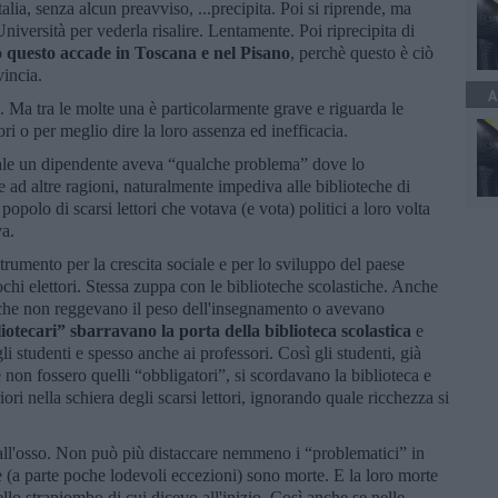
talia, senza alcun preavviso, ...precipita. Poi si riprende, ma
niversità per vederla risalire. Lentamente. Poi riprecipita di
o
questo accade in Toscana e nel Pisano
, perchè questo è ciò
vincia.
A
 Ma tra le molte una è particolarmente grave e riguarda le
ri o per meglio dire la loro assenza ed inefficacia.
cale un dipendente aveva “qualche problema” dove lo
 ad altre ragioni, naturalmente impediva alle biblioteche di
popolo di scarsi lettori che votava (e vota) politici a loro volta
va.
trumento per la crescita sociale e per lo sviluppo del paese
chi elettori. Stessa zuppa con le biblioteche scolastiche. Anche
li che non reggevano il peso dell'insegnamento o avevano
liotecari” sbarravano la porta della biblioteca scolastica
e
i studenti e spesso anche ai professori. Così gli studenti, già
e non fossero quelli “obbligatori”, si scordavano la biblioteca e
ori nella schiera degli scarsi lettori, ignorando quale ricchezza si
all'osso. Non può più distaccare nemmeno i “problematici” in
e (a parte poche lodevoli eccezioni) sono morte. E la loro morte
ello strapiombo di cui dicevo all'inizio. Così anche se nelle