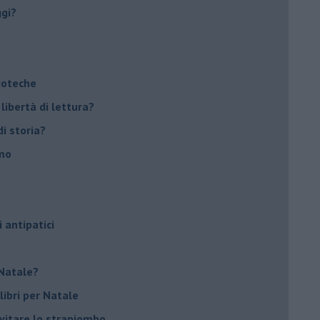
ggi?
lioteche
 libertà di lettura?
di storia?
smo
o
i antipatici
r Natale?
libri per Natale
evitare lo strapiombo