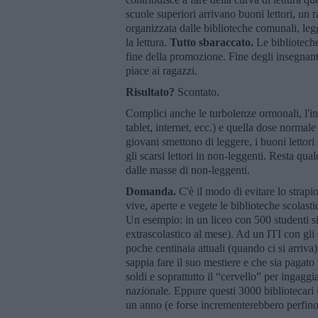
scuole superiori arrivano buoni lettori, un 
organizzata dalle biblioteche comunali, legg
la lettura.
Tutto sbaraccato.
Le biblioteche
fine della promozione. Fine degli insegnant
piace ai ragazzi.
Risultato?
Scontato.
Complici anche le turbolenze ormonali, l'in
tablet, internet, ecc.) e quella dose normale
giovani smettono di leggere, i buoni lettori s
gli scarsi lettori in non-leggenti. Resta qu
dalle masse di non-leggenti.
Domanda.
C'è il modo di evitare lo strapi
vive, aperte e vegete le biblioteche scolast
Un esempio: in un liceo con 500 studenti si
extrascolastico al mese). Ad un ITI con gli
poche centinaia attuali (quando ci si arriva
sappia fare il suo mestiere e che sia pagato 
soldi e soprattutto il “cervello” per ingaggi
nazionale. Eppure questi 3000 bibliotecari 
un anno (e forse incrementerebbero perfino