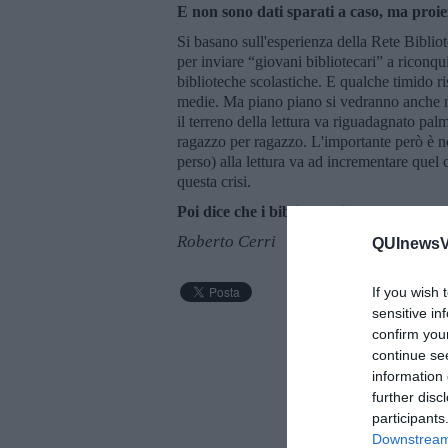
E non sono dati sparati a caso, ma proiez
Si basano sull'esperienza della Rete Biblio
per inviare “giovani bibliotecari” a riconqu
biblioteche scolastiche. E qualche timido ri
medie. Ma piano piano si vedranno anche ne
il terreno della lettura va riguadagnato pa
ragazzo per ragazzo. L'importante però è 
perso) alla lettura va ad incrementare quel c
questa crisi.
Poi dice che i bibliotecari non servono.
Roberto Cerri
QUInewsVa
If you wish 
sensitive in
confirm you
continue se
information 
further disc
participants
Downstream 