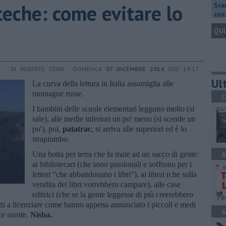
oteche: come evitare lo
Scar
con 
QUI
DI ROBERTO CERRI - DOMENICA
07 DICEMBRE 2014
ORE 19:17
Ult
La curva della lettura in Italia assomiglia alle
montagne russe.
C
I bambini delle scuole elementari leggono molto (si
sale), alle medie inferiori un po' meno (si scende un
po'), poi,
patatrac
, si arriva alle superiori ed è lo
strapiombo.
Una botta per terra che fa male ad un sacco di gente:
A
ai bibliotecari (che sono passionali e soffrono per i
lettori “che abbandonano i libri”), ai librai (che sulla
vendita dei libri vorrebbero campare), alle case
editrici (che se la gente leggesse di più creerebbero
tti a licenziare come hanno appena annunciato i piccoli e medi
A
ce niente.
Nisba.