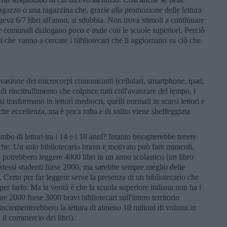
ragazzo o una ragazzina che, grazie alla promozione delle lettura
eva 6/7 libri all'anno, si sdubbia. Non trova stimoli a continuare
 comunali dialogano poco e male con le scuole superiori. Perciò
i che vanno a cercare i bibliotecari che li aggiornano su ciò che
vasione dei microcorpi comunicanti (cellulari, smartphone, ipad,
 di rincitrullimento che colpisce tutti coll'avanzare del tempo, i
i trasformano in lettori mediocri, quelli normali in scarsi lettori e
alche eccellenza, ma è poca roba e di solito viene sbeffeggiata
ombo di lettori tra i 14 e i 18 anni? Intanto bisognerebbe tenere
iche. Un solo bibliotecario bravo e motivato può fare miracoli.
 potrebbero leggere 4000 libri in un anno scolastico (un libro
 stessi studenti forse 2000, ma sarebbe sempre meglio delle
). Certo per far leggere serve la presenza di un bibliotecario che
per farlo. Ma la verità è che la scuola superiore italiana non ha i
are 2000 forse 3000 bravi bibliotecari sull'intero territorio
incrementerebbero la lettura di almeno 10 milioni di volumi in
 il commercio dei libri).