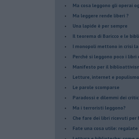
Ma cosa leggono gli operai o
Ma leggere rende liberi ?
​Una lapide è per sempre
Il teorema di Baricco e le bib
I monopoli mettono in crisi la
​Perché si leggono poco i libri 
​Manifesto per il biblioattivi
Letture, internet e populism
​Le parole scomparse
​Paradossi e dilemmi dei critic
Ma i terroristi leggono?
​Che fare dei libri ricevuti pe
​Fate una cosa utile: regalate 
​Lettura e biblioteche: come 