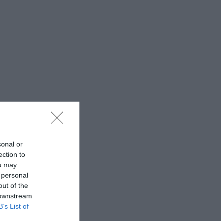
sonal or
ection to
ou may
 personal
out of the
 downstream
B’s List of