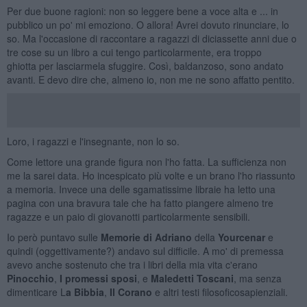
Per due buone ragioni: non so leggere bene a voce alta e ... in
pubblico un po' mi emoziono. O allora! Avrei dovuto rinunciare, lo
so. Ma l'occasione di raccontare a ragazzi di diciassette anni due o
tre cose su un libro a cui tengo particolarmente, era troppo
ghiotta per lasciarmela sfuggire. Così, baldanzoso, sono andato
avanti. E devo dire che, almeno io, non me ne sono affatto pentito.
Loro, i ragazzi e l'insegnante, non lo so.
Come lettore una grande figura non l'ho fatta. La sufficienza non
me la sarei data. Ho incespicato più volte e un brano l'ho riassunto
a memoria. Invece una delle sgamatissime libraie ha letto una
pagina con una bravura tale che ha fatto piangere almeno tre
ragazze e un paio di giovanotti particolarmente sensibili.
Io però puntavo sulle
Memorie di Adriano
della
Yourcenar
e
quindi (oggettivamente?) andavo sul difficile. A mo' di premessa
avevo anche sostenuto che tra i libri della mia vita c'erano
Pinocchio
,
I promessi sposi
, e
Maledetti Toscani
, ma senza
dimenticare L
a
Bibbia
,
Il Corano
e altri testi filosofico­sapienziali.