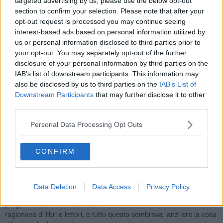
targeted advertising by us, please use the below opt-out
Grazie per i vampiri, se questo servirà a contrastare l'epidemia
section to confirm your selection. Please note that after your
di dislettura che falcidia i giovani appena approdati alle scuole
opt-out request is processed you may continue seeing
superiori.
interest-based ads based on personal information utilized by
Terza cosa: i ragazzi facevano domande intelligenti sul rapporto tra
us or personal information disclosed to third parties prior to
libri e professioni della lettura e la cosa non mi ha affatto
your opt-out. You may separately opt-out of the further
meravigliato.
disclosure of your personal information by third parties on the
La quarta: bibliotecari e librai, contrariamente a quanto ci si poteva
IAB’s list of downstream participants. This information may
aspettare, più che l'elogio del libro hanno parlato dei lettori. Tutti
also be disclosed by us to third parties on the
IAB’s List of
abbiamo sostenuto che i libri sono strumenti e che la
Downstream Participants
that may further disclose it to other
nostra attenzione e la nostra curiosità vanno soprattutto ai lettori.
third parties.
Perché senza capire i lettori alla fine
non si vendono libri, senza comprendere i loro bisogni le
Personal Data Processing Opt Outs
biblioteche si svuotano, senza sostenere la lettura una nazione si
impoverisce.
CONFIRM
Su questo eravamo tutti d'accordo.
Insomma alle 8 di mattina mi sono trovato, come bibliotecario,
insieme a due bravissime libraie, in un liceo di Pontedera a parlare
di libri. Davanti a noi, anzi in cerchio con noi, lettori intelligenti e che
Data Deletion
Data Access
Privacy Policy
non sbadigliavano. C'era solo un vago riferimento alla
programmazione scolastica, si
ragionava di libri e lettori, e tutto questo sembrava, anzi era la cosa