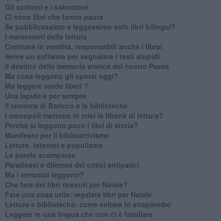
Gli scrittori e i sabotatori
Ci sono libri che fanno paura
Se pubblicassimo e leggessimo solo libri bilingui?
I maratoneti della lettura
Cretinate in vendita, responsabili anche i librai
Serve un software per segnalare i testi stupidi
​Il destino della memoria storica del nostro Paese
Ma cosa leggono gli operai oggi?
Ma leggere rende liberi ?
​Una lapide è per sempre
Il teorema di Baricco e le biblioteche
I monopoli mettono in crisi la libertà di lettura?
​Perché si leggono poco i libri di storia?
​Manifesto per il biblioattivismo
Letture, internet e populismo
​Le parole scomparse
​Paradossi e dilemmi dei critici antipatici
Ma i terroristi leggono?
​Che fare dei libri ricevuti per Natale?
​Fate una cosa utile: regalate libri per Natale
​Lettura e biblioteche: come evitare lo strapiombo
Leggere in una lingua che non ci è familiare