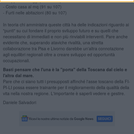
- Scippi e borseggi (95 su 107)
- Costo casa al mq (91 su 107)
- Furti nelle abitazioni (80 su 107)
In teoria chi amministra queste città ha delle indicazioni riguardo ai
"punti" su cui fondare il proprio sviluppo futuro e su quelli che
necessitano di immediati e non più rinviabili interventi. Pare anche
evidente che, superando ataviche rivalità, una stretta
collaborazione tra Pisa e Livorno darebbe un'altra connotazione
agli equilibri regionali oltre a creare sviluppo ed opportunità
occupazionali.
Basti pensare che l'una è la "porta" della Toscana dal cielo e
l'altra dal mare.
Pare che ci siano tutti i presupposti affinché l'asse toscano della FI-
PI-LI possa essere trainante per il miglioramento della qualità della
vita nella nostra regione. L'importante è saperli vedere e gestire.
Daniele Salvadori