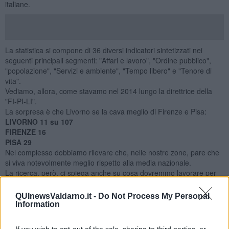
italiane.
La statistica si compone di 36 diversi indicatori sintetizzati nei
seguenti principali segmenti: "Affari e lavoro", "Ordine pubblico",
"popolazione", "Servizi e ambiente", "Tempo libero" e "Tenore di
vita".
Vediamo, allora, come stavamo nel 2014 lungo la direttrice della
"FI-PI-LI".
La sorpresa è che Livorno se la cava meglio di Firenze e Pisa:
LIVORNO 11 su 107
FIRENZE 16
PISA 29
Nel complesso dobbiamo rilevare che, nelle nostre zone, pare che
si viva notevolmente meglio rispetto alla media nazionale.
La ricerca, però, ci spiega anche su cosa dovremmo lavorare per
migliorare la nostra situazione. Ecco i punti di forza e di debolezza:
QUInewsValdarno.it -
Do Not Process My Personal
LIVORNO
- Punti di forza:
Information
- Indice climatico (3 su 107)
- Indice medio delle pensioni (5 su 107)