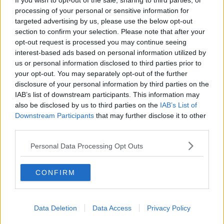
If you wish to opt-out of the sale, sharing to third parties, or
- Disponibilità asili (12 su 107)
processing of your personal or sensitive information for
- Disponibilità Bar e Ristoranti (12 su 107)
targeted advertising by us, please use the below opt-out
LIVORNO - Punti di debolezza:
section to confirm your selection. Please note that after your
- Indice divorzi e separazioni (102 su 107)
opt-out request is processed you may continue seeing
- scippi e borseggi (85 su 107)
interest-based ads based on personal information utilized by
- Densità abitanti per Kmq (82 su 107)
us or personal information disclosed to third parties prior to
your opt-out. You may separately opt-out of the further
FIRENZE
- Punti di forza:
- Speranza di vita media (3 su 107)
disclosure of your personal information by third parties on the
- Tasso di occupazione (7 su 107)
IAB’s list of downstream participants. This information may
- Disponibilità asili (8 su 107)
also be disclosed by us to third parties on the
IAB’s List of
FIRENZE - Punti di debolezza:
Downstream Participants
that may further disclose it to other
- Costo casa al mq (105 su 107)
third parties.
- Scippi e borseggi (100 su 107)
- Furti nelle abitazioni (93 su 107)
Personal Data Processing Opt Outs
PISA
- Punti di forza:
CONFIRM
- Disponibilità asili (7 su 107)
- Consumi per famiglie (9 su 107)
- Smaltimento cause civili (11 su 107)
- Emigrazione ospedaliera (12 su 107)
Data Deletion
Data Access
Privacy Policy
PISA - Punti di debolezza: