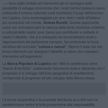
. —
Sono stato invitato ad intervenire ad un convegno sulle
possibilità di sviluppo economico che i nostri territori possono avere
coltivando il turismo culturale (vedi manifesto).Il luogo dell'incontro
era Lajatico, zona avvantaggiata per aver dato i natali all'italiano
più conosciuto nel mondo:
Andrea Bocelli
. Questa opportunità
unica non sminuisce però la valenza delle tante ricchezze artistiche
e culturali delle nostre zone, bensì può contribuire a metterle in
risalto.Il dibattito, che si è sviluppato tra amministratori locali e
rappresentanti del parlamento europeo, ha confermato la forza
attrattiva del connubio
"cultura e natura"
. Riporto il testo del mio
breve intervento per allargare il dibattito a coloro che volessero
intervenire sull'argomento:
La
Banca Popolare di Lajatico
dal 1884 si caratterizza come
“banca di territorio”, sostenendo l’economia reale e ritenendo che il
progresso e lo sviluppo dell’area geografica di insediamento
corrisponda al progresso ed allo sviluppo della Banca stessa.
La forma cooperativa e la proprietà distribuita su 6.200 soci ne
caratterizzano inoltre la forte propensione alla responsabilità