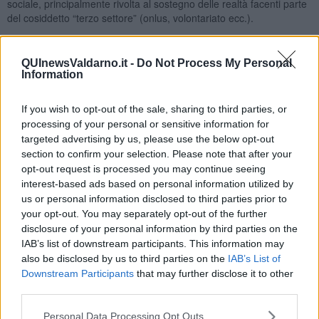
sociale, principalmente rivolta al sostegno delle realtà facenti parte
del cosiddetto “terzo settore” (onlus, volontariato ecc.).
Quando si iniziò a parlare di
Teatro del Silenzio
, l’argomento
destò nell’opinione pubblica molte perplessità per la evidente
QUInewsValdarno.it -
Do Not Process My Personal
difficoltà di realizzazione. Quasi una pazzia!
Information
Il sostegno della Banca all’iniziativa contribuì a dargli maggiore
credibilità e, insieme alla grande volontà e capacità del “gruppo di
If you wish to opt-out of the sale, sharing to third parties, or
lavoro”, decollo questo sogno.
processing of your personal or sensitive information for
Le intuizioni che hanno fatto nascere le grandi cose, sgorgano
targeted advertising by us, please use the below opt-out
spesso da ragionamenti semplici. Abbiamo la fortuna di avere
section to confirm your selection. Please note that after your
come cittadino Andrea Bocelli, abbiamo un ambiente naturale bello
opt-out request is processed you may continue seeing
ed incontaminato: mettiamo le due cose assieme e vediamo se
interest-based ads based on personal information utilized by
funziona. In questo caso la mente dell’
Arch. Bartalini
, dai più
us or personal information disclosed to third parties prior to
ritenuta “complessa”, è stata di una linearità travolgente.
your opt-out. You may separately opt-out of the further
disclosure of your personal information by third parties on the
Tornando al rapporto tra Banca e Territorio, vorrei sottolineare tre
IAB’s list of downstream participants. This information may
concetti che ne hanno caratterizzato la lunga vita societaria e che
also be disclosed by us to third parties on the
IAB’s List of
sono ancora attualissimi:
Downstream Participants
that may further disclose it to other
1884:
Guelfo Guelfi
, fondatore della Banca sosteneva che: “IL
third parties.
PROGRESSO DEI POPOLI E’ UN PROBLEMA DI EDUCAZIONE”.
Che cosa è il progetto “Lajatico-Chianni” se non diffusione di
Personal Data Processing Opt Outs