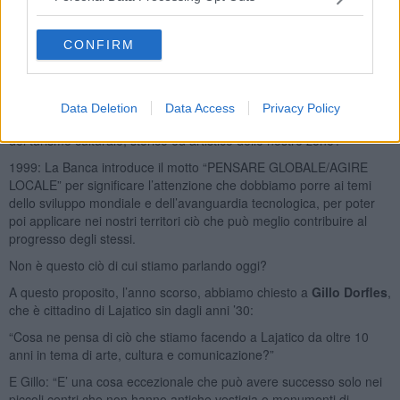
cultura?
1930: La Banca, per consentire lo sviluppo agrario delle nostre
CONFIRM
zone, acquistò due “moderne” trebbiatrici che dava in uso ai soci
agricoltori, consentendogli così di essere al top di settore per
l’epoca.
Data Deletion
Data Access
Privacy Policy
Siamo d’accordo che la “TREBBIATRICE DEL 2000” è lo sviluppo
del turismo culturale, storico ed artistico delle nostre zone?
1999: La Banca introduce il motto “PENSARE GLOBALE/AGIRE
LOCALE” per significare l’attenzione che dobbiamo porre ai temi
dello sviluppo mondiale e dell’avanguardia tecnologica, per poter
poi applicare nei nostri territori ciò che può meglio contribuire al
progresso degli stessi.
Non è questo ciò di cui stiamo parlando oggi?
A questo proposito, l’anno scorso, abbiamo chiesto a
Gillo Dorfles
,
che è cittadino di Lajatico sin dagli anni ’30:
“Cosa ne pensa di ciò che stiamo facendo a Lajatico da oltre 10
anni in tema di arte, cultura e comunicazione?”
E Gillo: “E’ una cosa eccezionale che può avere successo solo nei
piccoli centri che non hanno antiche vestigia o monumenti di