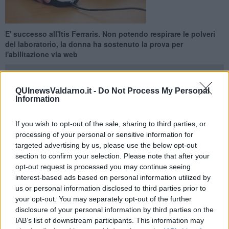
E' successo all'Itis Ferraris. Non potendo respirare le polveri
del laboratorio, la donna ha sostenuto la prova per
l'abilitazione via web
QUInewsValdarno.it -
Do Not Process My Personal
Information
SAN GIOVANNI VALDARNO —
Esame di abilitazione
If you wish to opt-out of the sale, sharing to third parties, or
all'insegnamento
via webcam
per una professoressa toscana
processing of your personal or sensitive information for
incinta al settimo mese di gravidanza. A riportarlo il quotidiano ''La
targeted advertising by us, please use the below opt-out
Nazione''. E' accaduto la scorsa settimana
all''Itis ''Galileo
section to confirm your selection. Please note that after your
Ferraris'
' di San Giovanni Valdarno dove la donna, 30 anni, insieme
opt-out request is processed you may continue seeing
ad un gruppo di colleghi, ha partecipato al concorso per acquisire
interest-based ads based on personal information utilized by
l'abilitazione.
us or personal information disclosed to third parties prior to
Nessun problema se l'elaborato fosse stato scritto ma si trattava di
your opt-out. You may separately opt-out of the further
una
prova da eseguire in laboratorio
, stanza off limits per le
disclosure of your personal information by third parties on the
gestanti in quanto le polveri presenti nell'aria potrebbero essere
IAB’s list of downstream participants. This information may
nocive per il nascituro. A quel punto i membri della commissione,